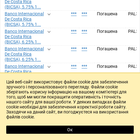
De Costa Rica
(BICSA), 5.75% 1...
Banco Internacional
***
***
Погашена
PAL3
De Costa Rica
(BICSA), 5.75% 1...
Banco Internacional
***
***
Погашена
PAL3
De Costa Rica
(BICSA), 6.25% 1...
Banco Internacional
***
***
Погашена
PAL3
De Costa Rica
(BICSA), 6.25% 1...
Banco Internacional
***
***
Погашена
PAL3
De Costa Rica
(BICSA), 6.25% 7...
Цей веб-сайт використовує файли cookie для забезпечення
Banco Internacional
***
***
Погашена
PAL3
зручного і персоналізованого перегляду. Файли cookie
De Costa Rica
зберігають корисну інформацію на вашому комп'ютері для
(BICSA), 6.25% 2...
того, щоб ми могли покращити оперативність і точність
Banco Internacional
***
***
Погашена
PAL3
нашого сайту для вашої роботи. У деяких випадках файли
De Costa Rica
cookie необхідні для забезпечення коректної роботи сайту.
(BICSA), 5.75% 1...
Заходячи на даний сайт, ви погоджуєтеся на використання
файлів cookie.
Banco Internacional
***
***
Погашена
PAL3
De Costa Rica
(BICSA), 6.25% 1...
Ок
R
Banco Internacional
***
***
Погашена
PAL3