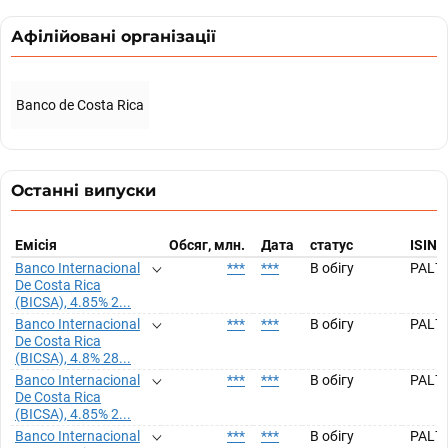
Афілійовані організації
Banco de Costa Rica
Останні випуски
Емісія
Обсяг, млн.
Дата
статус
ISIN
Banco Internacional
***
***
В обігу
PAL7
De Costa Rica
(BICSA), 4.85% 2...
Banco Internacional
***
***
В обігу
PAL7
De Costa Rica
(BICSA), 4.8% 28...
Banco Internacional
***
***
В обігу
PAL7
De Costa Rica
(BICSA), 4.85% 2...
Banco Internacional
***
***
В обігу
PAL7