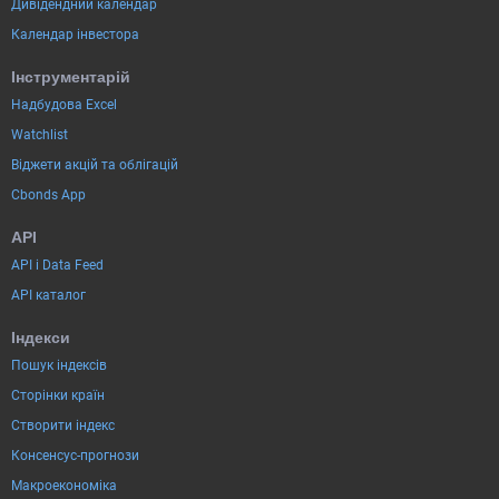
Дивідендний календар
Календар інвестора
Інструментарій
Надбудова Excel
Watchlist
Віджети акцій та облігацій
Cbonds App
API
API і Data Feed
API каталог
Індекси
Пошук індексів
Сторінки країн
Створити індекс
Консенсус-прогнози
Макроекономіка