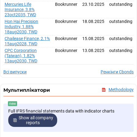
Mercuries Life
Bookrunner
23.10.2025
outstanding
Insurance, 3.8%
23oct2035, TWD
Hon Hai Precision
Bookrunner
18.08.2025
outstanding
Industry, 1.88%
18aug2030, TWD
Chailease Finance, 2.1%
Bookrunner
15.08.2025
outstanding
15aug2028, TWD
CPC Corporation
Bookrunner
13.08.2025
outstanding
(Taiwan), 1.82%
13aug2030, TWD
Всі випуски
Ренкінги Cbonds
Мультиплікатори
Methodology
new
Full IFRS financial statements data with indicator charts
Show all company
reports