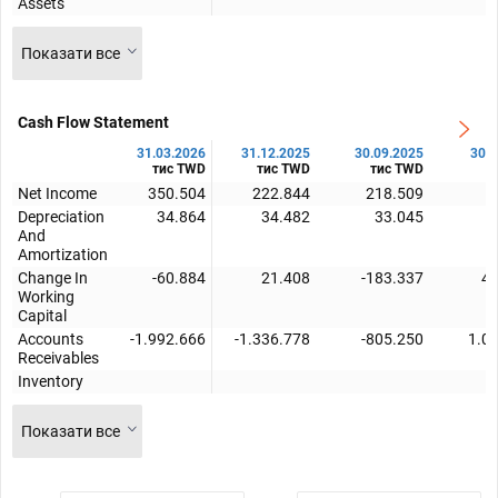
Assets
Показати все
Cash Flow Statement
31.03.2026
31.12.2025
30.09.2025
30.0
тис TWD
тис TWD
тис TWD
т
Net Income
350.504
222.844
218.509
-
Depreciation
34.864
34.482
33.045
And
Amortization
Change In
-60.884
21.408
-183.337
41
Working
Capital
Accounts
-1.992.666
-1.336.778
-805.250
1.0
Receivables
Inventory
Показати все