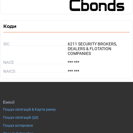
Коди
SIC
6211 SECURITY BROKERS,
DEALERS & FLOTATION
COMPANIES
NACE
*** ***
NAICS
*** ***
Емісії
Пошук облігацій & Карти ринку
Пошук облігацій (ШІ)
Пошук котировок