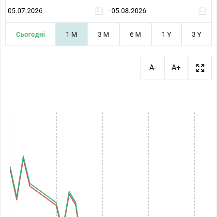
—
Сьогодні
1 M
3 M
6 M
1 Y
3 Y
A-
A+