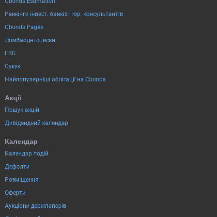
Cbonds Estimation
Ренкінги інвест. банків і юр. консультантів
Cbonds Pages
Ломбардні списки
ESG
Сукук
Найпопулярніші облігації на Cbonds
Акції
Пошук акцій
Дивідендний календар
Календар
Календар подій
Дефолти
Розміщення
Оферти
Аукціони держпаперів