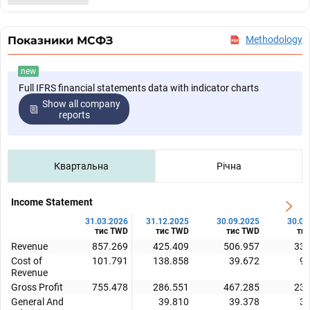
Показники МСФЗ
Methodology
new
Full IFRS financial statements data with indicator charts
Show all company
reports
Квартальна
Річна
Income Statement
31.03.2026
31.12.2025
30.09.2025
30.06
тис TWD
тис TWD
тис TWD
ти
Revenue
857.269
425.409
506.957
330
Cost of
101.791
138.858
39.672
99
Revenue
Gross Profit
755.478
286.551
467.285
231
General And
39.810
39.378
33