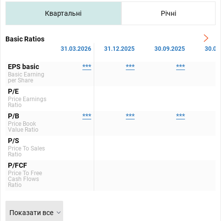
Квартальні
Річні
Basic Ratios
31.03.2026
31.12.2025
30.09.2025
30.06
EPS basic
***
***
***
Basic Earning
per Share
P/E
Price Earnings
Ratio
P/B
***
***
***
Price Book
Value Ratio
P/S
Price To Sales
Ratio
P/FCF
Price To Free
Cash Flows
Ratio
Показати все