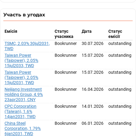
Участь в угодах
Емісія
Статус
Дата
Статус
учасника
емісії
TSMC, 2.03% 30jul2031,
Bookrunner
30.07.2026
outstanding
TWD
Taiwan Power
Bookrunner
15.07.2026
outstanding
(Taipower), 2.05%
15jul2033, TWD
Taiwan Power
Bookrunner
15.07.2026
outstanding
(Taipower), 2.05%
15jul2031, TWD
Neijiang Investment
Bookrunner
16.04.2026
outstanding
Holding Group, 4.9%
23apr2031, CNY
CPC Corporation
Bookrunner
14.01.2026
outstanding
(Taiwan), 1.6%
14jan2031, TWD
China Steel
Bookrunner
06.01.2026
outstanding
Corporation, 1.79%
6jan2031, TWD