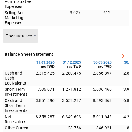
Administrative
Expenses
Selling And
3.027
612
Marketing
Expenses
Показати все
Balance Sheet Statement
31.03.2026
31.12.2025
30.09.2025
30.0
тис TWD
тис TWD
тис TWD
т
Cash and
2.315.425
2.280.475
2.856.897
2.85
Cash
Equivalents
Short Term
1.536.071
1.271.812
5.636.466
3.99
Investments
Cash and
3.851.496
3.552.287
8.493.363
6.85
Short Term
Investments
Net
8.358.287
6.349.693
5.011.642
4.21
Receivables
Other Current
-23.756
846.921
83