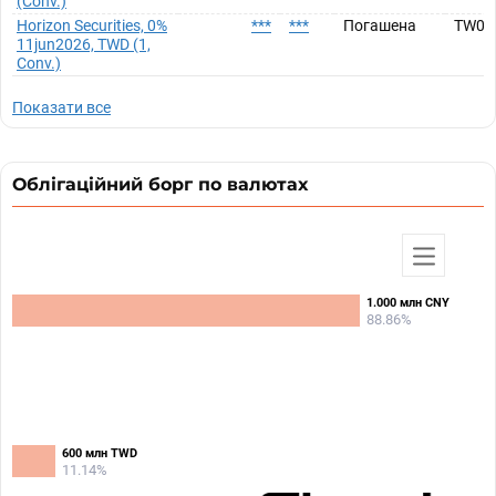
(Conv.)
Horizon Securities, 0%
***
***
Погашена
TW00
11jun2026, TWD (1,
Conv.)
Показати все
Облігаційний борг по валютах
1.000 млн CNY
1.000 млн CNY
88.86%
88.86%
600 млн TWD
600 млн TWD
11.14%
11.14%