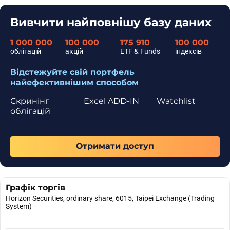
Вивчити найповнішу базу даних
1 000 000
100 000
175 910
100 000
облігацій
акцій
ETF & Funds
індексів
Відстежуйте свій портфель
найефективнішим способом
Скринінг
Excel ADD-IN
Watchlist
облігацій
Отримати доступ
Графік торгів
Horizon Securities, ordinary share, 6015, Taipei Exchange (Trading
System)