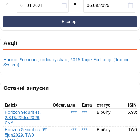
з
по
Експорт
Акції
Horizon Securities, ordinary share, 6015 Taipei Exchange (Trading
System)
Останні випуски
Емісія
Обсяг, млн.
Дата
статус
ISIN
Horizon Securities,
***
***
В обігу
XS32
2.84% 22dec2028,
CNY
Horizon Securities, 0%
***
***
В обігу
TW00
5jan2029, TWD