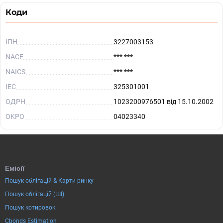
Коди
ІПН
3227003153
NACE
*** ***
NAICS
*** ***
IEC
325301001
ОДРН
1023200976501 від 15.10.2002
OKPO
04023340
Емісії
Пошук облігацій & Карти ринку
Пошук облігацій (ШІ)
Пошук котировок
Cbonds Estimation