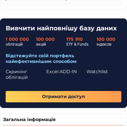
-
-
Вивчити найповнішу базу даних
1 000 000
100 000
175 910
100 000
облігацій
акцій
ETF & Funds
індексів
Відстежуйте свій портфель
найефективнішим способом
Скринінг
Excel ADD-IN
Watchlist
облігацій
Отримати доступ
Загальна інформація