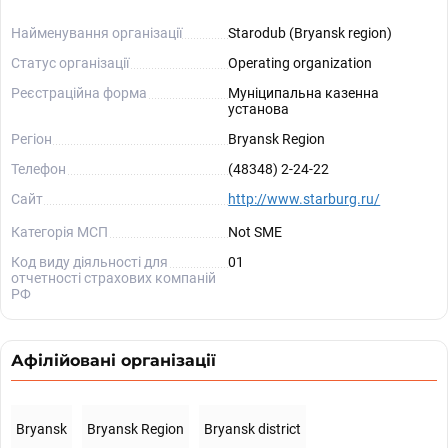
Найменування організації
Starodub (Bryansk region)
Статус організації
Operating organization
Реєстраційна форма
Муніципальна казенна
установа
Регіон
Bryansk Region
Телефон
(48348) 2-24-22
Сайт
http://www.starburg.ru/
Категорія МСП
Not SME
Код виду діяльності для
01
отчетності страхових компаній
РФ
Афілійовані організації
Bryansk
Bryansk Region
Bryansk district