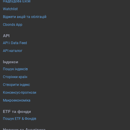
Надбудова Excel
Watchlist
Віджети акцій та облігацій
Cbonds App
API
API і Data Feed
API каталог
Індекси
Пошук індексів
Сторінки країн
Створити індекс
Консенсус-прогнози
Макроекономіка
ETF та фонди
Пошук ETF & Фондів
Новини та Аналітика