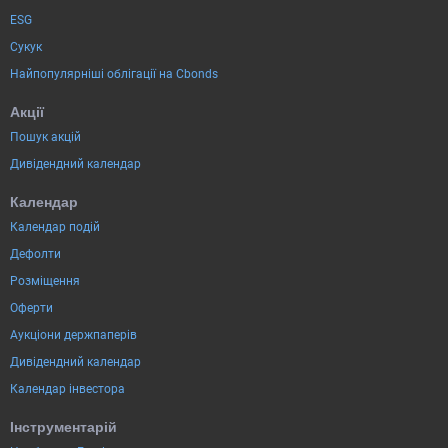
ESG
Сукук
Найпопулярніші облігації на Cbonds
Акції
Пошук акцій
Дивідендний календар
Календар
Календар подій
Дефолти
Розміщення
Оферти
Аукціони держпаперів
Дивідендний календар
Календар інвестора
Інструментарій