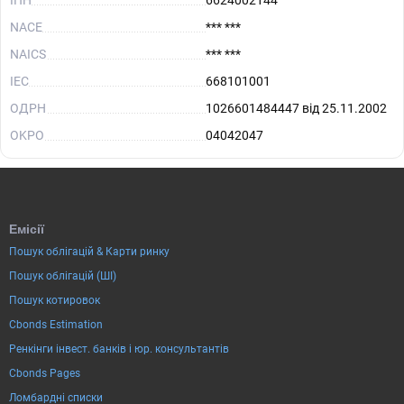
ІПН
6624002144
NACE
*** ***
NAICS
*** ***
IEC
668101001
ОДРН
1026601484447 від 25.11.2002
OKPO
04042047
Емісії
Пошук облігацій & Карти ринку
Пошук облігацій (ШІ)
Пошук котировок
Cbonds Estimation
Ренкінги інвест. банків і юр. консультантів
Cbonds Pages
Ломбардні списки