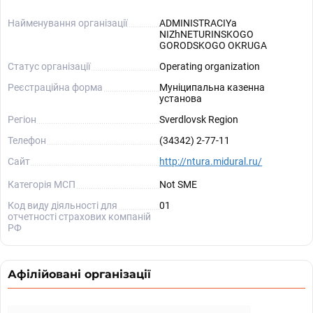
Найменування організації
ADMINISTRACIYa
NIZhNETURINSKOGO
GORODSKOGO OKRUGA
Статус організації
Operating organization
Реєстраційна форма
Муніципальна казенна
установа
Регіон
Sverdlovsk Region
Телефон
(34342) 2-77-11
Сайт
http://ntura.midural.ru/
Категорія МСП
Not SME
Код виду діяльності для
01
отчетності страхових компаній
РФ
Афілійовані організації