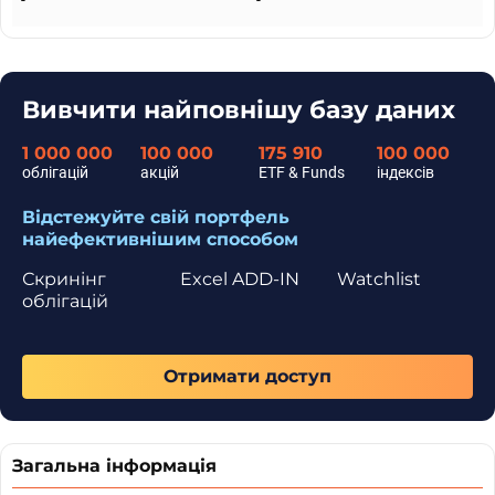
-
-
Вивчити найповнішу базу даних
1 000 000
100 000
175 910
100 000
облігацій
акцій
ETF & Funds
індексів
Відстежуйте свій портфель
найефективнішим способом
Скринінг
Excel ADD-IN
Watchlist
облігацій
Отримати доступ
Загальна інформація