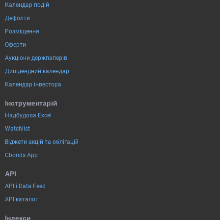
Календар подій
Дефолти
Розміщення
Оферти
Аукціони держпаперів
Дивідендний календар
Календар інвестора
Інструментарій
Надбудова Excel
Watchlist
Віджети акцій та облігацій
Cbonds App
API
API і Data Feed
API каталог
Індекси