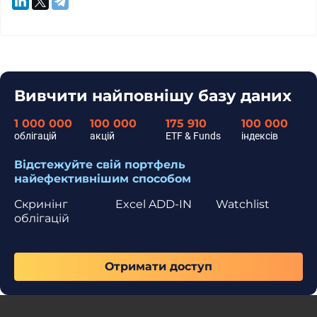
Вивчити найповнішу базу даних
1 000 000
100 000
175 910
100 000
облігацій
акцій
ETF & Funds
індексів
Відстежуйте свій портфель
найефективнішим способом
Скринінг
Excel ADD-IN
Watchlist
облігацій
Отримати доступ