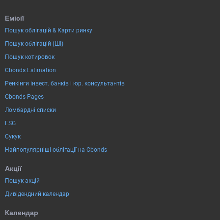
Емісії
Пошук облігацій & Карти ринку
Пошук облігацій (ШІ)
Пошук котировок
Cbonds Estimation
Ренкінги інвест. банків і юр. консультантів
Cbonds Pages
Ломбардні списки
ESG
Сукук
Найпопулярніші облігації на Cbonds
Акції
Пошук акцій
Дивідендний календар
Календар