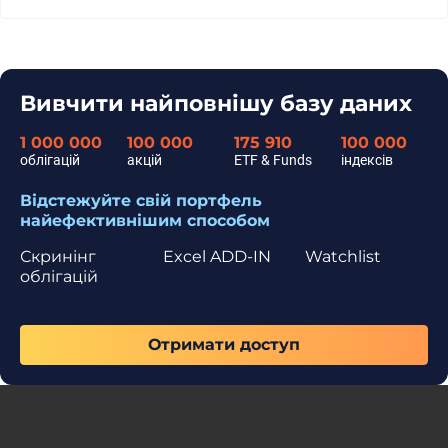
Вивчити найповнішу базу даних
1 000 000
100 000
175 910
100 000
облігацій
акцій
ETF & Funds
індексів
Відстежуйте свій портфель
найефективнішим способом
Скринінг
Excel ADD-IN
Watchlist
облігацій
Отримати доступ