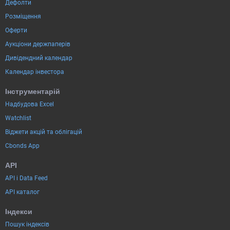
Дефолти
Розміщення
Оферти
Аукціони держпаперів
Дивідендний календар
Календар інвестора
Інструментарій
Надбудова Excel
Watchlist
Віджети акцій та облігацій
Cbonds App
API
API і Data Feed
API каталог
Індекси
Пошук індексів