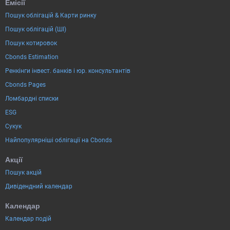
Емісії
Пошук облігацій & Карти ринку
Пошук облігацій (ШІ)
Пошук котировок
Cbonds Estimation
Ренкінги інвест. банків і юр. консультантів
Cbonds Pages
Ломбардні списки
ESG
Сукук
Найпопулярніші облігації на Cbonds
Акції
Пошук акцій
Дивідендний календар
Календар
Календар подій