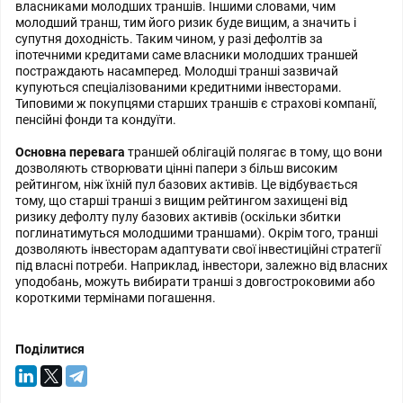
власниками молодших траншів. Іншими словами, чим
молодший транш, тим його ризик буде вищим, а значить і
супутня доходність. Таким чином, у разі дефолтів за
іпотечними кредитами саме власники молодших траншей
постраждають насамперед. Молодші транші зазвичай
купуються спеціалізованими кредитними інвесторами.
Типовими ж покупцями старших траншів є страхові компанії,
пенсійні фонди та кондуїти.
Основна перевага
траншей облігацій полягає в тому, що вони
дозволяють створювати цінні папери з більш високим
рейтингом, ніж їхній пул базових активів. Це відбувається
тому, що старші транші з вищим рейтингом захищені від
ризику дефолту пулу базових активів (оскільки збитки
поглинатимуться молодшими траншами). Окрім того, транші
дозволяють інвесторам адаптувати свої інвестиційні стратегії
під власні потреби. Наприклад, інвестори, залежно від власних
уподобань, можуть вибирати транші з довгостроковими або
короткими термінами погашення.
Поділитися