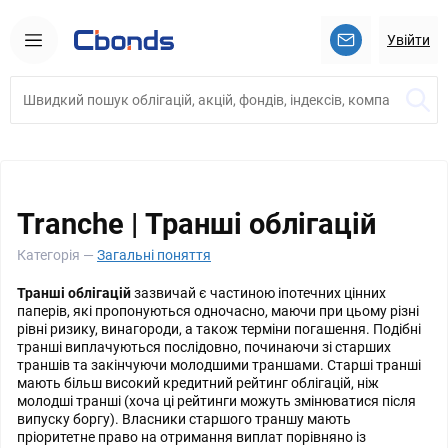
Увійти
Tranche | Транші облігацій
Категорія —
Загальні поняття
Транші облігацій
зазвичай є частиною іпотечних цінних
паперів, які пропонуються одночасно, маючи при цьому різні
рівні ризику, винагороди, а також терміни погашення. Подібні
транші виплачуються послідовно, починаючи зі старших
траншів та закінчуючи молодшими траншами. Старші транші
мають більш високий кредитний рейтинг облігацій, ніж
молодші транші (хоча ці рейтинги можуть змінюватися після
випуску боргу). Власники старшого траншу мають
пріоритетне право на отримання виплат порівняно із