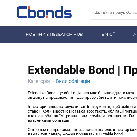
НОВИНИ & RESEARCH HUB
ЕМІСІЇ
А
Extendable Bond | П
Категорія —
Види облігацій
Extendible Bond - це облігація, яка має більше одного мо
опціону на продовження і дає право збільшити початкови
Інвестори використовують такі інструменти, щоб змінити
ставок. Коли відсоткові ставки зростають, облігації погаш
діють як облігації з тривалішим терміном погашення. Емі
власниками облігацій.
Опціоном на продовження зазвичай володіє інвестор (хоча
даний тип паперу можна порівняти з Puttable bond.