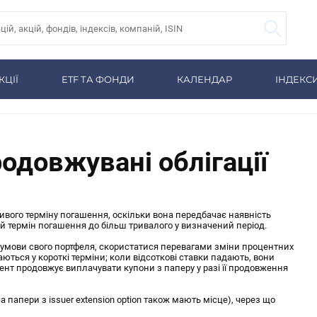
КЦІЇ
ETF ТА ФОНДИ
КАЛЕНДАР
ІНДЕКС
родовжувані облігації
жливого терміну погашення, оскільки вона передбачає наявність
й термін погашення до більш тривалого у визначений період.
 умови свого портфеля, скористатися перевагами зміни процентних
аються у короткі терміни; коли відсоткові ставки падають, вони
тент продовжує виплачувати купони з паперу у разі її продовження
 папери з issuer extension option також мають місце), через що