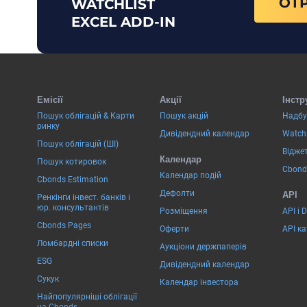
ОТ
WATCHLIST
EXCEL ADD-IN
Емісії
Акції
Інстр
Пошук облігацій & Карти
Пошук акцій
Надбу
ринку
Дивідендний календар
Watchl
Пошук облігацій (ШІ)
Віджет
Календар
Пошук котировок
Cbond
Календар подій
Cbonds Estimation
Дефолти
API
Ренкінги інвест. банків і
юр. консультантів
Розміщення
API і 
Cbonds Pages
Оферти
API к
Ломбардні списки
Аукціони держпаперів
ESG
Дивідендний календар
Сукук
Календар інвестора
Найпопулярніші облігації