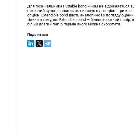
Для позичальника Puttable bond нічим не відрізняється в
поточний купон, власник не виконує пут-опціон і тримає 
опціон. Extendible bond діють аналогічно і з погляду оц
тільки в тому, що Extendible bond — більш короткий папір
більш довгий папір, термін якого можна скоротити.
Поділитися