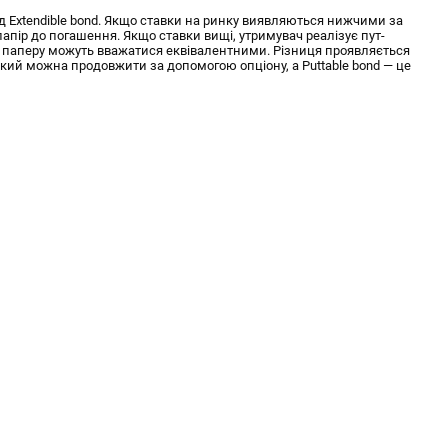
ід Extendible bond. Якщо ставки на ринку виявляються нижчими за
папір до погашення. Якщо ставки вищі, утримувач реалізує пут-
інки паперу можуть вважатися еквівалентними. Різниця проявляється
, який можна продовжити за допомогою опціону, а Puttable bond — це