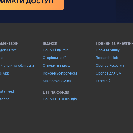
РИМАТИ ДОСТУП
ументарій
Індекси
Новини та Аналіти
дова Excel
Пошук індексів
Новини ринку
ist
Сторінки країн
Research Hub
и акцій та облігацій
Створити індекс
Cbonds Research
s App
Консенсус-прогнози
Cbonds для ЗМІ
Макроекономіка
Глосарій
Data Feed
ETF та фонди
аталог
Пошук ETF & Фондів