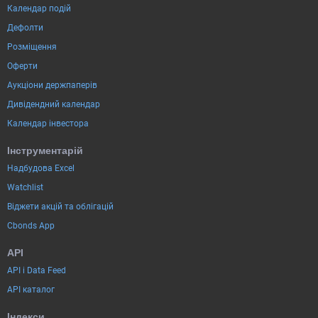
Календар подій
Дефолти
Розміщення
Оферти
Аукціони держпаперів
Дивідендний календар
Календар інвестора
Інструментарій
Надбудова Excel
Watchlist
Віджети акцій та облігацій
Cbonds App
API
API і Data Feed
API каталог
Індекси