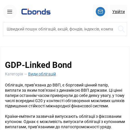
Увійти
GDP-Linked Bond
Категорія —
Види облігацій
Облігація, прив’язана до ВВП, є борговий цінний папір,
виплати за яким пов’язані з динамікою ВВП держави. Ці цінні
папери останнім часом привернули до себе деяку увагу, у тому
числі всередині G20 у контексті обговорення можливих шляхів
підвищення стійкості міжнародної фінансової системи.
Країни-емітенти зазвичай випускають облігації з фіксованим
купоном. Однак є можливість випускати облігації з купонними
виплатами, прив’язаними до платоспроможності уряду.