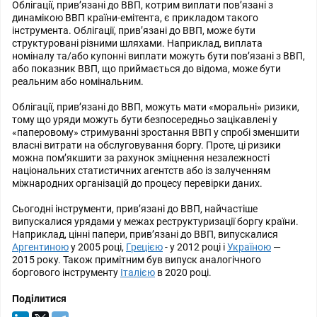
Облігації, прив’язані до ВВП, котрим виплати пов’язані з
динамікою ВВП країни-емітента, є прикладом такого
інструмента. Облігації, прив’язані до ВВП, може бути
структуровані різними шляхами. Наприклад, виплата
номіналу та/або купонні виплати можуть бути пов’язані з ВВП,
або показник ВВП, що приймається до відома, може бути
реальним або номінальним.
Облігації, прив’язані до ВВП, можуть мати «моральні» ризики,
тому що уряди можуть бути безпосередньо зацікавлені у
«паперовому» стримуванні зростання ВВП у спробі зменшити
власні витрати на обслуговування боргу. Проте, ці ризики
можна пом’якшити за рахунок зміцнення незалежності
національних статистичних агентств або із залученням
міжнародних організацій до процесу перевірки даних.
Сьогодні інструменти, прив’язані до ВВП, найчастіше
випускалися урядами у межах реструктуризації боргу країни.
Наприклад, цінні папери, прив’язані до ВВП, випускалися
Аргентиною
у 2005 році,
Грецією
- у 2012 році і
Україною
—
2015 року. Також примітним був випуск аналогічного
боргового інструменту
Італією
в 2020 році.
Поділитися