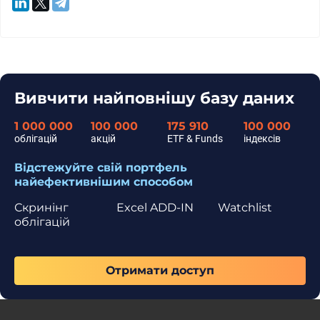
Вивчити найповнішу базу даних
1 000 000
100 000
175 910
100 000
облігацій
акцій
ETF & Funds
індексів
Відстежуйте свій портфель
найефективнішим способом
Скринінг
Excel ADD-IN
Watchlist
облігацій
Отримати доступ