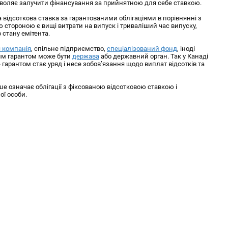
зволяє залучити фінансування за прийнятною для себе ставкою.
 відсоткова ставка за гарантованими облігаціями в порівнянні з
 стороною є вищі витрати на випуск і триваліший час випуску,
 стану емітента.
я компанія
, спільне підприємство,
спеціалізований фонд
, іноді
еним гарантом може бути
держава
або державний орган. Так у Канаді
 гарантом стає уряд і несе зобов’язання щодо виплат відсотків та
іше означає облігації з фіксованою відсотковою ставкою і
ої особи.