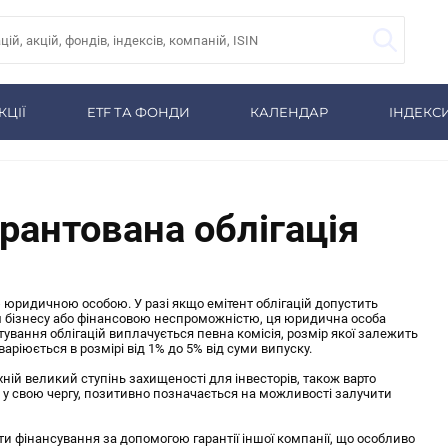
КЦІЇ
ETF ТА ФОНДИ
КАЛЕНДАР
ІНДЕКС
арантована облігація
 юридичною особою. У разі якщо емітент облігацій допустить
ям бізнесу або фінансовою неспроможністю, ця юридична особа
тування облігацій виплачується певна комісія, розмір якої залежить
варіюється в розмірі від 1% до 5% від суми випуску.
ній великий ступінь захищеності для інвесторів, також варто
, у свою чергу, позитивно позначається на можливості залучити
 фінансування за допомогою гарантії іншої компанії, що особливо