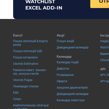
ОТ
WATCHLIST
EXCEL ADD-IN
Емісії
Акції
Інстр
Пошук облігацій & Карти
Пошук акцій
Надбу
ринку
Дивідендний календар
Watchl
Пошук облігацій (ШІ)
Віджет
Календар
Пошук котировок
Cbond
Календар подій
Cbonds Estimation
Дефолти
API
Ренкінги інвест. банків і
юр. консультантів
Розміщення
API і 
Cbonds Pages
Оферти
API к
Ломбардні списки
Аукціони держпаперів
ESG
Дивідендний календар
Сукук
Календар інвестора
Найпопулярніші облігації