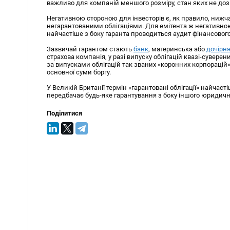
важливо для компаній меншого розміру, стан яких не до
Негативною стороною для інвесторів є, як правило, нижча
негарантованими облігаціями. Для емітента ж негативною
найчастіше з боку гаранта проводиться аудит фінансового
Зазвичай гарантом стають
банк
, материнська або
дочірн
страхова компанія, у разі випуску облігацій квазі-сувер
за випусками облігацій так званих «коронних корпорацій»
основної суми боргу.
У Великій Британії термін «гарантовані облігації» найчаст
передбачає будь-яке гарантування з боку іншого юридичн
Поділитися