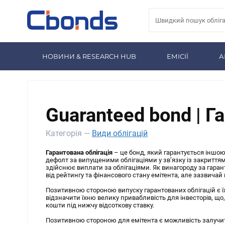
НОВИНИ & RESEARCH HUB
ЕМІСІЇ
А
Guaranteed bond | Г
Категорія —
Види облігацій
Гарантована облігація
– це бонд, який гарантується іншою
дефолт за випущеними облігаціями у зв’язку із закритт
здійснює виплати за облігаціями. Як винагороду за гаран
від рейтингу та фінансового стану емітента, але зазвичай 
Позитивною стороною випуску гарантованих облігацій є їх
відзначити їхню велику привабливість для інвесторів, що
кошти під нижчу відсоткову ставку.
Позитивною стороною для емітента є можливість залучити