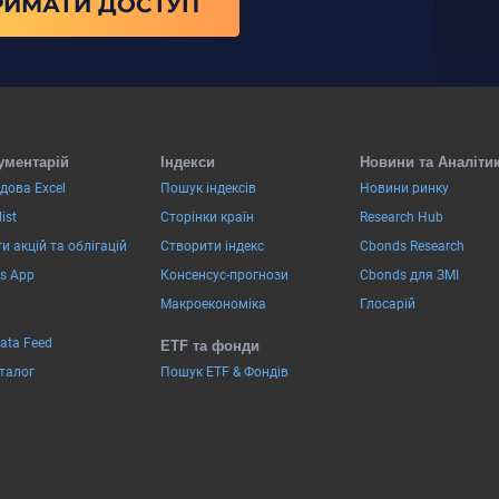
РИМАТИ ДОСТУП
ументарій
Індекси
Новини та Аналіти
дова Excel
Пошук індексів
Новини ринку
ist
Сторінки країн
Research Hub
и акцій та облігацій
Створити індекс
Cbonds Research
s App
Консенсус-прогнози
Cbonds для ЗМІ
Макроекономіка
Глосарій
Data Feed
ETF та фонди
аталог
Пошук ETF & Фондів