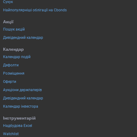
Сукук
Найпопулярніші облігації на Cbonds
Акції
Пошук акцій
Дивідендний календар
Календар
Календар подій
Дефолти
Розміщення
Оферти
Аукціони держпаперів
Дивідендний календар
Календар інвестора
Інструментарій
Надбудова Excel
Watchlist