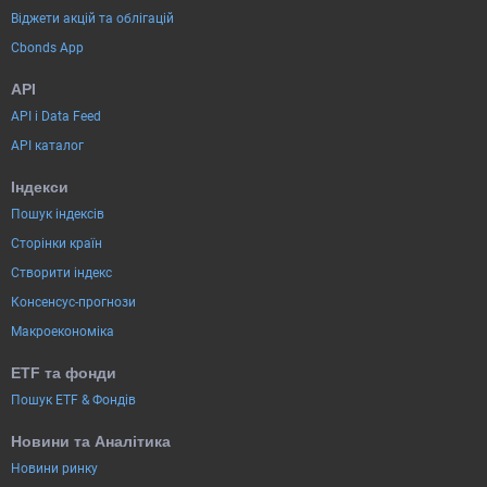
Віджети акцій та облігацій
Cbonds App
API
API і Data Feed
API каталог
Індекси
Пошук індексів
Сторінки країн
Створити індекс
Консенсус-прогнози
Макроекономіка
ETF та фонди
Пошук ETF & Фондів
Новини та Аналітика
Новини ринку