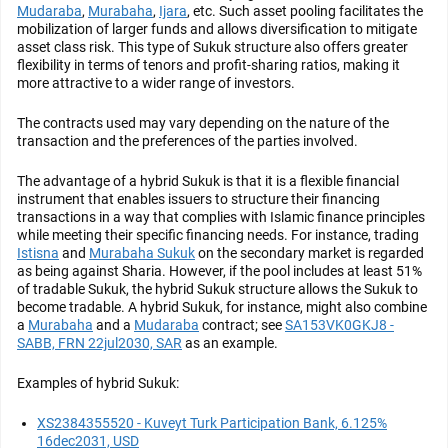
Mudaraba
,
Murabaha
,
Ijara
, etc. Such asset pooling facilitates the
mobilization of larger funds and allows diversification to mitigate
asset class risk. This type of Sukuk structure also offers greater
flexibility in terms of tenors and profit-sharing ratios, making it
more attractive to a wider range of investors.
The contracts used may vary depending on the nature of the
transaction and the preferences of the parties involved.
The advantage of a hybrid Sukuk is that it is a flexible financial
instrument that enables issuers to structure their financing
transactions in a way that complies with Islamic finance principles
while meeting their specific financing needs. For instance, trading
Istisna
and
Murabaha Sukuk
on the secondary market is regarded
as being against Sharia. However, if the pool includes at least 51%
of tradable Sukuk, the hybrid Sukuk structure allows the Sukuk to
become tradable. A hybrid Sukuk, for instance, might also combine
a
Murabaha
and a
Mudaraba
contract; see
SA153VK0GKJ8 -
SABB, FRN 22jul2030, SAR
as an example.
Examples of hybrid Sukuk:
XS2384355520 - Kuveyt Turk Participation Bank, 6.125%
16dec2031, USD