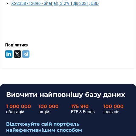
XS2358712896 - Sharjah, 3.2% 13jul2031, USD
Поділитися
Вивчити найповнішу базу даних
1 000 000
100 000
175 910
100 000
облігацій
акцій
ETF & Funds
індексів
Відстежуйте свій портфель
найефективнішим способом