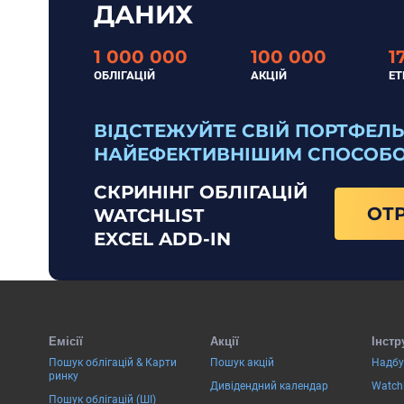
ДАНИХ
1 000 000
100 000
1
ОБЛІГАЦІЙ
АКЦІЙ
ET
ВІДСТЕЖУЙТЕ СВІЙ ПОРТФЕЛЬ
НАЙЕФЕКТИВНІШИМ СПОСОБ
СКРИНІНГ ОБЛІГАЦІЙ
ОТ
WATCHLIST
EXCEL ADD-IN
Емісії
Акції
Інстр
Пошук облігацій & Карти
Пошук акцій
Надбу
ринку
Дивідендний календар
Watchl
Пошук облігацій (ШІ)