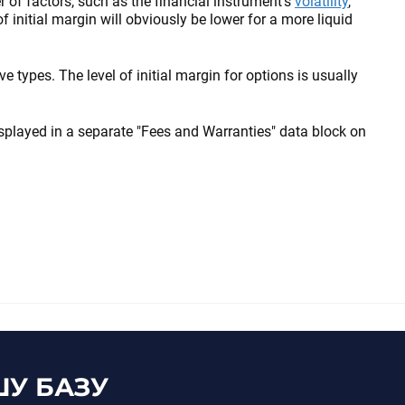
of factors, such as the financial instrument’s
volatility
,
 of initial margin will obviously be lower for a more liquid
tive types. The level of initial margin for options is usually
splayed in a separate "Fees and Warranties" data block on
У БАЗУ