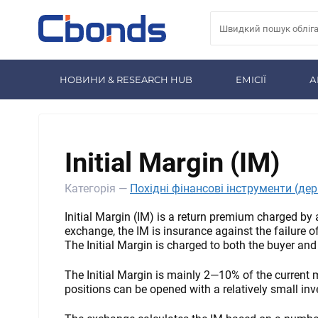
НОВИНИ & RESEARCH HUB
ЕМІСІЇ
А
Initial Margin (IM)
Категорія —
Похідні фінансові інструменти (де
Initial Margin (IM) is a return premium charged by
exchange, the IM is insurance against the failure of
The Initial Margin is charged to both the buyer and t
The Initial Margin is mainly 2—10% of the current 
positions can be opened with a relatively small in