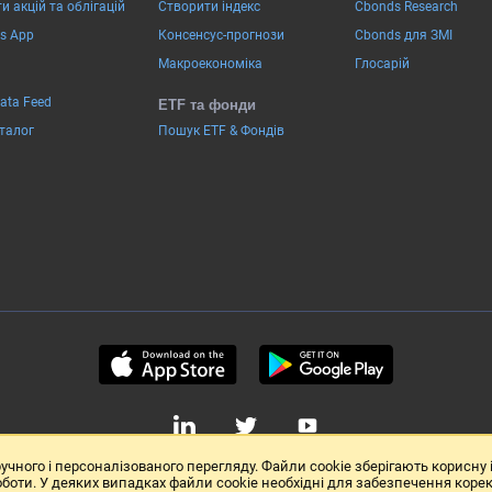
и акцій та облігацій
Створити індекс
Cbonds Research
s App
Консенсус-прогнози
Cbonds для ЗМІ
Макроекономіка
Глосарій
Data Feed
ETF та фонди
аталог
Пошук ETF & Фондів
учного і персоналізованого перегляду. Файли cookie зберігають корисну
оботи. У деяких випадках файли cookie необхідні для забезпечення корек