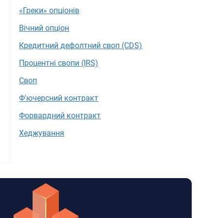
«Греки» опціонів
Вічний опціон
Кредитний дефолтний своп (CDS)
Процентні свопи (IRS)
Своп
Ф'ючерсний контракт
Форвардний контракт
Хеджування