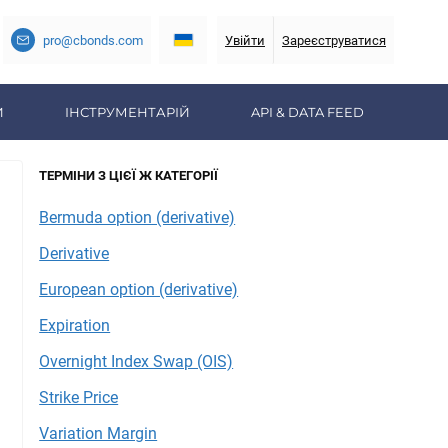
pro@cbonds.com
Увійти
Зареєструватися
И
ІНСТРУМЕНТАРІЙ
API & DATA FEED
ТЕРМІНИ З ЦІЄЇ Ж КАТЕГОРІЇ
Bermuda option (derivative)
Derivative
European option (derivative)
Expiration
Overnight Index Swap (OIS)
Strike Price
Variation Margin