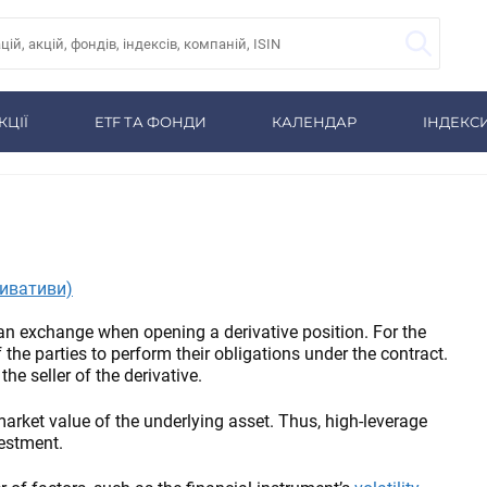
КЦІЇ
ETF ТА ФОНДИ
КАЛЕНДАР
ІНДЕКС
ривативи)
 an exchange when opening a derivative position. For the
 the parties to perform their obligations under the contract.
he seller of the derivative.
market value of the underlying asset. Thus, high-leverage
vestment.