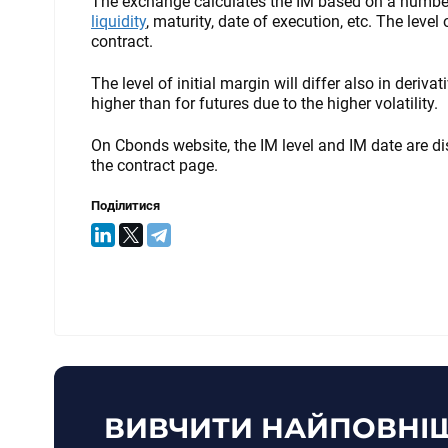
The exchange calculates the IM based on a number 
liquidity
, maturity, date of execution, etc. The level
contract.
The level of initial margin will differ also in deriva
higher than for futures due to the higher volatility.
On Cbonds website, the IM level and IM date are di
the contract page.
Поділитися
ВИВЧИТИ НАЙПОВНІШ