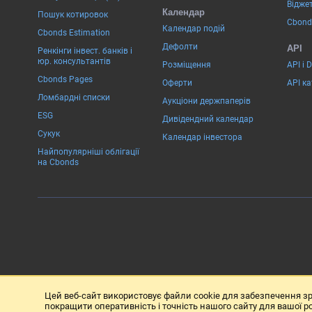
Віджет
Календар
Пошук котировок
Cbond
Календар подій
Cbonds Estimation
Дефолти
API
Ренкінги інвест. банків і
юр. консультантів
Розміщення
API і 
Cbonds Pages
Оферти
API к
Ломбардні списки
Аукціони держпаперів
ESG
Дивідендний календар
Сукук
Календар інвестора
Найпопулярніші облігації
на Cbonds
Цей веб-сайт використовує файли cookie для забезпечення зр
покращити оперативність і точність нашого сайту для вашої р