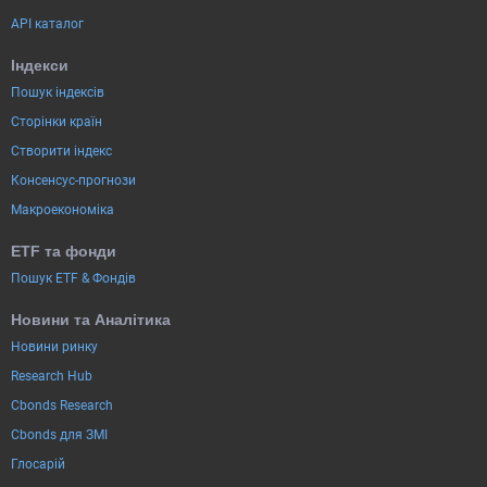
API каталог
Індекси
Пошук індексів
Сторінки країн
Створити індекс
Консенсус-прогнози
Макроекономіка
ETF та фонди
Пошук ETF & Фондів
Новини та Аналітика
Новини ринку
Research Hub
Cbonds Research
Cbonds для ЗМІ
Глосарій