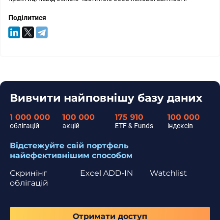
Поділитися
Вивчити найповнішу базу даних
1 000 000
100 000
175 910
100 000
облігацій
акцій
ETF & Funds
індексів
Відстежуйте свій портфель
найефективнішим способом
Скринінг
Excel ADD-IN
Watchlist
облігацій
Отримати доступ