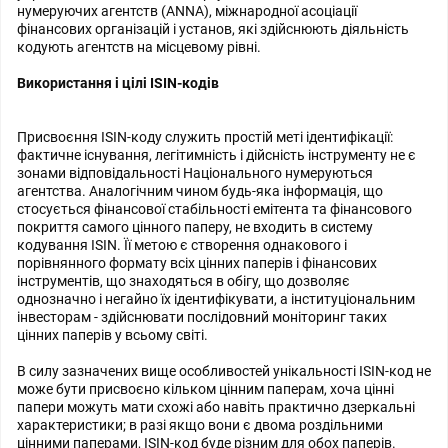
нумеруючих агентств (ANNA), міжнародної асоціації
фінансових організацій і установ, які здійснюють діяльність
кодують агентств на місцевому рівні.
Використання і цілі ISIN-кодів
Присвоєння ISIN-коду служить простій меті ідентифікації:
фактичне існування, легітимність і дійсність інструменту не є
зонами відповідальності Національного нумеруються
агентства. Аналогічним чином будь-яка інформація, що
стосується фінансової стабільності емітента та фінансового
покриття самого цінного паперу, не входить в систему
кодування ISIN. Її метою є створення однакового і
порівнянного формату всіх цінних паперів і фінансових
інструментів, що знаходяться в обігу, що дозволяє
однозначно і негайно їх ідентифікувати, а інституціональним
інвесторам - здійснювати послідовний моніторинг таких
цінних паперів у всьому світі.
В силу зазначених вище особливостей унікальності ISIN-код не
може бути присвоєно кільком цінним паперам, хоча цінні
папери можуть мати схожі або навіть практично дзеркальні
характеристики; в разі якщо вони є двома роздільними
цінними паперами, ISIN-код буде різним для обох паперів.