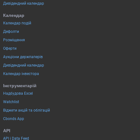
Дивідендний календар
Календар
Календар подій
Дефолти
Розміщення
Оферти
Аукціони держпаперів
Дивідендний календар
Календар інвестора
Інструментарій
Надбудова Excel
Watchlist
Віджети акцій та облігацій
Cbonds App
API
API і Data Feed