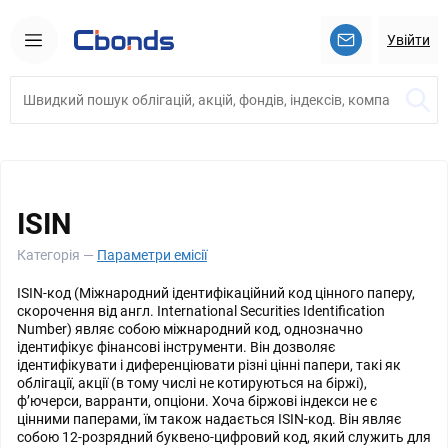
Увійти
ISIN
Категорія —
Параметри емісії
ISIN-код (Міжнародний ідентифікаційний код цінного паперу,
скорочення від англ. International Securities Identification
Number) являє собою міжнародний код, однозначно
ідентифікує фінансові інструменти. Він дозволяє
ідентифікувати і диференціювати різні цінні папери, такі як
облігації, акції (в тому числі не котируються на біржі),
ф’ючерси, варранти, опціони. Хоча біржові індекси не є
цінними паперами, їм також надається ISIN-код. Він являє
собою 12-розрядний буквено-цифровий код, який служить для