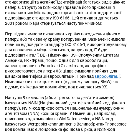
стандартизації та негайної ідентифікації багатьох видів цінних
паперів. Структура ISIN -коду і правила його присвоєння
визначаються Міжнародною організацією зі стандартизації
відповідно до стандарту ISO 6166. Цей стандарт датується
2001 роком і характеризується наступним чином:
Перші два символи визначають країну походження цінного
паперу, або так звану країну котирування. Зазначені символи
повинні відповідати стандарту ISO 3166-1, використовуваному
для позначення місць. Фактично, наприклад, IT буде
відповідати Італії, DE - Німеччини, US - Сполученим Штатам
Америки, FR - Франці тощо. Однак для єврооблігацій,
зареєстрованих в Euroclear і Clearstream, як префікс
використовуються літери XS: ці два символи прийняті для
швидкої ідентифікації єврооблігацій. Приклад
єврооблігації
.
Незважаючи на те що емітент (в даному випадку BMW), як
відомо, є німецькою компанією, код виявляється XS.
Наступні 9 символів (або з третього по дев’ятий символ)
іменуються NSIN (Національний ідентифікаційний код цінного
паперу). NSIN-код присвоюється Національним нумеруючим
агентством (NNA) кожної країни. У Німеччині, наприклад,
присвоює код компанією є WM Datenservice, а NSIN-код
іменується Wertpapierkennnummer; в Великобританії присвоює
код компанією є Лондонська фондова біржа, а NSIN-код