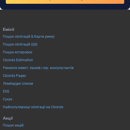
Емісії
Пошук облігацій & Карти ринку
Пошук облігацій (ШІ)
Пошук котировок
Cbonds Estimation
Ренкінги інвест. банків і юр. консультантів
Cbonds Pages
Ломбардні списки
ESG
Сукук
Найпопулярніші облігації на Cbonds
Акції
Пошук акцій