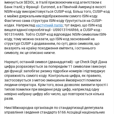
іменується SEDOL; в Італії присвоюючим код агентством є
Банк Італії; у Франції - Euronext, а в Північній Америці в якості
NSIN-коду використовується CUSIP-код. Більш того, CUSIP-код
є майже дзеркальним відображенням самого ISIN-коду.
Фактично сама структура ISIN-коду ґрунтується на CUSIP-
кодах. Наприклад
наступний папір
; тут видно, що ISIN-код
вищезгаданої єврооблігації - US90131HAR66, а CUSIP-код -
90131HAR6. Тобто CUSIP-код відповідає NSIN-символам ISIN-
коду, тому можна сказати, що ISIN-код заснований на
структурі CUSIP з додаванням, по суті, двох символів, що
вказують на країну походження емітента, і останнього
символу, як це описано нижче.
Нарешті, останній символ (дванадцятий) - це Check Digit Дана
цифра розраховується за попереднім 11 символам і виконує
дві функції: запобігає ризику підробки номерів і підтверджує
справжність самого коду. Контрольна цифра, як правило,
застосовується з метою зменшення ймовірності помилки
людини-оператора. Крім того, вона дозволяє виявити прості і
типові помилки при введенні ряду цифр, наприклад одну
невірно набрану цифру або число, що повторюється кілька
разів.
Нині Міжнародна організація по стандартизації делегувала
управління і ведення стандарту 6166 Асоціації національних