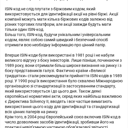
ISIN-код не слід плутати з біржовим кодом, який
використовується для ідентифікації акції на рівні біржі. Акції
компанії можуть мати кілька біржових кодів залежно від
різних торгових платформ, але акції завжди будуть мати
тільки один ISIN-код.
Більш того, ISIN-код, будучи унікальним і універсальним
кодом, являє собою самий швидкий і безпечний спосіб
отримати всю необхідну інформацію про цінний папір.
Вперше ISIN-коди були використані в 1981 році і не набули
великого відгуку з боку інвесторів. Лише пізніше, починаючи з
1989 року, вони отримали більш широке визнання на ринку і з
боку представників галузі. Фактично країни «Великої
тридцятки» стали рекомендувати прийняття ISIN-кодів в 1989
році. У 1990 році їх використання було схвалено Міжнародною
організацією зі стандартизації із застосуванням стандарту,
який використовується і до цього дня. Також деякі
європейські нормативні акти, серед яких найбільш важливою
є Директива Solvency II, вводять і все частіше вимагають
використання цього коду для ідентифікації та стандартизації
всіх цінних паперів на ринку.
Крім того, в 2004 році Європейський союз включив ISIN-код в
число дозволених засобів ідентифікації, зробивши його на
практиці невід’ємною частиною обов’язкової звітності.