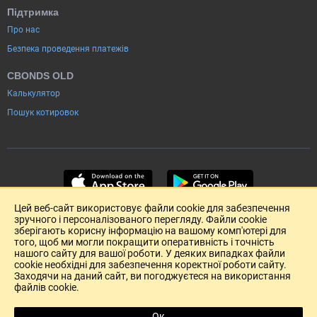
Підтримка
Про нас
Безпека проведення платежів
CBONDS OLD
Калькулятор
Пошук котировок
Цей веб-сайт використовує файли cookie для забезпечення
зручного і персоналізованого перегляду. Файли cookie
зберігають корисну інформацію на вашому комп'ютері для
того, щоб ми могли покращити оперативність і точність
нашого сайту для вашої роботи. У деяких випадках файли
cookie необхідні для забезпечення коректної роботи сайту.
Заходячи на даний сайт, ви погоджуєтеся на використання
файлів cookie.
Розміщення реклами
Зворотній зв'язок
Угода Користувача (pdf)
Ок