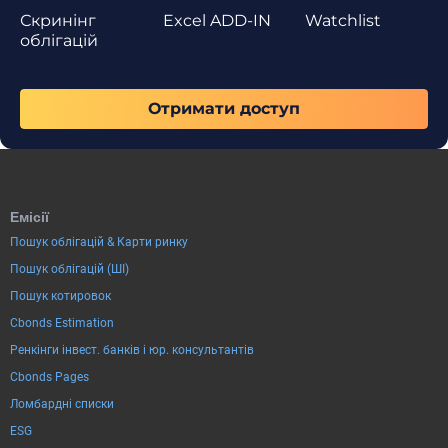
Скринінг
Excel ADD-IN
Watchlist
облігацій
Отримати доступ
Емісії
Пошук облігацій & Карти ринку
Пошук облігацій (ШІ)
Пошук котировок
Cbonds Estimation
Ренкінги інвест. банків і юр. консультантів
Cbonds Pages
Ломбардні списки
ESG