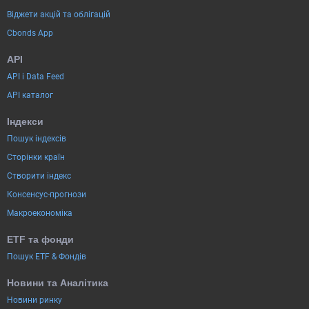
Віджети акцій та облігацій
Cbonds App
API
API і Data Feed
API каталог
Індекси
Пошук індексів
Сторінки країн
Створити індекс
Консенсус-прогнози
Макроекономіка
ETF та фонди
Пошук ETF & Фондів
Новини та Аналітика
Новини ринку