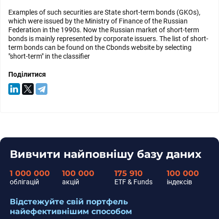
Examples of such securities are State short-term bonds (GKOs),
which were issued by the Ministry of Finance of the Russian
Federation in the 1990s. Now the Russian market of short-term
bonds is mainly represented by corporate issuers. The list of short-
term bonds can be found on the Cbonds website by selecting
"short-term" in the classifier
Поділитися
Вивчити найповнішу базу даних
1 000 000
100 000
175 910
100 000
облігацій
акцій
ETF & Funds
індексів
Відстежуйте свій портфель
найефективнішим способом