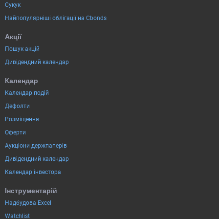
Сукук
Найпопулярніші облігації на Cbonds
Акції
Пошук акцій
Дивідендний календар
Календар
Календар подій
Дефолти
Розміщення
Оферти
Аукціони держпаперів
Дивідендний календар
Календар інвестора
Інструментарій
Надбудова Excel
Watchlist