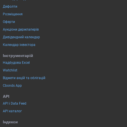
Дефолти
Розміщення
Оферти
Аукціони держпаперів
Дивідендний календар
Календар інвестора
Інструментарій
Надбудова Excel
Watchlist
Віджети акцій та облігацій
Cbonds App
API
API і Data Feed
API каталог
Індекси