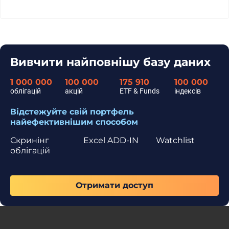
Вивчити найповнішу базу даних
1 000 000
100 000
175 910
100 000
облігацій
акцій
ETF & Funds
індексів
Відстежуйте свій портфель
найефективнішим способом
Скринінг
Excel ADD-IN
Watchlist
облігацій
Отримати доступ