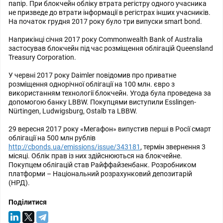
папір. При блокчейн обліку втрата регістру одного учасника
не призведе до втрати інформації в регістрах інших учасників.
На початок грудня 2017 року було три випуски smart bond.
Наприкінці січня 2017 року Commonwealth Bank of Australia
застосував блокчейн під час розміщення облігацій Queensland
Treasury Corporation.
У червні 2017 року Daimler повідомив про приватне
розміщення однорічної облігації на 100 млн. євро з
використанням технології блокчейн. Угода була проведена за
допомогою банку LBBW. Покупцями виступили Esslingen-
Nürtingen, Ludwigsburg, Ostalb та LBBW.
29 вересня 2017 року «Мегафон» випустив перші в Росії смарт
облігації на 500 млн рублів
http://cbonds.ua/emissions/issue/343181
, термін звернення 3
місяці. Облік прав із них здійснюються на блокчейне.
Покупцем облігацій став Райффайзенбанк. Розробником
платформи – Національний розрахунковий депозитарій
(НРД).
Поділитися