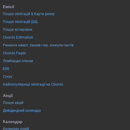
Емісії
Пошук облігацій & Карти ринку
Пошук облігацій (ШІ)
Пошук котировок
Cbonds Estimation
Ренкінги інвест. банків і юр. консультантів
Cbonds Pages
Ломбардні списки
ESG
Сукук
Найпопулярніші облігації на Cbonds
Акції
Пошук акцій
Дивідендний календар
Календар
Календар подій