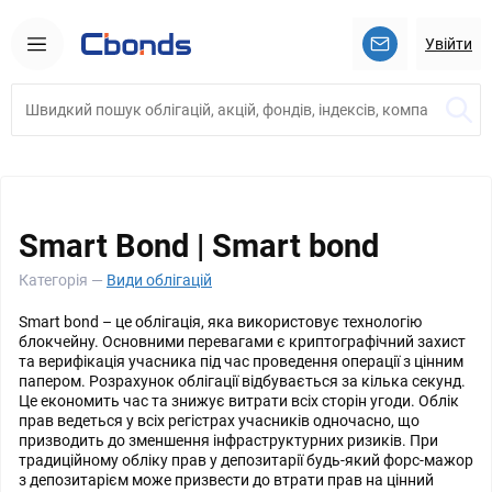
Увійти
Smart Bond | Smart bond
Категорія —
Види облігацій
Smart bond – це облігація, яка використовує технологію
блокчейну. Основними перевагами є криптографічний захист
та верифікація учасника під час проведення операції з цінним
папером. Розрахунок облігації відбувається за кілька секунд.
Це економить час та знижує витрати всіх сторін угоди. Облік
прав ведеться у всіх регістрах учасників одночасно, що
призводить до зменшення інфраструктурних ризиків. При
традиційному обліку прав у депозитарії будь-який форс-мажор
з депозитарієм може призвести до втрати прав на цінний