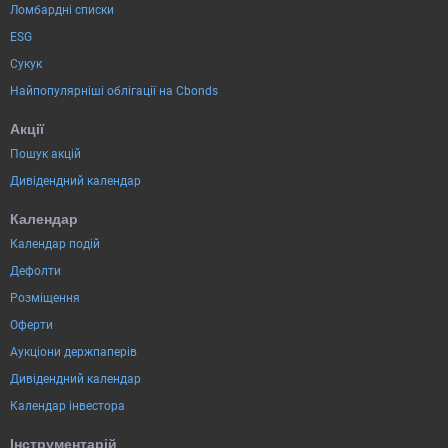
Ломбардні списки
ESG
Сукук
Найпопулярніші облігації на Cbonds
Акції
Пошук акцій
Дивідендний календар
Календар
Календар подій
Дефолти
Розміщення
Оферти
Аукціони держпаперів
Дивідендний календар
Календар інвестора
Інструментарій