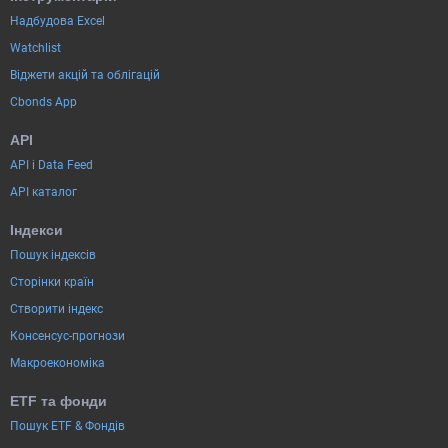
Надбудова Excel
Watchlist
Віджети акцій та облігацій
Cbonds App
API
API і Data Feed
API каталог
Індекси
Пошук індексів
Сторінки країн
Створити індекс
Консенсус-прогнози
Макроекономіка
ETF та фонди
Пошук ETF & Фондів