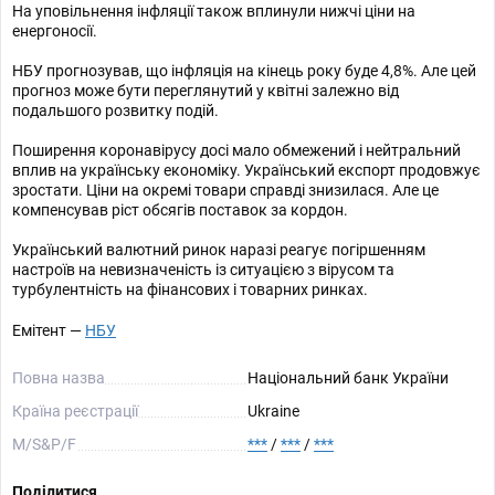
На уповільнення інфляції також вплинули нижчі ціни на
енергоносії.
НБУ прогнозував, що інфляція на кінець року буде 4,8%. Але цей
прогноз може бути переглянутий у квітні залежно від
подальшого розвитку подій.
Поширення коронавірусу досі мало обмежений і нейтральний
вплив на українську економіку. Український експорт продовжує
зростати. Ціни на окремі товари справді знизилася. Але це
компенсував ріст обсягів поставок за кордон.
Український валютний ринок наразі реагує погіршенням
настроїв на невизначеність із ситуацією з вірусом та
турбулентність на фінансових і товарних ринках.
Емітент —
НБУ
Повна назва
Нацiональний банк України
Країна реєстрації
Ukraine
М/S&P/F
***
/
***
/
***
Поділитися