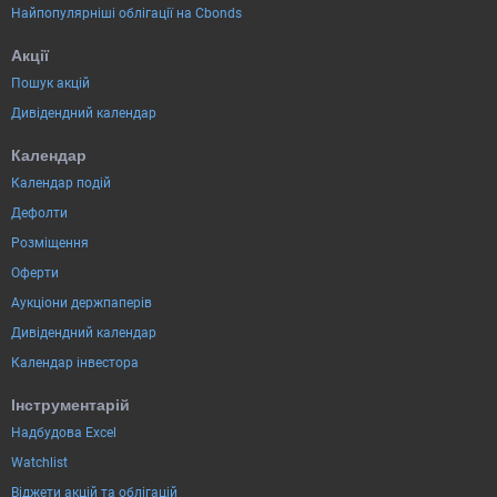
Найпопулярніші облігації на Cbonds
Акції
Пошук акцій
Дивідендний календар
Календар
Календар подій
Дефолти
Розміщення
Оферти
Аукціони держпаперів
Дивідендний календар
Календар інвестора
Інструментарій
Надбудова Excel
Watchlist
Віджети акцій та облігацій