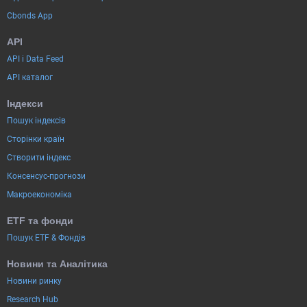
Cbonds App
API
API і Data Feed
API каталог
Індекси
Пошук індексів
Сторінки країн
Створити індекс
Консенсус-прогнози
Макроекономіка
ETF та фонди
Пошук ETF & Фондів
Новини та Аналітика
Новини ринку
Research Hub