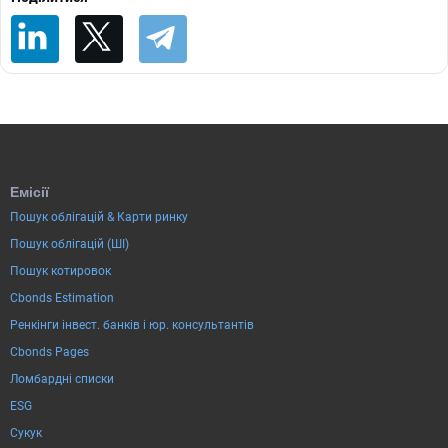
Емісії
Пошук облігацій & Карти ринку
Пошук облігацій (ШІ)
Пошук котировок
Cbonds Estimation
Ренкінги інвест. банків і юр. консультантів
Cbonds Pages
Ломбардні списки
ESG
Сукук