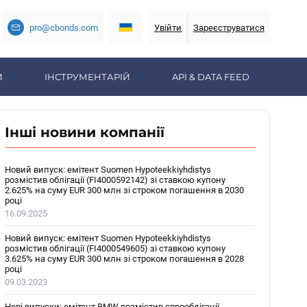
pro@cbonds.com
Увійти
Зареєструватися
И
ІНСТРУМЕНТАРІЙ
API & DATA FEED
Інші новини компанії
Новий випуск: емітент Suomen Hypoteekkiyhdistys
розмістив облігації (FI4000592142) зі ставкою купону
2.625% на суму EUR 300 млн зі строком погашення в 2030
році
16.09.2025
Новий випуск: емітент Suomen Hypoteekkiyhdistys
розмістив облігації (FI4000549605) зі ставкою купону
3.625% на суму EUR 300 млн зі строком погашення в 2028
році
09.03.2023
Нові випуски: емітент BMW розмістив єврооблігації