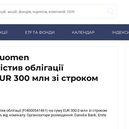
КЦІЇ
ETF ТА ФОНДИ
КАЛЕНДАР
ІНДЕКС
Suomen
істив облігації
EUR 300 млн зі строком
ив облігації (FI4000541461) на суму EUR 300.0 млн зі строком
% від номіналу. Організатори розміщення: Danske Bank, Erste