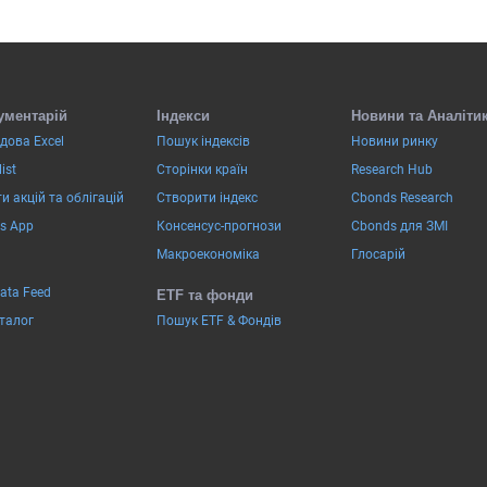
ументарій
Індекси
Новини та Аналіти
дова Excel
Пошук індексів
Новини ринку
ist
Сторінки країн
Research Hub
и акцій та облігацій
Створити індекс
Cbonds Research
s App
Консенсус-прогнози
Cbonds для ЗМІ
Макроекономіка
Глосарій
Data Feed
ETF та фонди
аталог
Пошук ETF & Фондів