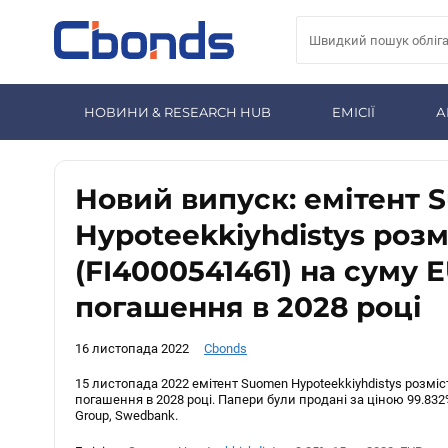
НОВИНИ & RESEARCH HUB
ЕМІСІЇ
А
Новий випуск: емітент 
Hypoteekkiyhdistys розм
(FI4000541461) на суму 
погашення в 2028 році
16 листопада 2022
Cbonds
15 листопада 2022 емітент Suomen Hypoteekkiyhdistys розміст
погашення в 2028 році. Папери були продані за ціною 99.832
Group, Swedbank.