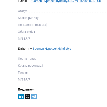
Емісія —
Suomen Hypoteekkiyhdistys, 3.25% 15nov2028, EUR
Статус
Країна ризику
Погашення (оферта)
Обсяг емісії
М/S&P/F
Емітент —
Suomen Hypoteekkiyhdistys
Повна назва
Країна реєстрації
Галузь
М/S&P/F
Поділитися