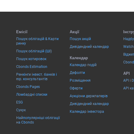
Емісії
Акції
Інстр
Пошук облігацій & Карти
Пошук акцій
Надбу
ринку
Дивідендний календар
Watchl
Пошук облігацій (ШІ)
Віджет
Календар
Пошук котировок
Cbond
Календар подій
Cbonds Estimation
Дефолти
API
Ренкінги інвест. банків і
юр. консультантів
Розміщення
API і 
Cbonds Pages
Оферти
API к
Ломбардні списки
Аукціони держпаперів
ESG
Дивідендний календар
Сукук
Календар інвестора
Найпопулярніші облігації
на Cbonds