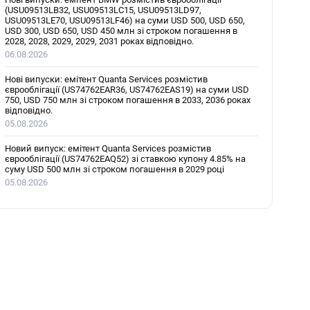
(USU09513LB32, USU09513LC15, USU09513LD97,
USU09513LE70, USU09513LF46) на суми USD 500, USD 650,
USD 300, USD 650, USD 450 млн зі строком погашення в
2028, 2028, 2029, 2029, 2031 роках відповідно.
06.08.2026
Нові випуски: емітент Quanta Services розмістив
єврооблігації (US74762EAR36, US74762EAS19) на суми USD
750, USD 750 млн зі строком погашення в 2033, 2036 роках
відповідно.
05.08.2026
Новий випуск: емітент Quanta Services розмістив
єврооблігації (US74762EAQ52) зі ставкою купону 4.85% на
суму USD 500 млн зі строком погашення в 2029 році
05.08.2026