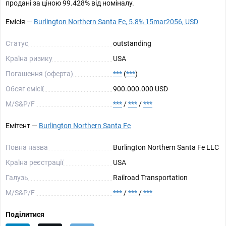
продані за ціною 99.428% від номіналу.
Емісія —
Burlington Northern Santa Fe, 5.8% 15mar2056, USD
Статус
outstanding
Країна ризику
USA
Погашення (оферта)
***
(
***
)
Обсяг емісії
900.000.000 USD
М/S&P/F
***
/
***
/
***
Емітент —
Burlington Northern Santa Fe
Повна назва
Burlington Northern Santa Fe LLC
Країна реєстрації
USA
Галузь
Railroad Transportation
М/S&P/F
***
/
***
/
***
Поділитися