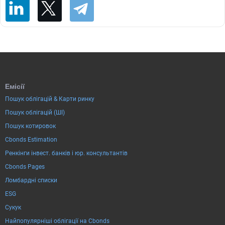
Емісії
Пошук облігацій & Карти ринку
Пошук облігацій (ШІ)
Пошук котировок
Cbonds Estimation
Ренкінги інвест. банків і юр. консультантів
Cbonds Pages
Ломбардні списки
ESG
Сукук
Найпопулярніші облігації на Cbonds