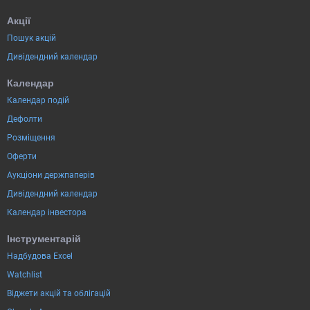
Акції
Пошук акцій
Дивідендний календар
Календар
Календар подій
Дефолти
Розміщення
Оферти
Аукціони держпаперів
Дивідендний календар
Календар інвестора
Інструментарій
Надбудова Excel
Watchlist
Віджети акцій та облігацій