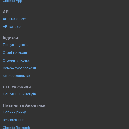
Cbonds App
API
API і Data Feed
API каталог
Індекси
Пошук індексів
Сторінки країн
Створити індекс
Консенсус-прогнози
Макроекономіка
ETF та фонди
Пошук ETF & Фондів
Новини та Аналітика
Новини ринку
Research Hub
Cbonds Research