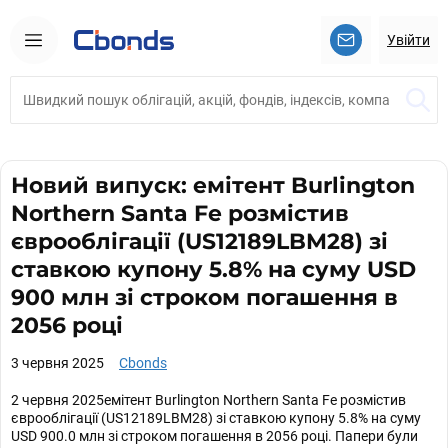
Увійти
Новий випуск: емітент Burlington
Northern Santa Fe розмістив
єврооблігації (US12189LBM28) зі
ставкою купону 5.8% на суму USD
900 млн зі строком погашення в
2056 році
3 червня 2025
Cbonds
2 червня 2025емітент Burlington Northern Santa Fe розмістив
єврооблігації (US12189LBM28) зі ставкою купону 5.8% на суму
USD 900.0 млн зі строком погашення в 2056 році. Папери були