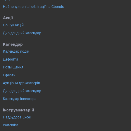
Найпопулярніші облігації на Cbonds
Акції
Пошук акцій
Дивідендний календар
Календар
Календар подій
Дефолти
Розміщення
Оферти
Аукціони держпаперів
Дивідендний календар
Календар інвестора
Інструментарій
Надбудова Excel
Watchlist