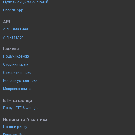
Віджети акцій та облігацій
Cbonds App
API
API і Data Feed
API каталог
Індекси
Пошук індексів
Сторінки країн
Створити індекс
Консенсус-прогнози
Макроекономіка
ETF та фонди
Пошук ETF & Фондів
Новини та Аналітика
Новини ринку