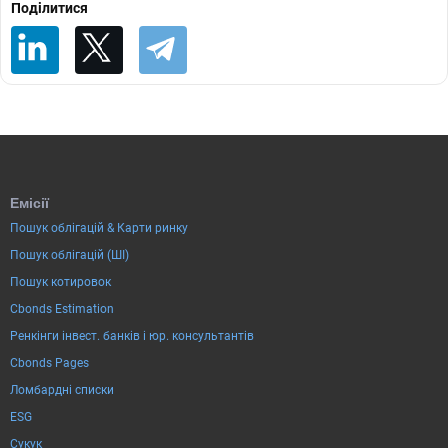
Поділитися
Емісії
Пошук облігацій & Карти ринку
Пошук облігацій (ШІ)
Пошук котировок
Cbonds Estimation
Ренкінги інвест. банків і юр. консультантів
Cbonds Pages
Ломбардні списки
ESG
Сукук