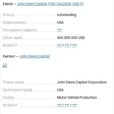
Емісія —
John Deere Capital, FRN 7jan2028, USD (I)
Статус
outstanding
Країна ризику
USA
Погашення (оферта)
***
Обсяг емісії
400.000.000 USD
М/S&P/F
***
/
***
/
***
Емітент —
John Deere Capital
Повна назва
John Deere Capital Corporation
Країна реєстрації
USA
Галузь
Motor Vehicle Production
М/S&P/F
***
/
***
/
***