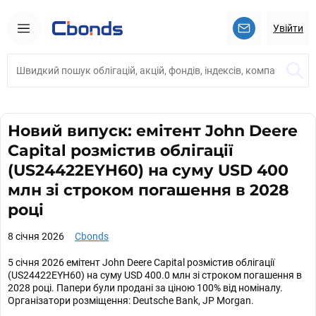
Увійти
Новий випуск: емітент John Deere
Capital розмістив облігації
(US24422EYH60) на суму USD 400
млн зі строком погашення в 2028
році
8 січня 2026
Cbonds
5 січня 2026 емітент John Deere Capital розмістив облігації
(US24422EYH60) на суму USD 400.0 млн зі строком погашення в
2028 році. Папери були продані за ціною 100% від номіналу.
Організатори розміщення: Deutsche Bank, JP Morgan.