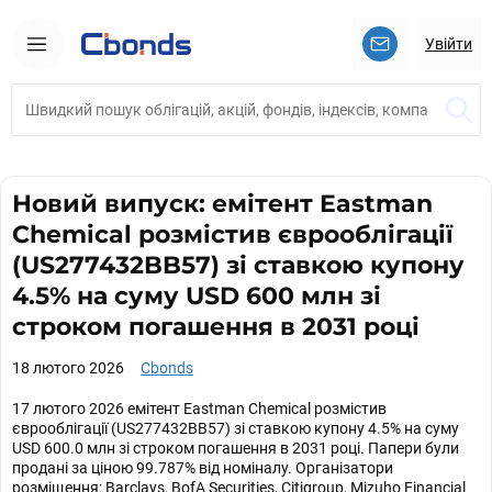
Увійти
Новий випуск: емітент Eastman
Chemical розмістив єврооблігації
(US277432BB57) зі ставкою купону
4.5% на суму USD 600 млн зі
строком погашення в 2031 році
18 лютого 2026
Cbonds
17 лютого 2026 емітент Eastman Chemical розмістив
єврооблігації (US277432BB57) зі ставкою купону 4.5% на суму
USD 600.0 млн зі строком погашення в 2031 році. Папери були
продані за ціною 99.787% від номіналу. Організатори
розміщення: Barclays, BofA Securities, Citigroup, Mizuho Financial