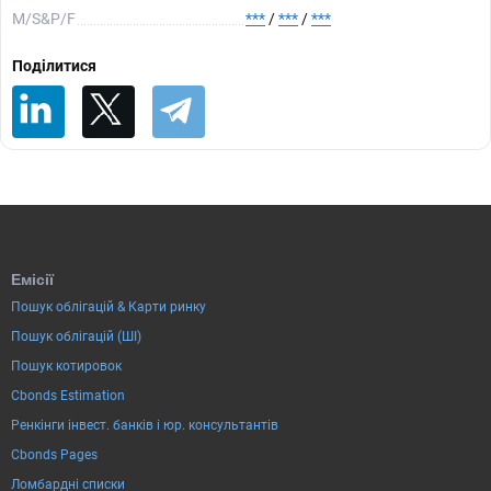
М/S&P/F
***
/
***
/
***
Поділитися
Емісії
Пошук облігацій & Карти ринку
Пошук облігацій (ШІ)
Пошук котировок
Cbonds Estimation
Ренкінги інвест. банків і юр. консультантів
Cbonds Pages
Ломбардні списки