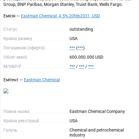
Group, BNP Paribas, Morgan Stanley, Truist Bank, Wells Fargo.
Емісія —
Eastman Chemical, 4.5% 20feb2031, USD
Статус
outstanding
Країна ризику
USA
Погашення (оферта)
***
(
***
)
Обсяг емісії
600.000.000 USD
М/S&P/F
***
/
***
/
***
Емітент —
Eastman Chemical
Повна назва
Eastman Chemical Company
Країна реєстрації
USA
Галузь
Chemical and petrochemical
industry