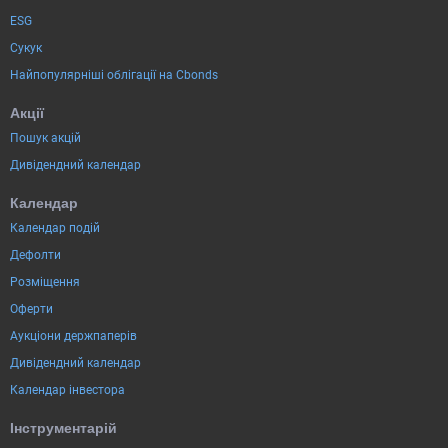
ESG
Сукук
Найпопулярніші облігації на Cbonds
Акції
Пошук акцій
Дивідендний календар
Календар
Календар подій
Дефолти
Розміщення
Оферти
Аукціони держпаперів
Дивідендний календар
Календар інвестора
Інструментарій