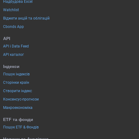
Надбудова Excel
Watchlist
Віджети акцій та облігацій
Cbonds App
API
API і Data Feed
API каталог
Індекси
Пошук індексів
Сторінки країн
Створити індекс
Консенсус-прогнози
Макроекономіка
ETF та фонди
Пошук ETF & Фондів