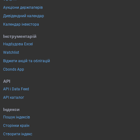
Аукціони держпаперів
Дивідендний календар
Календар інвестора
Інструментарій
Надбудова Excel
Watchlist
Віджети акцій та облігацій
Cbonds App
API
API і Data Feed
API каталог
Індекси
Пошук індексів
Сторінки країн
Створити індекс