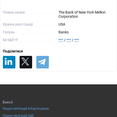
Повна назва
The Bank of New York Mellon
Corporation
Країна реєстрації
USA
Галузь
Banks
М/S&P/F
***
/
***
/
***
Поділитися
Емісії
Пошук облігацій & Карти ринку
Пошук облігацій (ШІ)