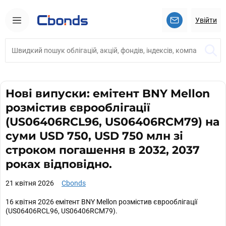
Увійти
Нові випуски: емітент BNY Mellon
розмістив єврооблігації
(US06406RCL96, US06406RCM79) на
суми USD 750, USD 750 млн зі
строком погашення в 2032, 2037
роках відповідно.
21 квітня 2026
Cbonds
16 квітня 2026 емітент BNY Mellon розмістив єврооблігації
(US06406RCL96, US06406RCM79).