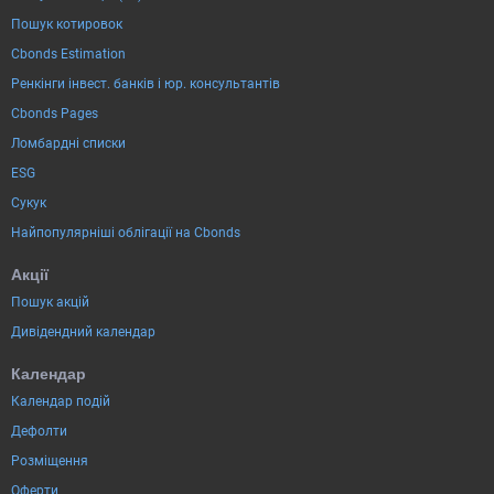
Пошук котировок
Cbonds Estimation
Ренкінги інвест. банків і юр. консультантів
Cbonds Pages
Ломбардні списки
ESG
Сукук
Найпопулярніші облігації на Cbonds
Акції
Пошук акцій
Дивідендний календар
Календар
Календар подій
Дефолти
Розміщення
Оферти