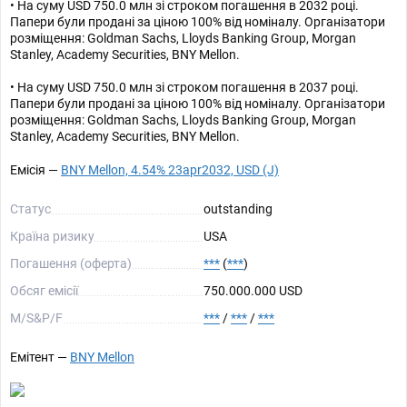
• На суму USD 750.0 млн зі строком погашення в 2032 році.
Папери були продані за ціною 100% від номіналу. Організатори
розміщення: Goldman Sachs, Lloyds Banking Group, Morgan
Stanley, Academy Securities, BNY Mellon.
• На суму USD 750.0 млн зі строком погашення в 2037 році.
Папери були продані за ціною 100% від номіналу. Організатори
розміщення: Goldman Sachs, Lloyds Banking Group, Morgan
Stanley, Academy Securities, BNY Mellon.
Емісія —
BNY Mellon, 4.54% 23apr2032, USD (J)
Статус
outstanding
Країна ризику
USA
Погашення (оферта)
***
(
***
)
Обсяг емісії
750.000.000 USD
М/S&P/F
***
/
***
/
***
Емітент —
BNY Mellon