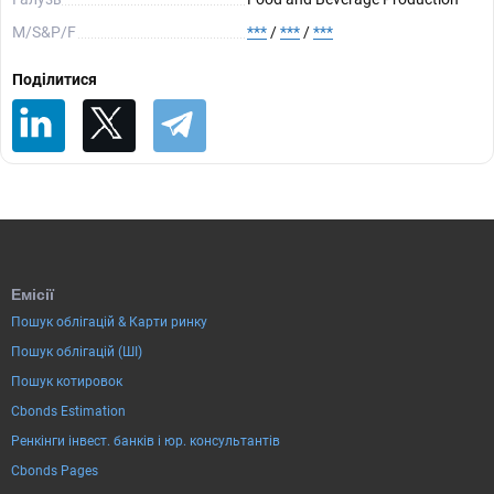
М/S&P/F
***
/
***
/
***
Поділитися
Емісії
Пошук облігацій & Карти ринку
Пошук облігацій (ШІ)
Пошук котировок
Cbonds Estimation
Ренкінги інвест. банків і юр. консультантів
Cbonds Pages