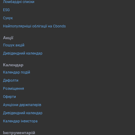
Ломбардні списки
ESG
Сукук
Найпопулярніші облігації на Cbonds
Акції
Пошук акцій
Дивідендний календар
Календар
Календар подій
Дефолти
Розміщення
Оферти
Аукціони держпаперів
Дивідендний календар
Календар інвестора
Інструментарій