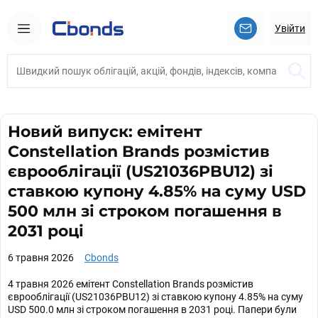
Увійти
Новий випуск: емітент
Constellation Brands розмістив
єврооблігації (US21036PBU12) зі
ставкою купону 4.85% на суму USD
500 млн зі строком погашення в
2031 році
6 травня 2026
Cbonds
4 травня 2026 емітент Constellation Brands розмістив
єврооблігації (US21036PBU12) зі ставкою купону 4.85% на суму
USD 500.0 млн зі строком погашення в 2031 році. Папери були