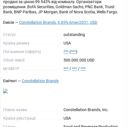
продані за ціною 99.943% від номіналу. Організатори
розміщення: BofA Securities, Goldman Sachs, PNC Bank, Truist
Bank, BNP Paribas, JP Morgan, Bank of Nova Scotia, Wells Fargo.
Емісія —
Constellation Brands, 4.85% 6may2031, USD
Статус
outstanding
Країна ризику
USA
Погашення (оферта)
***
(
***
)
Обсяг емісії
500.000.000 USD
М/S&P/F
***
/
***
/
***
Емітент —
Constellation Brands
Повна назва
Constellation Brands, Inc.
Країна реєстрації
USA
Галузь
Food and Beverage Production