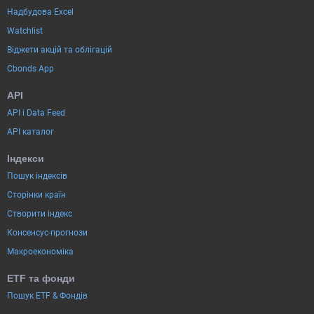
Надбудова Excel
Watchlist
Віджети акцій та облігацій
Cbonds App
API
API і Data Feed
API каталог
Індекси
Пошук індексів
Сторінки країн
Створити індекс
Консенсус-прогнози
Макроекономіка
ETF та фонди
Пошук ETF & Фондів