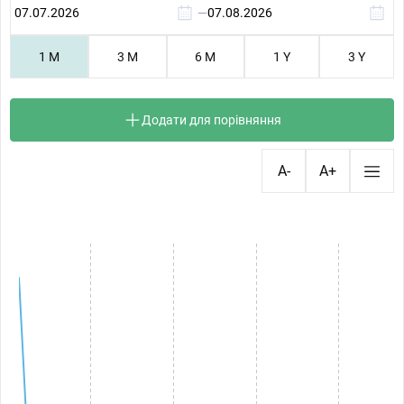
—
1 M
3 M
6 M
1 Y
3 Y
Додати для порівняння
A-
A+