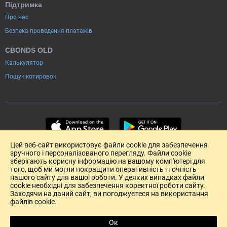
Підтримка
Про нас
Безпека проведення платежів
CBONDS OLD
Калькулятор
Пошук котировок
Цей веб-сайт використовує файли cookie для забезпечення
зручного і персоналізованого перегляду. Файли cookie
зберігають корисну інформацію на вашому комп'ютері для
того, щоб ми могли покращити оперативність і точність
нашого сайту для вашої роботи. У деяких випадках файли
cookie необхідні для забезпечення коректної роботи сайту.
Заходячи на даний сайт, ви погоджуєтеся на використання
файлів cookie.
Розміщення реклами
Зворотній зв'язок
Угода Користувача (pdf)
Ок
R
Copyright (c) 2004-2026 Cbonds