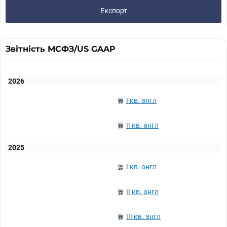
Експорт
Звітність МСФЗ/US GAAP
2026
I кв. англ
II кв. англ
2025
I кв. англ
II кв. англ
III кв. англ