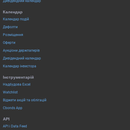
Дивідендний календар
Календар
Календар подій
Дефолти
Розміщення
Оферти
Аукціони держпаперів
Дивідендний календар
Календар інвестора
Інструментарій
Надбудова Excel
Watchlist
Віджети акцій та облігацій
Cbonds App
API
API і Data Feed