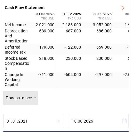
Cash Flow Statement
31.03.2026
31.12.2025
30.09.2025
30.
тис USD
тис USD
тис USD
Net Income
2.021.000
2.183.000
3.052.000
1.9
Depreciation
689.000
687.000
686.000
6
And
Amortization
Deferred
179.000
-122.000
659.000
-1
Income Tax
Stock Based
218.000
230.000
230.000
2
Compensatio
n
Change In
-711.000
-604.000
-297.000
-2.0
Working
Capital
Показати все