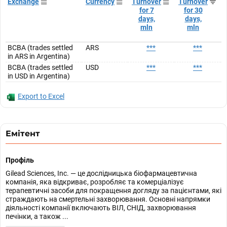
Exchange
Currency
Turnover
Turnover
for 7
for 30
days,
days,
mln
mln
BCBA (trades settled
ARS
***
***
in ARS in Argentina)
BCBA (trades settled
USD
***
***
in USD in Argentina)
Export to Excel
Емітент
Профіль
Gilead Sciences, Inc. — це дослідницька біофармацевтична
компанія, яка відкриває, розробляє та комерціалізує
терапевтичні засоби для покращення догляду за пацієнтами, які
страждають на смертельні захворювання. Основні напрямки
діяльності компанії включають ВІЛ, СНІД, захворювання
печінки, а також ...