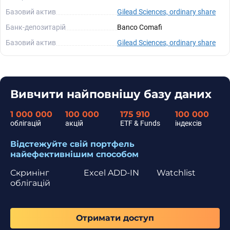
Базовий актив
Gilead Sciences, ordinary share
Банк-депозитарій
Banco Comafi
Базовий актив
Gilead Sciences, ordinary share
Вивчити найповнішу базу даних
1 000 000
100 000
175 910
100 000
облігацій
акцій
ETF & Funds
індексів
Відстежуйте свій портфель
найефективнішим способом
Скринінг
Excel ADD-IN
Watchlist
облігацій
Отримати доступ