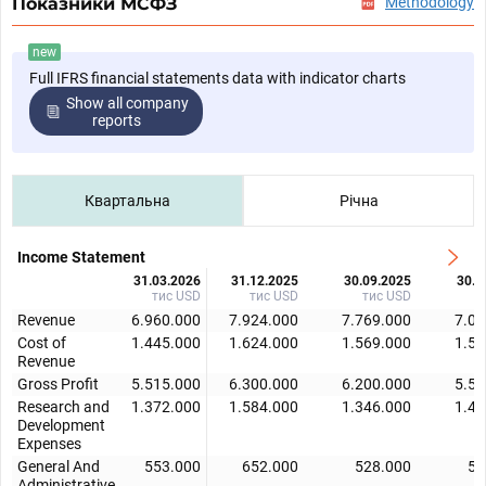
Показники МСФЗ
Methodology
new
Full IFRS financial statements data with indicator charts
Show all company
reports
Квартальна
Річна
Income Statement
31.03.2026
31.12.2025
30.09.2025
30.0
тис USD
тис USD
тис USD
т
Revenue
6.960.000
7.924.000
7.769.000
7.08
Cost of
1.445.000
1.624.000
1.569.000
1.50
Revenue
Gross Profit
5.515.000
6.300.000
6.200.000
5.58
Research and
1.372.000
1.584.000
1.346.000
1.49
Development
Expenses
General And
553.000
652.000
528.000
50
Administrative