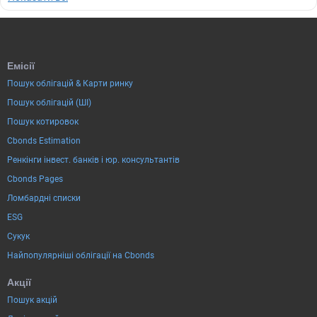
Емісії
Пошук облігацій & Карти ринку
Пошук облігацій (ШІ)
Пошук котировок
Cbonds Estimation
Ренкінги інвест. банків і юр. консультантів
Cbonds Pages
Ломбардні списки
ESG
Сукук
Найпопулярніші облігації на Cbonds
Акції
Пошук акцій