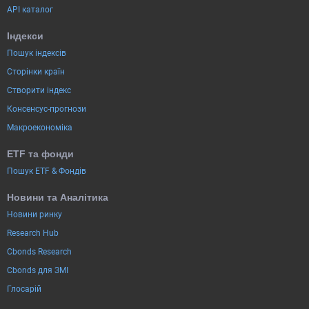
API каталог
Індекси
Пошук індексів
Сторінки країн
Створити індекс
Консенсус-прогнози
Макроекономіка
ETF та фонди
Пошук ETF & Фондів
Новини та Аналітика
Новини ринку
Research Hub
Cbonds Research
Cbonds для ЗМІ
Глосарій