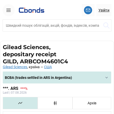
Увійти
Gilead Sciences,
depositary receipt
GILD, ARBCOM4601C4
Gilead Sciences
, країна —
США
BCBA (trades settled in ARS in Argentina)
***
. ARS
***
%
Last | 07.08.2026
Архів