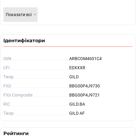
Показати всі
Ідентифікатори
ISIN
ARBCOM4601C4
CFI
EDXXXR
Тікер
GILD
FIGI
BBG00P4J9730
FIGI Composite
BBG00P4J9721
RIC
GILD.BA
Тікер
GILD AF
Рейтинги