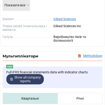
Показати все
Емітент
Gilead Sciences
Повна назва позичальника /
Gilead Sciences Inc
емітента
Галузь
Виробництво ліків та
біотехнології
Мультиплікатори
Methodology
new
Full IFRS financial statements data with indicator charts
Show all company
reports
Квартальні
Річні