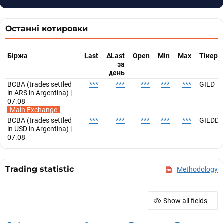
Останні котировки
Біржа
Last
ΔLast
Open
Min
Max
Тікер
за
день
BCBA (trades settled
***
***
***
***
***
GILD
in ARS in Argentina) |
07.08
Main Exchange
BCBA (trades settled
***
***
***
***
***
GILDD
in USD in Argentina) |
07.08
Trading statistic
Methodology
Show all fields