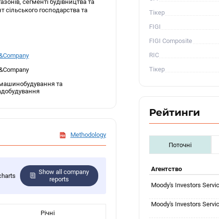
газонів, сегменті будівництва та
нт сільського господарства та
Тікер
FIGI
FIGI Composite
RIC
e&Company
Тікер
e&Company
машинобудування та
адобудування
Рейтинги
Methodology
Поточні
Агентство
Show all company
charts
reports
Moody's Investors Servi
Moody's Investors Servi
Річні