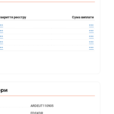
Закриття реєстру
Сума виплати
***
***
***
***
***
***
***
***
***
***
ори
ARDEUT110905
EDSXDR