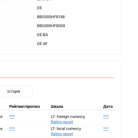
DE
BBG000HF8188
BBG000HF80S8
DE.BA
DE AF
Історія
Рейтинг/прогноз
Шкала
Дата
ce
***
LT- foreign currency
***
Rating report
ce
***
LT- local currency
***
Rating report