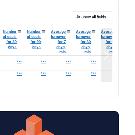
Show all fields
Number
Number
Average
Average
Average
of deals
of deals
turnover
turnover
turnover
for 30
for 90
for 7
for 30
for 90
days
days
days,
days,
days,
mln
mln
mln
***
***
***
***
***
***
***
***
***
***