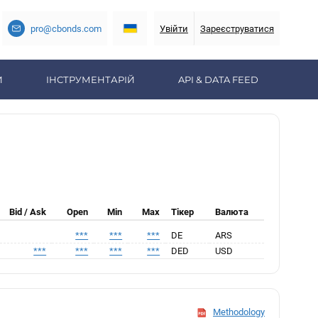
pro@cbonds.com
Увійти
Зареєструватися
И
ІНСТРУМЕНТАРІЙ
API & DATA FEED
Bid / Ask
Open
Min
Max
Тікер
Валюта
***
***
***
DE
ARS
***
***
***
***
DED
USD
Methodology