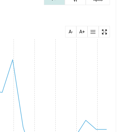
A-
A+