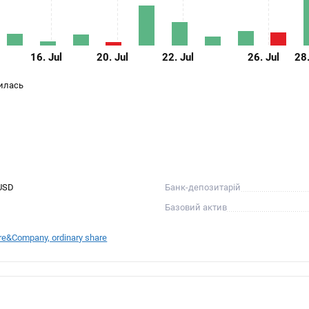
16. Jul
20. Jul
22. Jul
26. Jul
28.
нилась
 USD
Банк-депозитарій
Базовий актив
re&Company, ordinary share