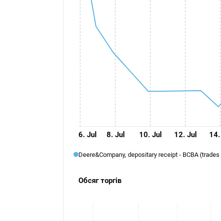
6. Jul
8. Jul
10. Jul
12. Jul
14.
Deere&Company, depositary receipt - BCBA (trades s
Обсяг торгів