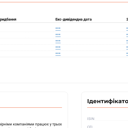
придбання
Екс-дивідендна дата
***
***
***
***
***
Ідентифікат
ISIN
очірніми компаніями працює у трьох
CFI