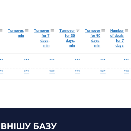
Turnover,
Turnover
Turnover
Turnover
Number
mln
for 7
for 30
for 90
of deals
days,
days,
days,
for 7
mln
mln
mln
days
**
***
***
***
***
***
**
***
***
***
***
***
ВНІШУ БАЗУ