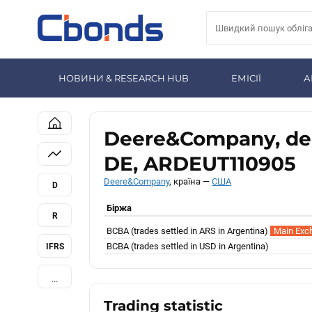
НОВИНИ & RESEARCH HUB
ЕМІСІЇ
А
Deere&Company, dep
DE, ARDEUT110905
Deere&Company
, країна —
США
D
Біржа
R
BCBA (trades settled in ARS in Argentina)
Main Exc
BCBA (trades settled in USD in Argentina)
IFRS
...
Trading statistic