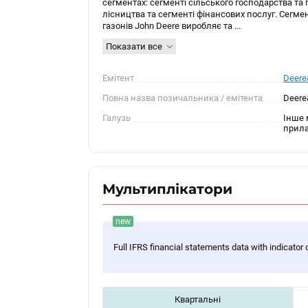
сегментах: сегменті сільського господарства та 
лісництва та сегменті фінансових послуг. Сегме
газонів John Deere виробляє та ...
Показати все
Емітент
Deer
Повна назва позичальника / емітента
Deer
Галузь
Інше 
прил
Мультиплікатори
new
Full IFRS financial statements data with indicator 
Квартальні