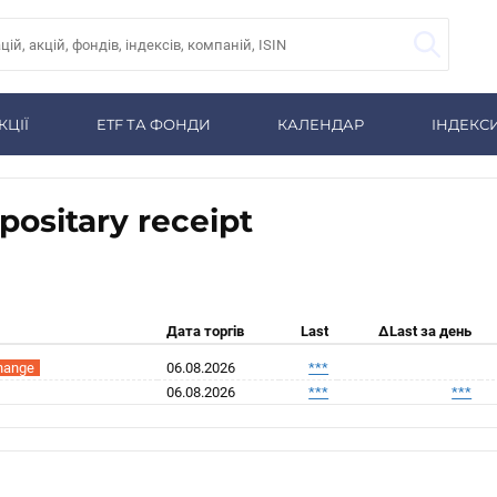
КЦІЇ
ETF ТА ФОНДИ
КАЛЕНДАР
ІНДЕКС
ositary receipt
Дата торгів
Last
ΔLast за день
hange
06.08.2026
***
06.08.2026
***
***