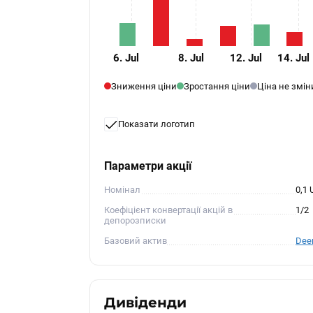
6. Jul
8. Jul
12. Jul
14. Jul
Зниження ціни
Зростання ціни
Ціна не змі
Показати логотип
Параметри акції
Номінал
0,1
Коефіцієнт конвертації акцій в
1/2
депорозписки
Базовий актив
Dee
Дивіденди