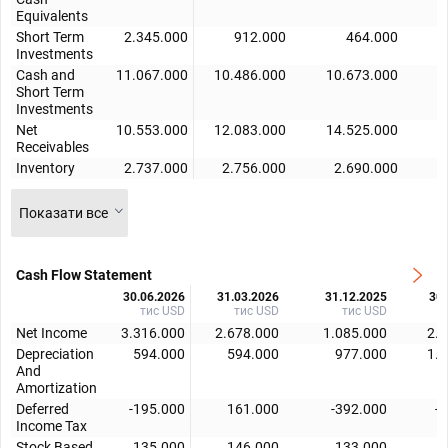
Equivalents
Short Term
2.345.000
912.000
464.000
Investments
Cash and
11.067.000
10.486.000
10.673.000
1
Short Term
Investments
Net
10.553.000
12.083.000
14.525.000
1
Receivables
Inventory
2.737.000
2.756.000
2.690.000
Показати все
Cash Flow Statement
30.06.2026
31.03.2026
31.12.2025
30.
тис USD
тис USD
тис USD
Net Income
3.316.000
2.678.000
1.085.000
2.
Depreciation
594.000
594.000
977.000
1.
And
Amortization
Deferred
-195.000
161.000
-392.000
-
Income Tax
Stock Based
135.000
146.000
133.000
1