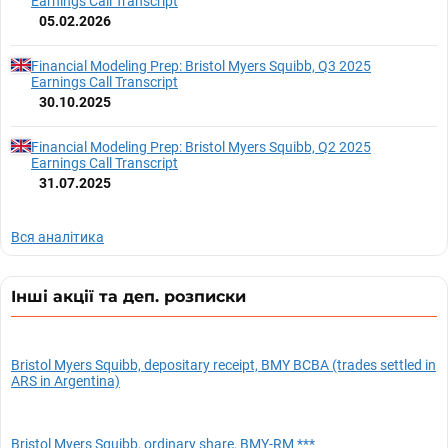
Earnings Call Transcript
05.02.2026
Financial Modeling Prep: Bristol Myers Squibb, Q3 2025
Earnings Call Transcript
30.10.2025
Financial Modeling Prep: Bristol Myers Squibb, Q2 2025
Earnings Call Transcript
31.07.2025
Вся аналітика
Інші акції та деп. розписки
Bristol Myers Squibb, depositary receipt, BMY BCBA (trades settled in
ARS in Argentina)
Bristol Myers Squibb, ordinary share, BMY-RM ***