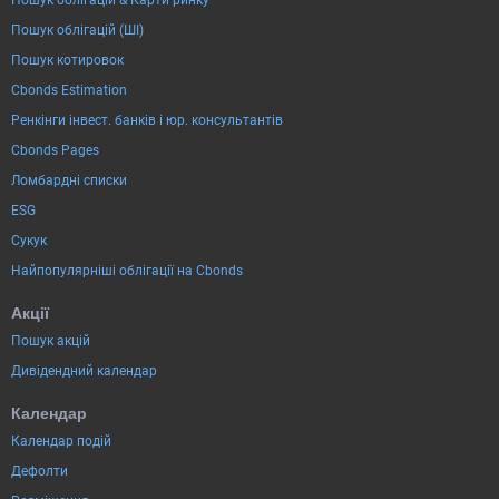
Пошук облігацій (ШІ)
Пошук котировок
Cbonds Estimation
Ренкінги інвест. банків і юр. консультантів
Cbonds Pages
Ломбардні списки
ESG
Сукук
Найпопулярніші облігації на Cbonds
Акції
Пошук акцій
Дивідендний календар
Календар
Календар подій
Дефолти