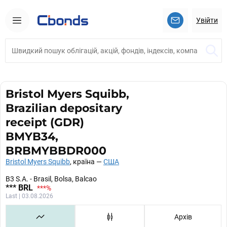
Увійти
Bristol Myers Squibb,
Brazilian depositary
receipt (GDR)
BMYB34,
BRBMYBBDR000
Bristol Myers Squibb
, країна —
США
B3 S.A. - Brasil, Bolsa, Balcao
***
BRL
***
%
Last | 03.08.2026
Архів