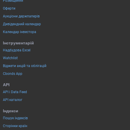
Розміщення
Оферти
Аукціони держпаперів
Дивідендний календар
Календар інвестора
Інструментарій
Надбудова Excel
Watchlist
Віджети акцій та облігацій
Cbonds App
API
API і Data Feed
API каталог
Індекси
Пошук індексів
Сторінки країн