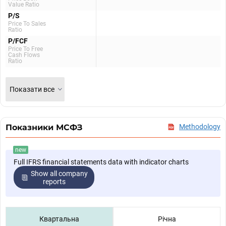
Value Ratio
P/S
Price To Sales
Ratio
P/FCF
Price To Free
Cash Flows
Ratio
Показати все
Показники МСФЗ
Methodology
new
Full IFRS financial statements data with indicator charts
Show all company
reports
Квартальна
Річна