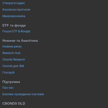
Створити індекс
Консенсус-прогнози
Макроекономіка
ETF та фонди
Пошук ETF & Фондів
Новини та Аналітика
Новини ринку
Research Hub
Cbonds Research
Cbonds для ЗМІ
Глосарій
Підтримка
Про нас
Безпека проведення платежів
CBONDS OLD