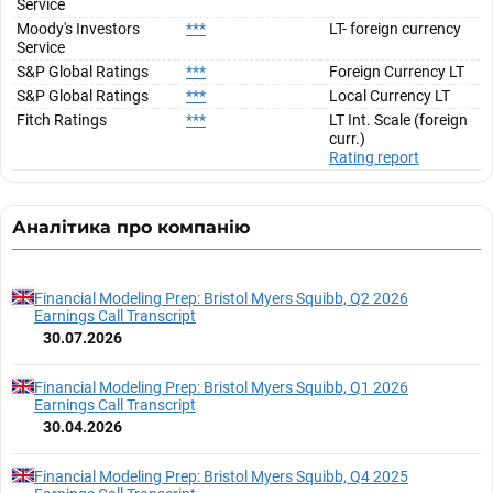
Service
Moody's Investors
***
LT- foreign currency
Service
S&P Global Ratings
***
Foreign Currency LT
S&P Global Ratings
***
Local Currency LT
Fitch Ratings
***
LT Int. Scale (foreign
curr.)
Rating report
Аналітика про компанію
Financial Modeling Prep: Bristol Myers Squibb, Q2 2026
Earnings Call Transcript
30.07.2026
Financial Modeling Prep: Bristol Myers Squibb, Q1 2026
Earnings Call Transcript
30.04.2026
Financial Modeling Prep: Bristol Myers Squibb, Q4 2025