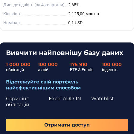
Див. дохідність (за 4 квартали)
2,65%
Кількість
2.125,00 млн шт
Номінал
0,1 USD
Вивчити найповнішу базу даних
1 000 000
100 000
175 910
100 000
облігацій
акцій
ETF & Funds
індексів
Відстежуйте свій портфель
найефективнішим способом
Скринінг
Excel ADD-IN
Watchlist
облігацій
Отримати доступ