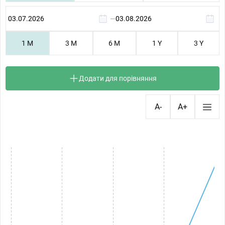
—
1 M
3 M
6 M
1 Y
3 Y
Додати для порівняння
A-
A+