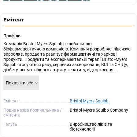
Емітент
Профіль
Компанія Bristol-Myers Squibb є глобальною
біофармацевтичною компанією. Компанія розробляє, ліцензує,
виробляє, продає та реалізує фармацевтичні та харчові
продукти. Продукти та експериментальні терапії Bristol-Myers
Squibb стосуються раку, серцевих захворювань, ВІЛ та СНІДу,
діабету, ревматоїдного артриту, гепатиту, відторгнення ...
Показати все
Емітент
Bristol Myers Squibb
Повна назва позичальника /
Bristol-Myers Squibb Company
емітента
Галузь
Виробництво ліків та
біотехнології