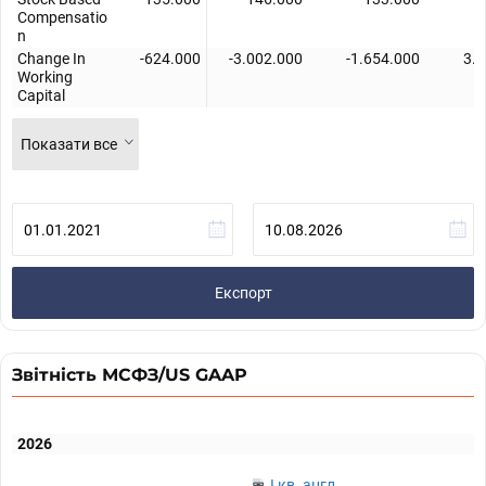
Compensatio
n
Change In
-624.000
-3.002.000
-1.654.000
3.
Working
Capital
Показати все
Експорт
Звітність МСФЗ/US GAAP
2026
I кв. англ