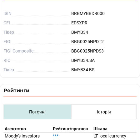
ISIN
BRBMYBBDR000
CFI
EDSXPR
Тікер
BMYB34
FIGI
BBG0025NPDT2
FIGI Composite
BBG0025NPDS3
RIC
BMYB34.SA
Тікер
BMYB34 BS
Рейтинги
Поточні
Історія
Агентство
Рейтинг/прогноз
Шкала
Moody's Investors
***
LT- local currency