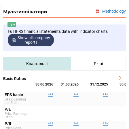
Мультиплікатори
Methodology
new
Full IFRS financial statements data with indicator charts
Show all company
reports
Квартальні
Річні
Basic Ratios
30.06.2026
31.03.2026
31.12.2025
30.09
EPS basic
***
***
***
Basic Earning
per Share
P/E
Price Earnings
Ratio
P/B
***
***
***
Price Book