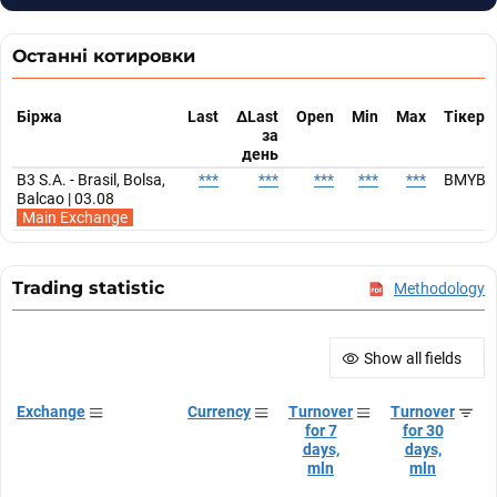
Останні котировки
Біржа
Last
ΔLast
Open
Min
Max
Тікер
за
день
B3 S.A. - Brasil, Bolsa,
***
***
***
***
***
BMYB3
Balcao | 03.08
Main Exchange
Trading statistic
Methodology
Show all fields
Exchange
Currency
Turnover
Turnover
for 7
for 30
days,
days,
mln
mln