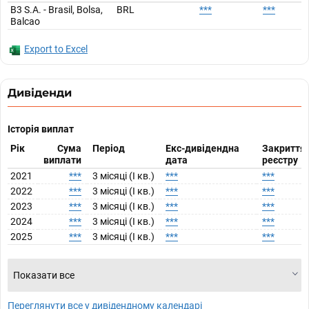
B3 S.A. - Brasil, Bolsa,
BRL
***
***
Balcao
Export to Excel
Дивіденди
Історія виплат
Рік
Сума
Період
Екс-дивідендна
Закриття
виплати
дата
реєстру
2021
***
3 місяці (I кв.)
***
***
2022
***
3 місяці (I кв.)
***
***
2023
***
3 місяці (I кв.)
***
***
2024
***
3 місяці (I кв.)
***
***
2025
***
3 місяці (I кв.)
***
***
Показати все
Переглянути все у дивідендному календарі