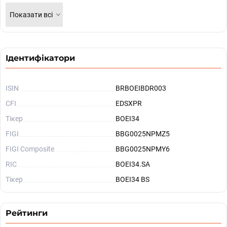
Показати всі
Ідентифікатори
ISIN
BRBOEIBDR003
CFI
EDSXPR
Тікер
BOEI34
FIGI
BBG0025NPMZ5
FIGI Composite
BBG0025NPMY6
RIC
BOEI34.SA
Тікер
BOEI34 BS
Рейтинги