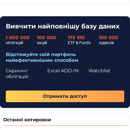
Вивчити найповнішу базу даних
1 000 000
100 000
175 910
100 000
облігацій
акцій
ETF & Funds
індексів
Відстежуйте свій портфель
найефективнішим способом
Скринінг
Excel ADD-IN
Watchlist
облігацій
Отримати доступ
Останні котировки