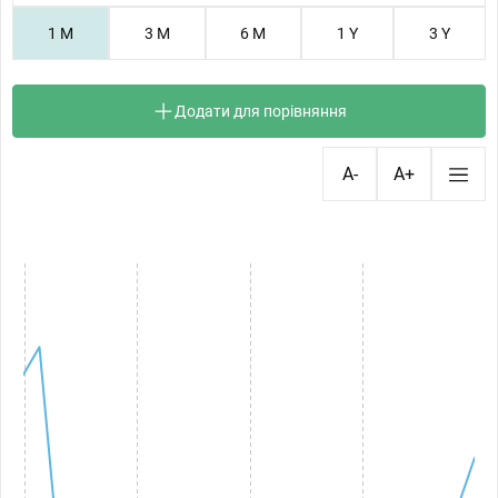
1 M
3 M
6 M
1 Y
3 Y
Додати для порівняння
A-
A+