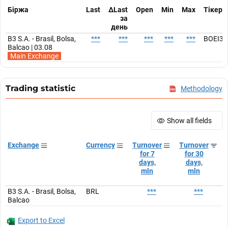
Біржа
Last
ΔLast
Open
Min
Max
Тікер
за
день
B3 S.A. - Brasil, Bolsa,
***
***
***
***
***
BOEI34
Balcao | 03.08
Main Exchange
Trading statistic
Methodology
Show all fields
Exchange
Currency
Turnover
Turnover
for 7
for 30
days,
days,
mln
mln
B3 S.A. - Brasil, Bolsa,
BRL
***
***
Balcao
Export to Excel