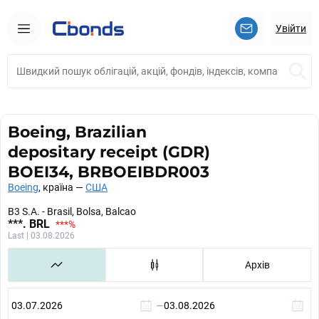
Увійти
Boeing, Brazilian
depositary receipt (GDR)
BOEI34, BRBOEIBDR003
Boeing
, країна —
США
B3 S.A. - Brasil, Bolsa, Balcao
***
. BRL
***
%
Last | 03.08.2026
Архів
—