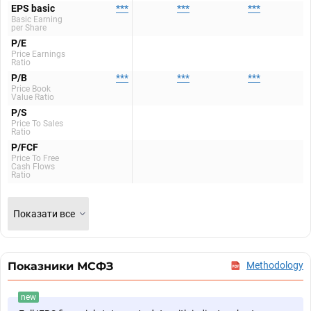
EPS basic
***
***
***
Basic Earning
per Share
P/E
Price Earnings
Ratio
P/B
***
***
***
Price Book
Value Ratio
P/S
Price To Sales
Ratio
P/FCF
Price To Free
Cash Flows
Ratio
Показати все
Показники МСФЗ
Methodology
new