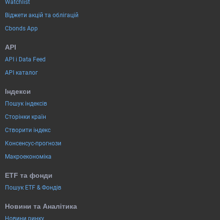
Watchlist
Віджети акцій та облігацій
Cbonds App
API
API і Data Feed
API каталог
Індекси
Пошук індексів
Сторінки країн
Створити індекс
Консенсус-прогнози
Макроекономіка
ETF та фонди
Пошук ETF & Фондів
Новини та Аналітика
Новини ринку