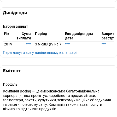
Дивіденди
Історія виплат
Рік
Сума
Період
Екс-дивідендна
Закритт
виплати
дата
реєстру
2019
***
3 місяці (IV кв.)
***
***
Переглянути все у дивідендному календарі
Емітент
Профіль
Компанія Boeing — це американська багатонаціональна
корпорація, яка проектує, виробляє та продає літаки,
гелікоптери, ракети, супутники, телекомунікаційне обладнання
та ракети по всьому світу. Компанія також надає послуги
лізингу та підтримки продуктів.