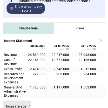
Full IFRS financial statements data with indicator charts
Show all company
reports
Квартальна
Річна
Income Statement
30.06.2026
31.03.2026
31.12.2025
тис USD
тис USD
тис USD
Revenue
24.560.000
22.217.000
23.948.000
2
Cost of
22.146.000
19.671.000
22.136.000
2
Revenue
Gross Profit
2.414.000
2.546.000
1.812.000
Research and
921.000
903.000
964.000
Development
Expenses
General And
1.428.000
1.197.000
1.663.000
Administrative
Expenses
Показати все