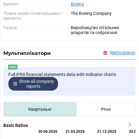
Емітент
Boeing
Повна назва позичальника /
The Boeing Company
емітента
Галузь
Виробництво літальних
апаратів та озброєння
Мультиплікатори
Methodology
new
Full IFRS financial statements data with indicator charts
Show all company
reports
Квартальні
Річні
Basic Ratios
30.06.2026
31.03.2026
31.12.2025
30.09