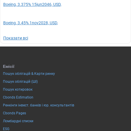
Boeing, 3.375% 15jun2046, USD,
Boeing, 3.45% 1nov2028, USD,
Показати всі
Емісії
Пошук облігацій & Карти ринку
Пошук облігацій (ШІ)
Пошук котировок
Cbonds Estimation
Ренкінги інвест. банків і юр. консультантів
Cbonds Pages
Ломбардні списки
ESG