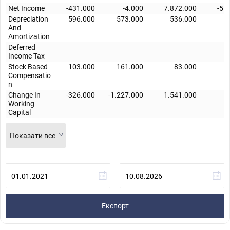
Net Income
-431.000
-4.000
7.872.000
-5.
Depreciation
596.000
573.000
536.000
4
And
Amortization
Deferred
Income Tax
Stock Based
103.000
161.000
83.000
Compensatio
n
Change In
-326.000
-1.227.000
1.541.000
3
Working
Capital
Показати все
Експорт