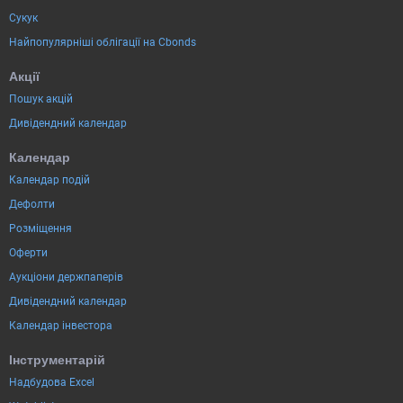
Сукук
Найпопулярніші облігації на Cbonds
Акції
Пошук акцій
Дивідендний календар
Календар
Календар подій
Дефолти
Розміщення
Оферти
Аукціони держпаперів
Дивідендний календар
Календар інвестора
Інструментарій
Надбудова Excel