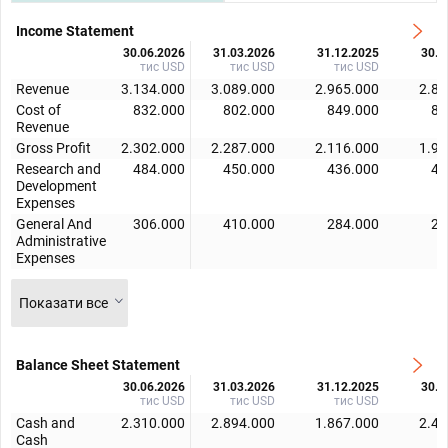
Income Statement
30.06.2026
31.03.2026
31.12.2025
30.0
тис USD
тис USD
тис USD
т
Revenue
3.134.000
3.089.000
2.965.000
2.82
Cost of
832.000
802.000
849.000
82
Revenue
Gross Profit
2.302.000
2.287.000
2.116.000
1.99
Research and
484.000
450.000
436.000
42
Development
Expenses
General And
306.000
410.000
284.000
28
Administrative
Expenses
Показати все
Balance Sheet Statement
30.06.2026
31.03.2026
31.12.2025
30.0
тис USD
тис USD
тис USD
т
Cash and
2.310.000
2.894.000
1.867.000
2.42
Cash