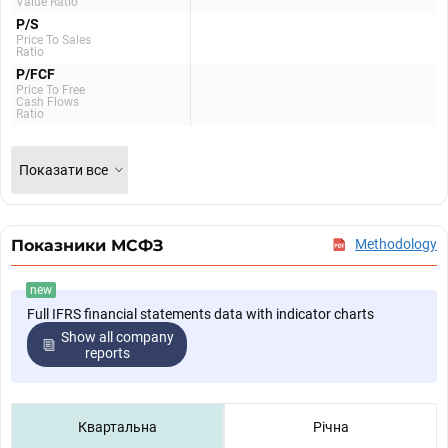
Value Ratio
P/S
Price To Sales
Ratio
P/FCF
Price To Free
Cash Flows
Ratio
Показати все
Показники МСФЗ
Methodology
new
Full IFRS financial statements data with indicator charts
Show all company
reports
Квартальна
Річна