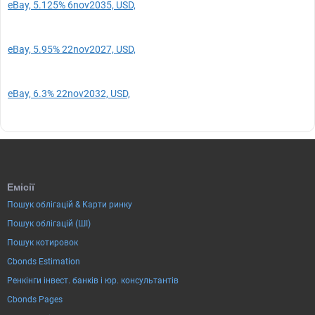
eBay, 5.125% 6nov2035, USD,
eBay, 5.95% 22nov2027, USD,
eBay, 6.3% 22nov2032, USD,
Емісії
Пошук облігацій & Карти ринку
Пошук облігацій (ШІ)
Пошук котировок
Cbonds Estimation
Ренкінги інвест. банків і юр. консультантів
Cbonds Pages