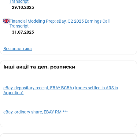
Transcript
29.10.2025
Financial Modeling Prep: eBay, Q2 2025 Earnings Call
Transcript
31.07.2025
Вся аналітика
Інші акції та деп. розписки
eBay, depositary receipt, EBAY BCBA (trades settled in ARS in
Argentina)
eBay, ordinary share, EBAY-RM ***