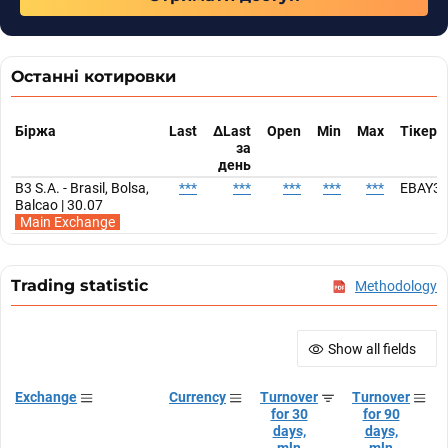
Останні котировки
Біржа
Last
ΔLast
Open
Min
Max
Тікер
за
день
B3 S.A. - Brasil, Bolsa,
***
***
***
***
***
EBAY3
Balcao | 30.07
Main Exchange
Trading statistic
Methodology
Show all fields
Exchange
Currency
Turnover
Turnover
for 30
for 90
days,
days,