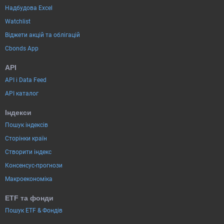
Надбудова Excel
Watchlist
Віджети акцій та облігацій
Cbonds App
API
API і Data Feed
API каталог
Індекси
Пошук індексів
Сторінки країн
Створити індекс
Консенсус-прогнози
Макроекономіка
ETF та фонди
Пошук ETF & Фондів