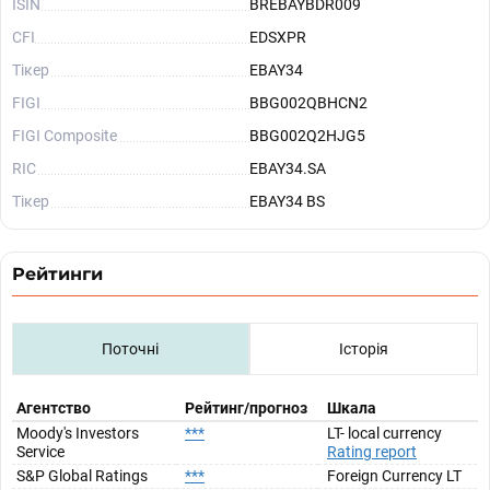
ISIN
BREBAYBDR009
CFI
EDSXPR
Тікер
EBAY34
FIGI
BBG002QBHCN2
FIGI Composite
BBG002Q2HJG5
RIC
EBAY34.SA
Тікер
EBAY34 BS
Рейтинги
Поточні
Історія
Агентство
Рейтинг/прогноз
Шкала
Moody's Investors
***
LT- local currency
Service
Rating report
S&P Global Ratings
***
Foreign Currency LT