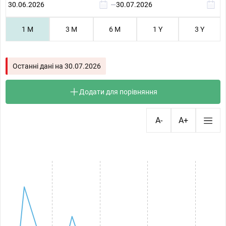
—
1 M
3 M
6 M
1 Y
3 Y
Останні дані на
30.07.2026
Додати для порівняння
A-
A+