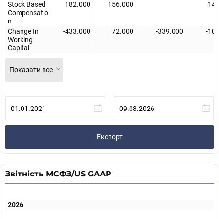
Stock Based
182.000
156.000
147
Compensatio
n
Change In
-433.000
72.000
-339.000
-10
Working
Capital
Показати все
Експорт
Звітність МСФЗ/US GAAP
2026