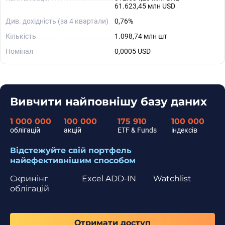
61.623,45 млн USD
Див. дохідність (за 4 квартали)
0,76%
Кількість
1.098,74 млн шт
Номінал
0,0005 USD
Вивчити найповнішу базу даних
1 000 000
100 000
175 910
100 000
облігацій
акцій
ETF & Funds
індексів
Відстежуйте свій портфель
найефективнішим способом
Скринінг
Excel ADD-IN
Watchlist
облігацій
Отримати доступ