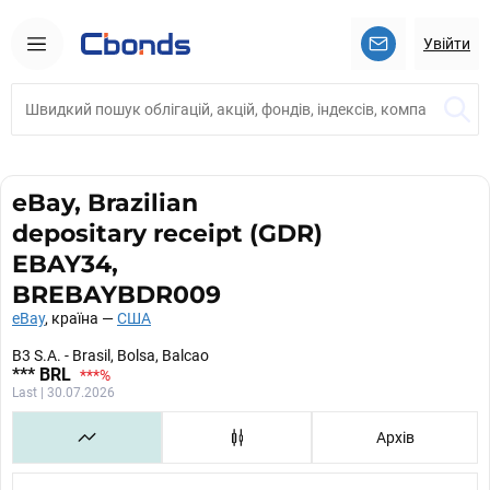
Увійти
eBay, Brazilian
depositary receipt (GDR)
EBAY34,
BREBAYBDR009
eBay
, країна —
США
B3 S.A. - Brasil, Bolsa, Balcao
***
BRL
***
%
Last | 30.07.2026
Архів