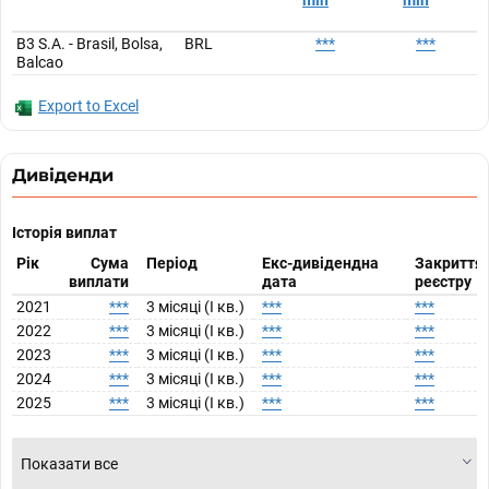
mln
mln
B3 S.A. - Brasil, Bolsa,
BRL
***
***
Balcao
Export to Excel
Дивіденди
Історія виплат
Рік
Сума
Період
Екс-дивідендна
Закриття
виплати
дата
реєстру
2021
***
3 місяці (I кв.)
***
***
2022
***
3 місяці (I кв.)
***
***
2023
***
3 місяці (I кв.)
***
***
2024
***
3 місяці (I кв.)
***
***
2025
***
3 місяці (I кв.)
***
***
Показати все