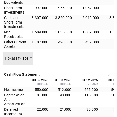
Equivalents
Short Term
997.000
966.000
1.052.000
95
Investments
Cash and
3.307.000
3.860.000
2.919.000
3.37
Short Term
Investments
Net
1.589.000
1.835.000
1.609.000
1.52
Receivables
Other Current
1.107.000
428.000
432.000
36
Assets
Показати все
Cash Flow Statement
30.06.2026
31.03.2026
31.12.2025
30.09
тис USD
тис USD
тис USD
ти
Net Income
550.000
512.000
525.000
597
Depreciation
101.000
93.000
115.000
106
And
Amortization
Deferred
22.000
21.000
30.000
70
Income Tax