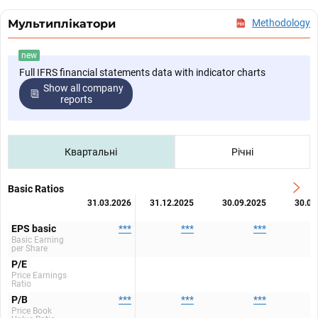
Мультиплікатори
Methodology
new
Full IFRS financial statements data with indicator charts
Show all company
reports
Квартальні
Річні
Basic Ratios
31.03.2026
31.12.2025
30.09.2025
30.06
EPS basic
***
***
***
Basic Earning
per Share
P/E
Price Earnings
Ratio
P/B
***
***
***
Price Book