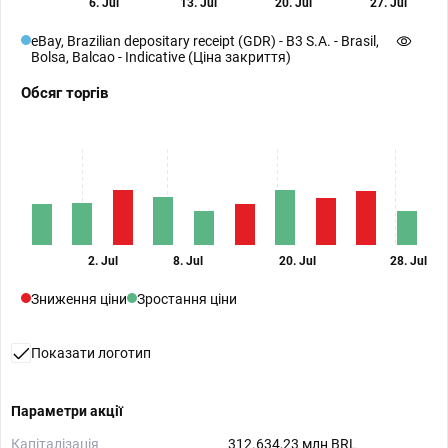
6. Jul
13. Jul
20. Jul
27. Jul
eBay, Brazilian depositary receipt (GDR) - B3 S.A. - Brasil,
Bolsa, Balcao - Indicative (Ціна закриття)
Обсяг торгів
2. Jul
8. Jul
20. Jul
28. Jul
Зниження ціни
Зростання ціни
Показати логотип
Параметри акції
Капіталізація
312.634,23 млн BRL