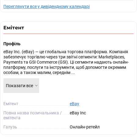
Переглянути все у дивідендному календарі
Емітент
Профіль
eBay Inc. (eBay) — це глобальна торгова платформа. Компанія
забезпечує торгівлю через три звітні сегменти: Marketplaces,
Payments та GSI Commerce (GSI). Ці сегменти надають онлайн-
платформу, послуги та інструменти, щоб допомогти окремим
особам, а також малим, середнім ...
Показати все
Емітент
eBay
Повна назва позичальника /
eBay Inc
емітента
Галузь
Онлайн-ретейл