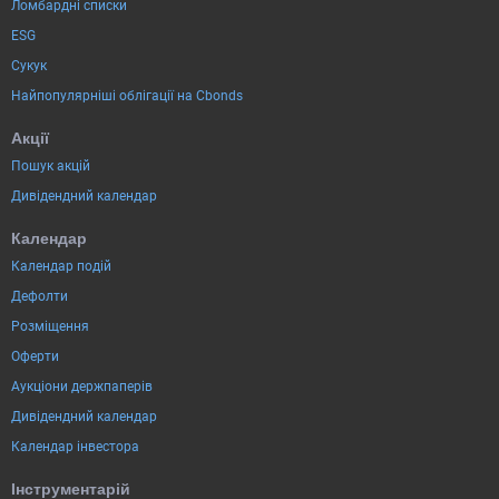
Ломбардні списки
ESG
Сукук
Найпопулярніші облігації на Cbonds
Акції
Пошук акцій
Дивідендний календар
Календар
Календар подій
Дефолти
Розміщення
Оферти
Аукціони держпаперів
Дивідендний календар
Календар інвестора
Інструментарій