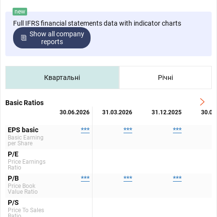
new
Full IFRS financial statements data with indicator charts
Show all company
reports
Квартальні
Річні
Basic Ratios
30.06.2026
31.03.2026
31.12.2025
30.09
EPS basic
***
***
***
Basic Earning
per Share
P/E
Price Earnings
Ratio
P/B
***
***
***
Price Book
Value Ratio
P/S
Price To Sales
Ratio