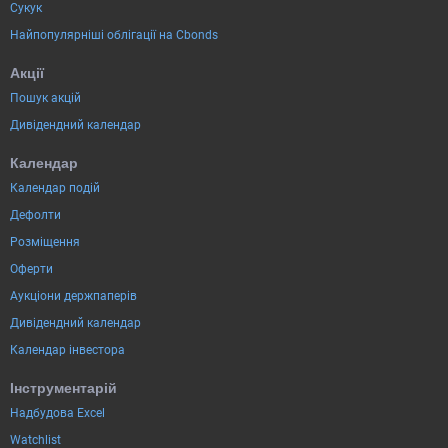
Сукук
Найпопулярніші облігації на Cbonds
Акції
Пошук акцій
Дивідендний календар
Календар
Календар подій
Дефолти
Розміщення
Оферти
Аукціони держпаперів
Дивідендний календар
Календар інвестора
Інструментарій
Надбудова Excel
Watchlist