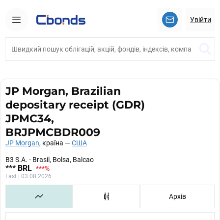
Увійти
JP Morgan, Brazilian
depositary receipt (GDR)
JPMC34,
BRJPMCBDR009
JP Morgan
, країна —
США
B3 S.A. - Brasil, Bolsa, Balcao
***
BRL
***
%
Last | 03.08.2026
Архів