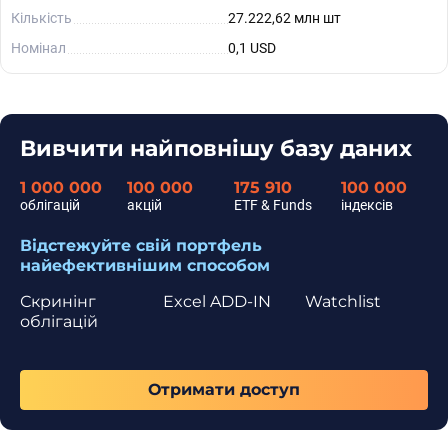
Кількість
27.222,62 млн шт
Номінал
0,1 USD
Вивчити найповнішу базу даних
1 000 000
100 000
175 910
100 000
облігацій
акцій
ETF & Funds
індексів
Відстежуйте свій портфель
найефективнішим способом
Скринінг
Excel ADD-IN
Watchlist
облігацій
Отримати доступ