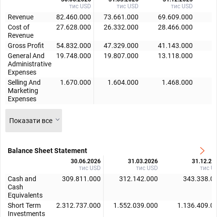
тис USD
тис USD
тис USD
Revenue
82.460.000
73.661.000
69.609.000
7
Cost of
27.628.000
26.332.000
28.466.000
2
Revenue
Gross Profit
54.832.000
47.329.000
41.143.000
4
General And
19.748.000
19.807.000
13.118.000
1
Administrative
Expenses
Selling And
1.670.000
1.604.000
1.468.000
Marketing
Expenses
Показати все
Balance Sheet Statement
30.06.2026
31.03.2026
31.12.20
тис USD
тис USD
тис U
Cash and
309.811.000
312.142.000
343.338.0
Cash
Equivalents
Short Term
2.312.737.000
1.552.039.000
1.136.409.0
Investments