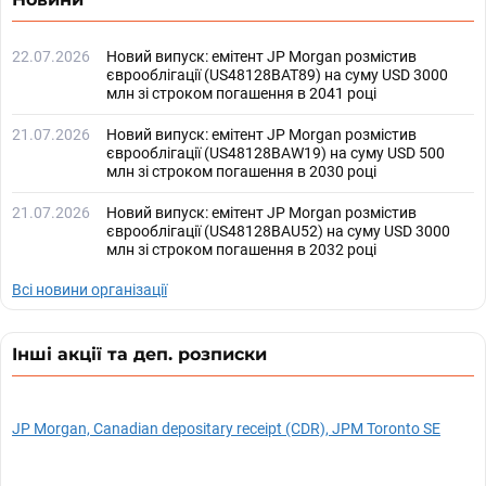
22.07.2026
Новий випуск: емітент JP Morgan розмістив
єврооблігації (US48128BAT89) на суму USD 3000
млн зі строком погашення в 2041 році
21.07.2026
Новий випуск: емітент JP Morgan розмістив
єврооблігації (US48128BAW19) на суму USD 500
млн зі строком погашення в 2030 році
21.07.2026
Новий випуск: емітент JP Morgan розмістив
єврооблігації (US48128BAU52) на суму USD 3000
млн зі строком погашення в 2032 році
Всі новини організації
Інші акції та деп. розписки
JP Morgan, Canadian depositary receipt (CDR), JPM Toronto SE