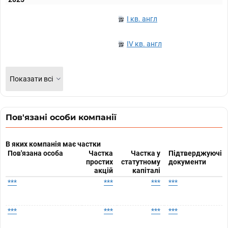
I кв. англ
IV кв. англ
Показати всі
Пов'язані особи компанії
В яких компанія має частки
Пов'язана особа
Частка
Частка у
Підтверджуючі
простих
статутному
документи
акцій
капіталі
***
***
***
***
***
***
***
***