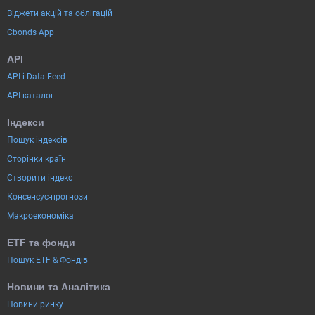
Віджети акцій та облігацій
Cbonds App
API
API і Data Feed
API каталог
Індекси
Пошук індексів
Сторінки країн
Створити індекс
Консенсус-прогнози
Макроекономіка
ETF та фонди
Пошук ETF & Фондів
Новини та Аналітика
Новини ринку