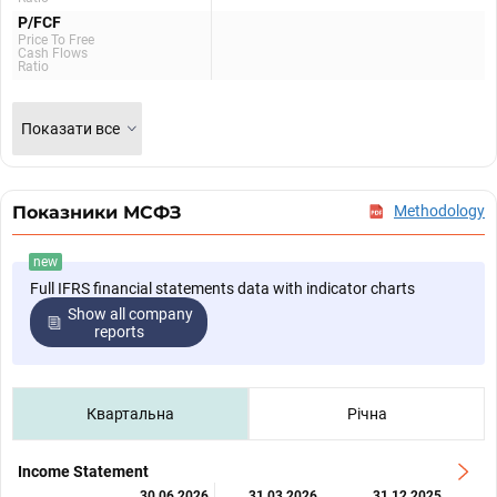
P/FCF
Price To Free
Cash Flows
Ratio
Показати все
Показники МСФЗ
Methodology
new
Full IFRS financial statements data with indicator charts
Show all company
reports
Квартальна
Річна
Income Statement
30.06.2026
31.03.2026
31.12.2025