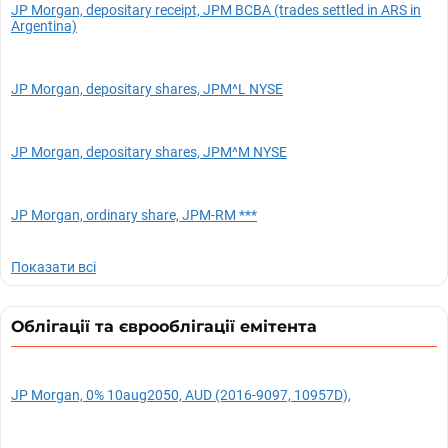
JP Morgan, depositary receipt, JPM BCBA (trades settled in ARS in
Argentina)
JP Morgan, depositary shares, JPM^L NYSE
JP Morgan, depositary shares, JPM^M NYSE
JP Morgan, ordinary share, JPM-RM ***
Показати всі
Облігації та єврооблігації емітента
JP Morgan, 0% 10aug2050, AUD (2016-9097, 10957D),