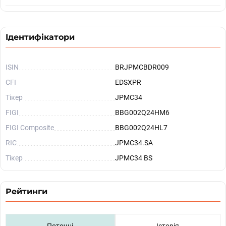
Ідентифікатори
ISIN
BRJPMCBDR009
CFI
EDSXPR
Тікер
JPMC34
FIGI
BBG002Q24HM6
FIGI Composite
BBG002Q24HL7
RIC
JPMC34.SA
Тікер
JPMC34 BS
Рейтинги
Поточні
Історія