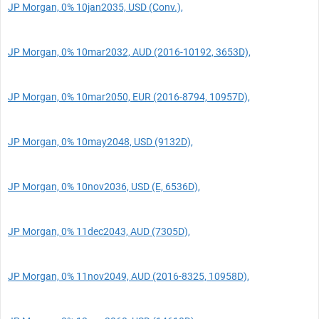
JP Morgan, 0% 10jan2035, USD (Conv.),
JP Morgan, 0% 10mar2032, AUD (2016-10192, 3653D),
JP Morgan, 0% 10mar2050, EUR (2016-8794, 10957D),
JP Morgan, 0% 10may2048, USD (9132D),
JP Morgan, 0% 10nov2036, USD (E, 6536D),
JP Morgan, 0% 11dec2043, AUD (7305D),
JP Morgan, 0% 11nov2049, AUD (2016-8325, 10958D),