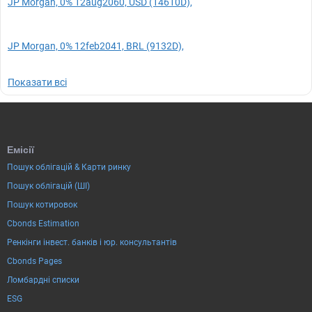
JP Morgan, 0% 12aug2060, USD (14610D),
JP Morgan, 0% 12feb2041, BRL (9132D),
Показати всі
Емісії
Пошук облігацій & Карти ринку
Пошук облігацій (ШІ)
Пошук котировок
Cbonds Estimation
Ренкінги інвест. банків і юр. консультантів
Cbonds Pages
Ломбардні списки
ESG