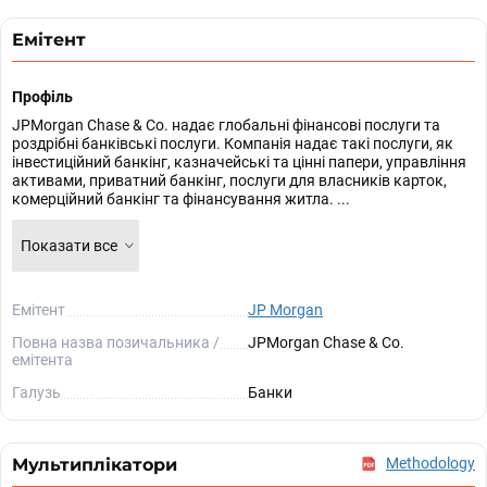
Емітент
Профіль
JPMorgan Chase & Co. надає глобальні фінансові послуги та
роздрібні банківські послуги. Компанія надає такі послуги, як
інвестиційний банкінг, казначейські та цінні папери, управління
активами, приватний банкінг, послуги для власників карток,
комерційний банкінг та фінансування житла. ...
Показати все
Емітент
JP Morgan
Повна назва позичальника /
JPMorgan Chase & Co.
емітента
Галузь
Банки
Мультиплікатори
Methodology