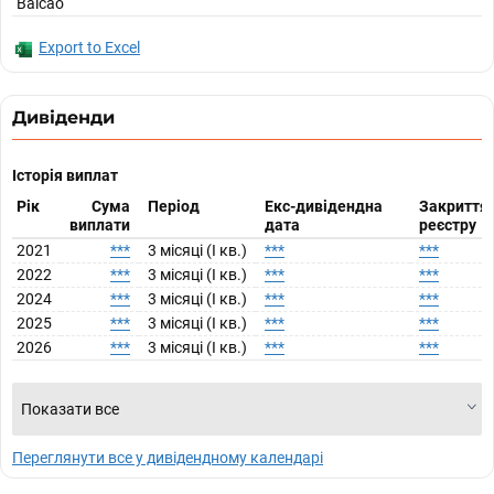
Balcao
Export to Excel
Дивіденди
Історія виплат
Рік
Сума
Період
Екс-дивідендна
Закриття
виплати
дата
реєстру
2021
***
3 місяці (I кв.)
***
***
2022
***
3 місяці (I кв.)
***
***
2024
***
3 місяці (I кв.)
***
***
2025
***
3 місяці (I кв.)
***
***
2026
***
3 місяці (I кв.)
***
***
Показати все
Переглянути все у дивідендному календарі