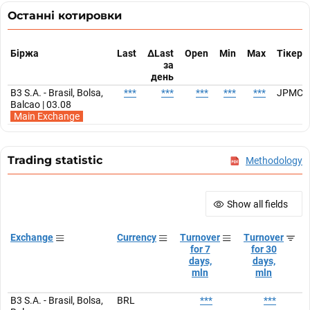
Останні котировки
Біржа
Last
ΔLast
Open
Min
Max
Тікер
за
день
B3 S.A. - Brasil, Bolsa,
***
***
***
***
***
JPMC3
Balcao | 03.08
Main Exchange
Trading statistic
Methodology
Show all fields
Exchange
Currency
Turnover
Turnover
for 7
for 30
days,
days,
mln
mln
B3 S.A. - Brasil, Bolsa,
BRL
***
***