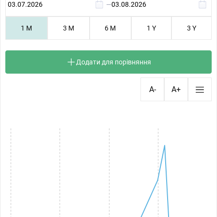
—
1 M
3 M
6 M
1 Y
3 Y
Додати для порівняння
A-
A+