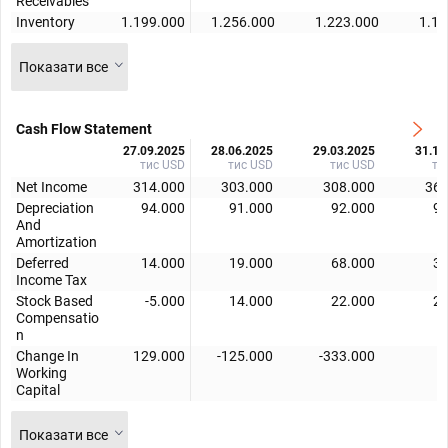
Receivables
Inventory
1.199.000
1.256.000
1.223.000
1.16
Показати все
Cash Flow Statement
27.09.2025
28.06.2025
29.03.2025
31.12
тис USD
тис USD
тис USD
ти
Net Income
314.000
303.000
308.000
368
Depreciation
94.000
91.000
92.000
94
And
Amortization
Deferred
14.000
19.000
68.000
37
Income Tax
Stock Based
-5.000
14.000
22.000
23
Compensatio
n
Change In
129.000
-125.000
-333.000
Working
Capital
Показати все