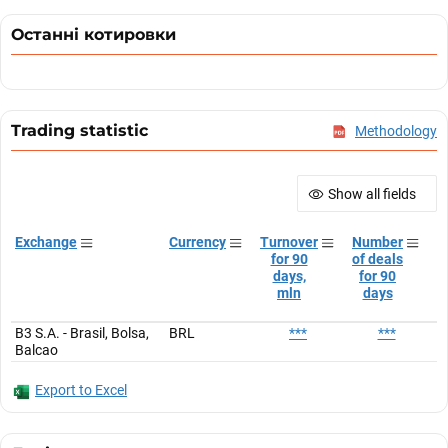
Останні котировки
Trading statistic
Methodology
Show all fields
Exchange
Currency
Turnover
Number
A
for 90
of deals
t
days,
for 90
mln
days
B3 S.A. - Brasil, Bolsa,
BRL
***
***
Balcao
Export to Excel