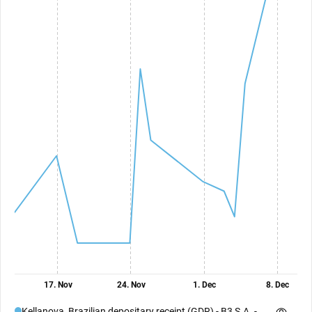
17. Nov
24. Nov
1. Dec
8. Dec
Kellanova, Brazilian depositary receipt (GDR) - B3 S.A. -