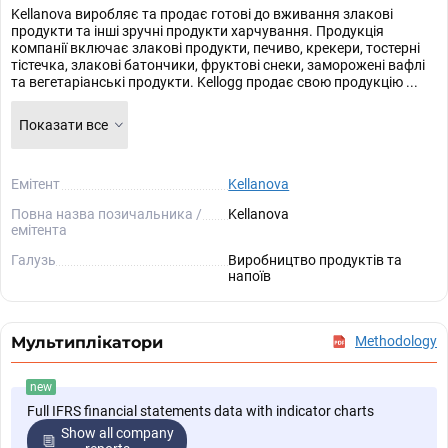
Kellanova виробляє та продає готові до вживання злакові
продукти та інші зручні продукти харчування. Продукція
компанії включає злакові продукти, печиво, крекери, тостерні
тістечка, злакові батончики, фруктові снеки, заморожені вафлі
та вегетаріанські продукти. Kellogg продає свою продукцію ...
Показати все
Емітент
Kellanova
Повна назва позичальника /
Kellanova
емітента
Галузь
Виробництво продуктів та
напоїв
Мультиплікатори
Methodology
new
Full IFRS financial statements data with indicator charts
Show all company