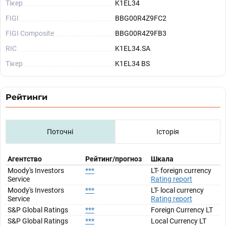
Тікер
K1EL34
FIGI
BBG00R4Z9FC2
FIGI Composite
BBG00R4Z9FB3
RIC
K1EL34.SA
Тікер
K1EL34 BS
Рейтинги
Поточні
Історія
Агентство
Рейтинг/прогноз
Шкала
Moody's Investors
***
LT- foreign currency
Service
Rating report
Moody's Investors
***
LT- local currency
Service
Rating report
S&P Global Ratings
***
Foreign Currency LT
S&P Global Ratings
***
Local Currency LT