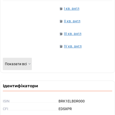
I кв. англ
II кв. англ
III кв. англ
IV кв. англ
Показати всі
Ідентифікатори
ISIN
BRK1ELBDR000
CFI
EDSXPR