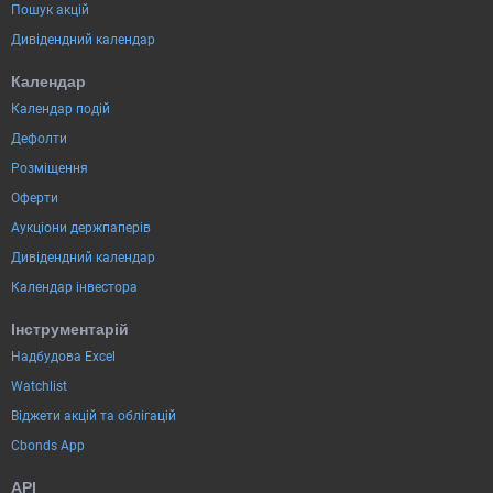
Пошук акцій
Дивідендний календар
Календар
Календар подій
Дефолти
Розміщення
Оферти
Аукціони держпаперів
Дивідендний календар
Календар інвестора
Інструментарій
Надбудова Excel
Watchlist
Віджети акцій та облігацій
Cbonds App
API