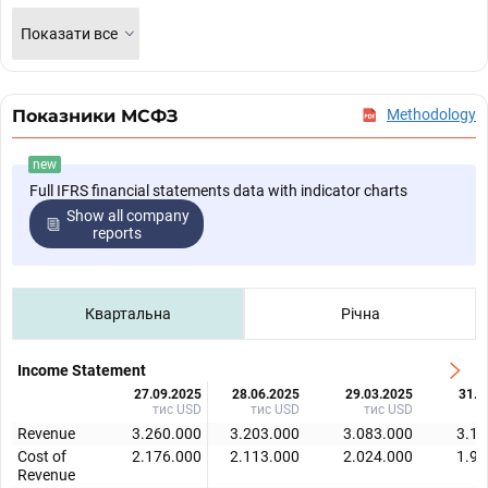
Показати все
Показники МСФЗ
Methodology
new
Full IFRS financial statements data with indicator charts
Show all company
reports
Квартальна
Річна
Income Statement
27.09.2025
28.06.2025
29.03.2025
31.1
тис USD
тис USD
тис USD
т
Revenue
3.260.000
3.203.000
3.083.000
3.12
Cost of
2.176.000
2.113.000
2.024.000
1.94
Revenue