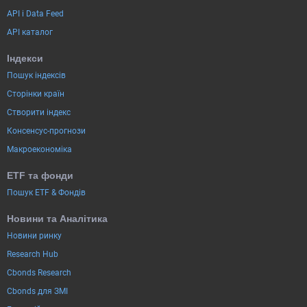
API і Data Feed
API каталог
Індекси
Пошук індексів
Сторінки країн
Створити індекс
Консенсус-прогнози
Макроекономіка
ETF та фонди
Пошук ETF & Фондів
Новини та Аналітика
Новини ринку
Research Hub
Cbonds Research
Cbonds для ЗМІ