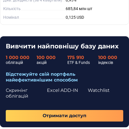
Див. дохідність (за 4 квартали)
0,95%
Кількість
685,84 млн шт
Номінал
0,125 USD
Вивчити найповнішу базу даних
1 000 000
100 000
175 910
100 000
облігацій
акцій
ETF & Funds
індексів
Відстежуйте свій портфель
найефективнішим способом
Скринінг
Excel ADD-IN
Watchlist
облігацій
Отримати доступ