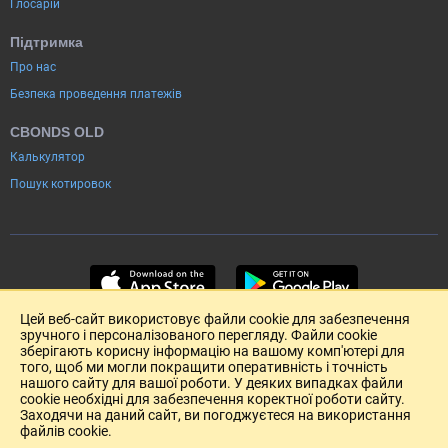
Глосарій
Підтримка
Про нас
Безпека проведення платежів
CBONDS OLD
Калькулятор
Пошук котировок
Цей веб-сайт використовує файли cookie для забезпечення
зручного і персоналізованого перегляду. Файли cookie
зберігають корисну інформацію на вашому комп'ютері для
того, щоб ми могли покращити оперативність і точність
нашого сайту для вашої роботи. У деяких випадках файли
cookie необхідні для забезпечення коректної роботи сайту.
Заходячи на даний сайт, ви погоджуєтеся на використання
файлів cookie.
Розміщення реклами
Зворотній зв'язок
Угода Користувача (pdf)