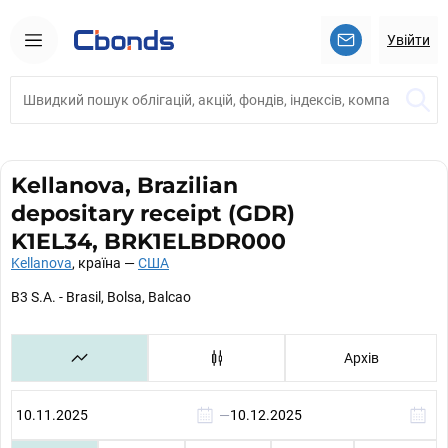
Увійти
Kellanova, Brazilian
depositary receipt (GDR)
K1EL34, BRK1ELBDR000
Kellanova
, країна —
США
B3 S.A. - Brasil, Bolsa, Balcao
Архів
—