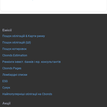
Емісії
Пошук облігацій & Карти ринку
Пошук облігацій (ШІ)
Пошук котировок
Cbonds Estimation
Ренкінги інвест. банків і юр. консультантів
Cbonds Pages
Ломбардні списки
ESG
Сукук
Найпопулярніші облігації на Cbonds
Акції