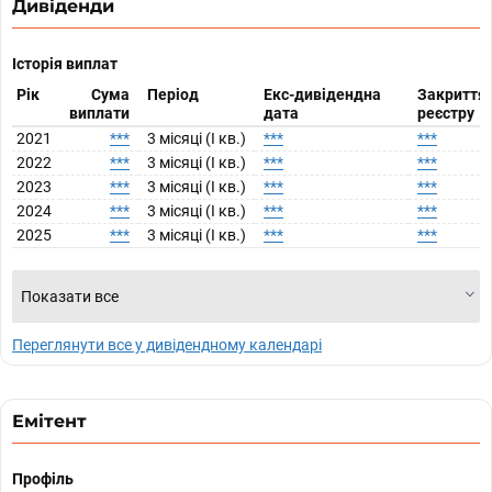
Дивіденди
Історія виплат
Рік
Сума
Період
Екс-дивідендна
Закриття
виплати
дата
реєстру
2021
***
3 місяці (I кв.)
***
***
2022
***
3 місяці (I кв.)
***
***
2023
***
3 місяці (I кв.)
***
***
2024
***
3 місяці (I кв.)
***
***
2025
***
3 місяці (I кв.)
***
***
Показати все
Переглянути все у дивідендному календарі
Емітент
Профіль