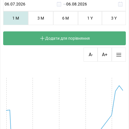
—
1 M
3 M
6 M
1 Y
3 Y
Додати для порівняння
A-
A+