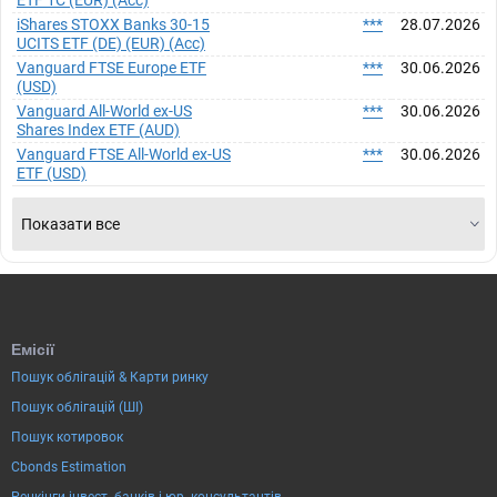
iShares STOXX Banks 30-15
***
28.07.2026
UCITS ETF (DE) (EUR) (Acc)
Vanguard FTSE Europe ETF
***
30.06.2026
(USD)
Vanguard All-World ex-US
***
30.06.2026
Shares Index ETF (AUD)
Vanguard FTSE All-World ex-US
***
30.06.2026
ETF (USD)
Показати все
Емісії
Пошук облігацій & Карти ринку
Пошук облігацій (ШІ)
Пошук котировок
Cbonds Estimation
Ренкінги інвест. банків і юр. консультантів