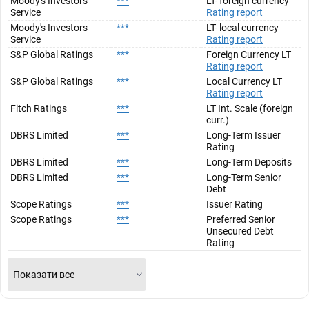
Moody's Investors
***
LT- foreign currency
Service
Rating report
Moody's Investors
***
LT- local currency
Service
Rating report
S&P Global Ratings
***
Foreign Currency LT
Rating report
S&P Global Ratings
***
Local Currency LT
Rating report
Fitch Ratings
***
LT Int. Scale (foreign
curr.)
DBRS Limited
***
Long-Term Issuer
Rating
DBRS Limited
***
Long-Term Deposits
DBRS Limited
***
Long-Term Senior
Debt
Scope Ratings
***
Issuer Rating
Scope Ratings
***
Preferred Senior
Unsecured Debt
Rating
Показати все