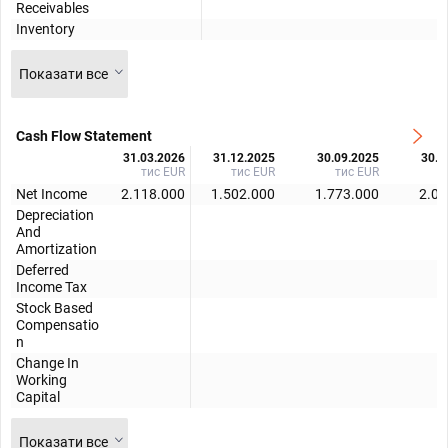
Receivables
Inventory
Показати все
Cash Flow Statement
31.03.2026
31.12.2025
30.09.2025
30.0
тис EUR
тис EUR
тис EUR
т
Net Income
2.118.000
1.502.000
1.773.000
2.07
Depreciation
And
Amortization
Deferred
Income Tax
Stock Based
Compensatio
n
Change In
Working
Capital
Показати все