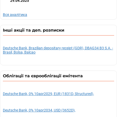
29.04.2025
Вся аналітика
Інші акції та деп. розписки
Deutsche Bank, Brazilian depositary receipt (GDR), DBAG34 B3 S.A. -
Brasil, Bolsa, Balcao
Облігації та єврооблігації емітента
Deutsche Bank, 0% 10apr2029, EUR (1831D, Structured),
Deutsche Bank, 0% 10apr2034, USD (3652D),