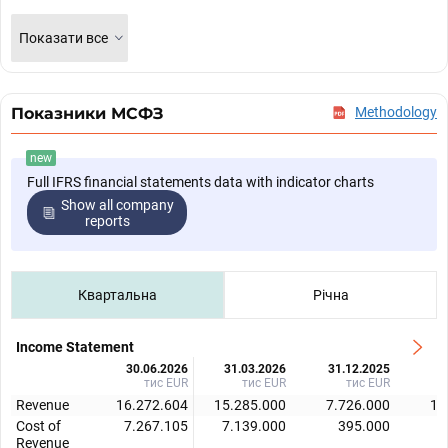
Показати все
Показники МСФЗ
Methodology
new
Full IFRS financial statements data with indicator charts
Show all company
reports
Квартальна
Річна
Income Statement
30.06.2026
31.03.2026
31.12.2025
3
тис EUR
тис EUR
тис EUR
Revenue
16.272.604
15.285.000
7.726.000
15
Cost of
7.267.105
7.139.000
395.000
7
Revenue