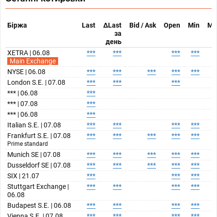
Біржа
Last
ΔLast
Bid / Ask
Open
Min
Ma
за
день
XETRA | 06.08
***
***
***
***
*
Main Exchange
NYSE | 06.08
***
***
***
***
***
*
London S.E. | 07.08
***
***
***
*** | 06.08
***
*** | 07.08
***
*** | 06.08
***
Italian S.E. | 07.08
***
***
***
***
*
Frankfurt S.E. | 07.08
***
***
***
***
***
*
Prime standard
Munich SE | 07.08
***
***
***
***
***
*
Dusseldorf SE | 07.08
***
***
***
***
***
*
SIX | 21.07
***
***
***
*
Stuttgart Exchange |
***
***
***
***
*
06.08
Budapest S.E. | 06.08
***
***
***
***
*
Vienna S.E. | 07.08
***
***
***
***
*