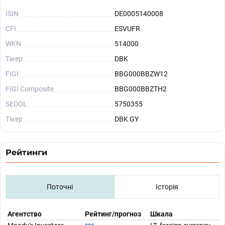
ISIN
DE0005140008
CFI
ESVUFR
WKN
514000
Тікер
DBK
FIGI
BBG000BBZW12
FIGI Composite
BBG000BBZTH2
SEDOL
5750355
Тікер
DBK GY
Рейтинги
Поточні
Історія
Агентство
Рейтинг/прогноз
Шкала