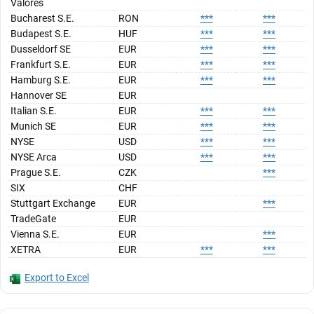
Valores
Bucharest S.E.
RON
***
***
Budapest S.E.
HUF
***
***
Dusseldorf SE
EUR
***
***
Frankfurt S.E.
EUR
***
***
Hamburg S.E.
EUR
***
***
Hannover SE
EUR
Italian S.E.
EUR
***
***
Munich SE
EUR
***
***
NYSE
USD
***
***
NYSE Arca
USD
***
***
Prague S.E.
CZK
***
SIX
CHF
Stuttgart Exchange
EUR
***
TradeGate
EUR
Vienna S.E.
EUR
***
XETRA
EUR
***
***
Export to Excel