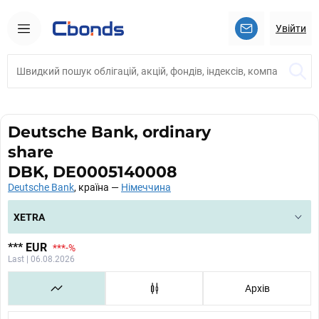
Увійти
Deutsche Bank, ordinary
share
DBK, DE0005140008
Deutsche Bank
, країна —
Німеччина
XETRA
***
EUR
***
-%
Last | 06.08.2026
Архів