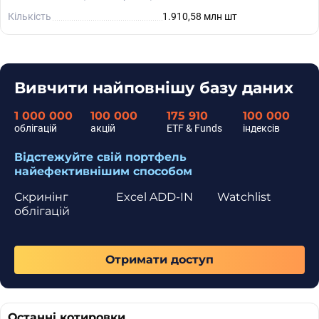
Кількість
1.910,58 млн шт
Вивчити найповнішу базу даних
1 000 000
100 000
175 910
100 000
облігацій
акцій
ETF & Funds
індексів
Відстежуйте свій портфель
найефективнішим способом
Скринінг
Excel ADD-IN
Watchlist
облігацій
Отримати доступ
Останні котировки