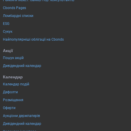
Cbonds Pages
Ломбардні списки
ESG
Сукук
Найпопулярніші облігації на Cbonds
Акції
Пошук акцій
Дивідендний календар
Календар
Календар подій
Дефолти
Розміщення
Оферти
Аукціони держпаперів
Дивідендний календар