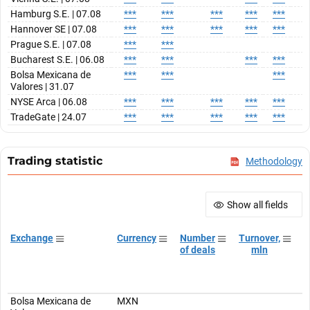
Hamburg S.E. | 07.08
***
***
***
***
***
*
Hannover SE | 07.08
***
***
***
***
***
*
Prague S.E. | 07.08
***
***
Bucharest S.E. | 06.08
***
***
***
***
*
Bolsa Mexicana de
***
***
***
*
Valores | 31.07
NYSE Arca | 06.08
***
***
***
***
***
*
TradeGate | 24.07
***
***
***
***
***
*
Trading statistic
Methodology
Show all fields
Exchange
Currency
Number
Turnover,
T
of deals
mln
Bolsa Mexicana de
MXN