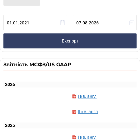
Експорт
Звітність МСФЗ/US GAAP
2026
I кв. англ
II кв. англ
2025
I кв. англ