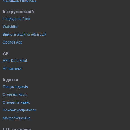
Календар інвестора
Інструментарій
Надбудова Excel
Watchlist
Віджети акцій та облігацій
Cbonds App
API
API і Data Feed
API каталог
Індекси
Пошук індексів
Сторінки країн
Створити індекс
Консенсус-прогнози
Макроекономіка
ETF та фонди