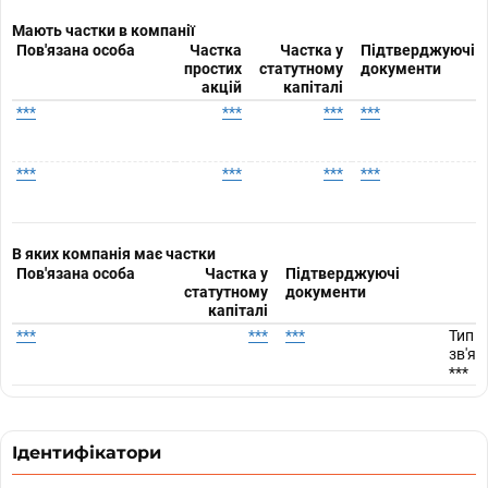
Мають частки в компанії
Пов'язана особа
Частка
Частка у
Підтверджуючі
простих
статутному
документи
акцій
капіталі
***
***
***
***
***
***
***
***
В яких компанія має частки
Пов'язана особа
Частка у
Підтверджуючі
статутному
документи
капіталі
***
***
***
Тип
зв'яз
***
Ідентифікатори