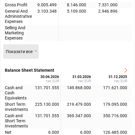
Gross Profit
9.005.499
8.146.000
7.331.000
7
General And
3.103.348
5.109.000
2.946.896
5
Administrative
Expenses
Selling And
Marketing
Expenses
Показати все
Balance Sheet Statement
30.06.2026
31.03.2026
31.12.2025
тис EUR
тис EUR
тис EUR
Cash and
131.701.555
149.868.000
171.621.000
Cash
Equivalents
Short Term
225.130.000
219.479.000
179.095.000
Investments
Cash and
131.701.555
369.347.000
350.716.000
Short Term
Investments
Net
6.000
6.000
126.485.000