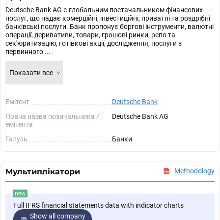
Deutsche Bank AG є глобальним постачальником фінансових
послуг, що надає комерційні, інвестиційні, приватні та роздрібні
банківські послуги. Банк пропонує боргові інструменти, валютні
операції, деривативи, товари, грошові ринки, репо та
сек'юритизацію, готівкові акції, дослідження, послуги з
первинного ...
Показати все
Емітент
Deutsche Bank
Повна назва позичальника /
Deutsche Bank AG
емітента
Галузь
Банки
Мультиплікатори
Methodology
new
Full IFRS financial statements data with indicator charts
Show all company