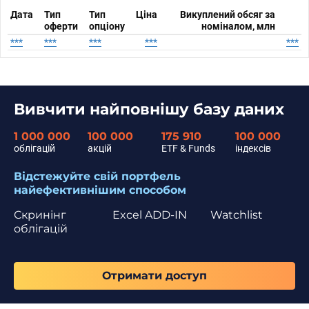
Дата
Тип
Тип
Ціна
Викуплений обсяг за
оферти
опціону
номіналом, млн
***
***
***
***
***
Вивчити найповнішу базу даних
1 000 000
100 000
175 910
100 000
облігацій
акцій
ETF & Funds
індексів
Відстежуйте свій портфель
найефективнішим способом
Скринінг
Excel ADD-IN
Watchlist
облігацій
Отримати доступ