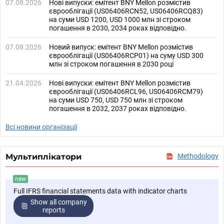
07.08.2026
Нові випуски: емітент BNY Mellon розмістив
єврооблігації (US06406RCN52, US06406RCQ83)
на суми USD 1200, USD 1000 млн зі строком
погашення в 2030, 2034 роках відповідно.
07.08.2026
Новий випуск: емітент BNY Mellon розмістив
єврооблігації (US06406RCP01) на суму USD 300
млн зі строком погашення в 2030 році
21.04.2026
Нові випуски: емітент BNY Mellon розмістив
єврооблігації (US06406RCL96, US06406RCM79)
на суми USD 750, USD 750 млн зі строком
погашення в 2032, 2037 роках відповідно.
Всі новини організації
Мультиплікатори
Methodology
new
Full IFRS financial statements data with indicator charts
Show all company
reports