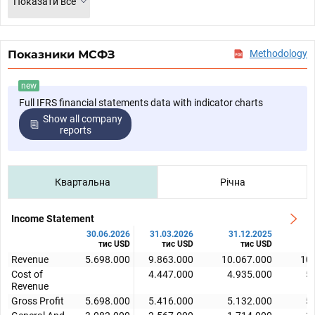
Показати все
Показники МСФЗ
Methodology
new
Full IFRS financial statements data with indicator charts
Show all company
reports
Квартальна
Річна
Income Statement
30.06.2026
31.03.2026
31.12.2025
3
тис USD
тис USD
тис USD
Revenue
5.698.000
9.863.000
10.067.000
10
Cost of
4.447.000
4.935.000
5
Revenue
Gross Profit
5.698.000
5.416.000
5.132.000
5