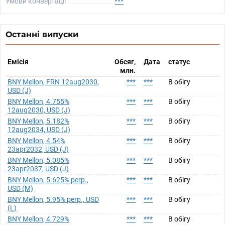
Умови конвертації
***
Останні випуски
Емісія
Обсяг,
Дата
статус
млн.
BNY Mellon, FRN 12aug2030,
***
***
В обігу
USD (J)
BNY Mellon, 4.755%
***
***
В обігу
12aug2030, USD (J)
BNY Mellon, 5.182%
***
***
В обігу
12aug2034, USD (J)
BNY Mellon, 4.54%
***
***
В обігу
23apr2032, USD (J)
BNY Mellon, 5.085%
***
***
В обігу
23apr2037, USD (J)
BNY Mellon, 5.625% perp.,
***
***
В обігу
USD (M)
BNY Mellon, 5.95% perp., USD
***
***
В обігу
(L)
BNY Mellon, 4.729%
***
***
В обігу