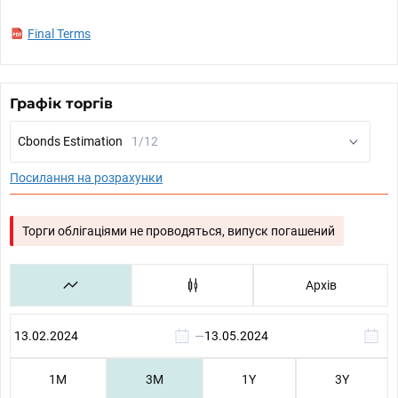
Final Terms
Графік торгів
Cbonds Estimation
1/12
Посилання на розрахунки
Торги облігаціями не проводяться, випуск погашений
Архів
—
1М
3М
1Y
3Y