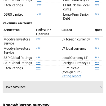
Fitch Ratings
***
LT Int. Scale (local
***
curr.)
DBRS Limited
***
Long-Term Senior
***
Debt
Рейтинги емітента
Агентство
Рейтинг /
Шкала
Дата
Прогноз
Moody's Investors
***
LT- foreign currency
***
Service
Moody's Investors
***
LT- local currency
***
Service
S&P Global Ratings
***
Local Currency LT
***
S&P Global Ratings
***
Foreign Currency LT
***
Fitch Ratings
***
LT Int. Scale
***
(foreign curr.)
Rating report
Показати все
Класифікатор випуску