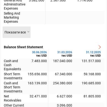
General And
3.082.000
2.567.000
1.714.000
1
Administrative
Expenses
Selling And
Marketing
Expenses
Показати все
Balance Sheet Statement
30.06.2026
31.03.2026
31.12.2025
тис USD
тис USD
тис USD
Cash and
7.483.000
187.040.000
131.517.000
Cash
Equivalents
Short Term
155.656.000
67.340.000
59.168.000
Investments
Cash and
163.139.000
254.380.000
190.685.000
Short Term
Investments
Net
32.471.000
6.627.000
81.805.000
Receivables
Other Current
3.096.000