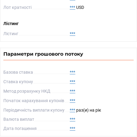
Лот кратності
***
USD
Лістинг
Лістинг
***
Параметри грошового потоку
Базова ставка
***
Ставка купону
***
Метод розрахунку НКД
***
Початок нарахування купонів
***
Періодичність виплати купону
***
раз(и) на рік
Валюта виплат
***
Дата погашення
***