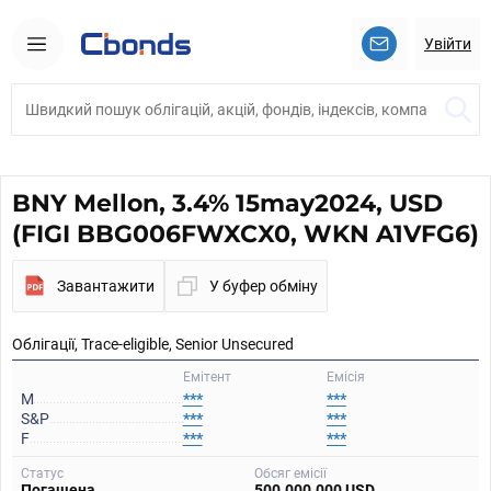
Увійти
BNY Mellon, 3.4% 15may2024, USD
(FIGI BBG006FWXCX0, WKN A1VFG6)
Завантажити
У буфер обміну
Облігації, Trace-eligible, Senior Unsecured
Емітент
Емісія
M
***
***
S&P
***
***
F
***
***
Статус
Обсяг емісії
Погашена
500.000.000 USD