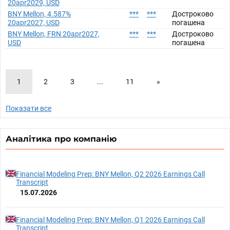
20apr2029, USD
BNY Mellon, 4.587%
***
***
Достроково
20apr2027, USD
погашена
BNY Mellon, FRN 20apr2027,
***
***
Достроково
USD
погашена
1
2
3
...
11
»
Показати все
Аналітика про компанію
Financial Modeling Prep: BNY Mellon, Q2 2026 Earnings Call
Transcript
15.07.2026
Financial Modeling Prep: BNY Mellon, Q1 2026 Earnings Call
Transcript