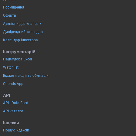
Розміщення
Оферти
Аукціони держпаперів
Дивідендний календар
Календар інвестора
Інструментарій
Надбудова Excel
Watchlist
Віджети акцій та облігацій
Cbonds App
API
API і Data Feed
API каталог
Індекси
Пошук індексів