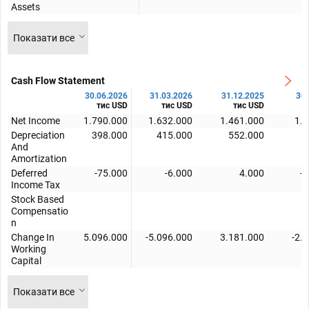
Assets
Показати все
Cash Flow Statement
30.06.2026
31.03.2026
31.12.2025
30.
тис USD
тис USD
тис USD
Net Income
1.790.000
1.632.000
1.461.000
1.
Depreciation
398.000
415.000
552.000
4
And
Amortization
Deferred
-75.000
-6.000
4.000
-
Income Tax
Stock Based
Compensatio
n
Change In
5.096.000
-5.096.000
3.181.000
-2.
Working
Capital
Показати все