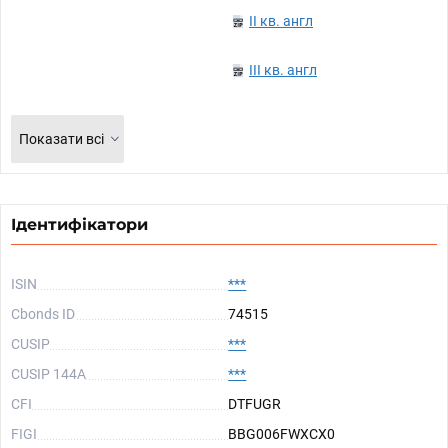
II кв. англ
III кв. англ
Показати всі
Ідентифікатори
ISIN
***
Cbonds ID
74515
CUSIP
***
CUSIP 144A
***
CFI
DTFUGR
FIGI
BBG006FWXCX0