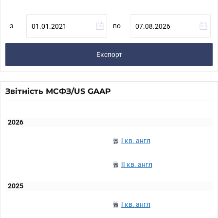
з
по
Експорт
Звітність МСФЗ/US GAAP
2026
I кв. англ
II кв. англ
2025
I кв. англ