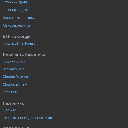
Сторінки країн
Створити індекс
Консенсус-прогнози
Макроекономіка
ETF та фонди
Пошук ETF & Фондів
Новини та Аналітика
Новини ринку
Research Hub
Cbonds Research
Cbonds для ЗМІ
Глосарій
Підтримка
Про нас
Безпека проведення платежів