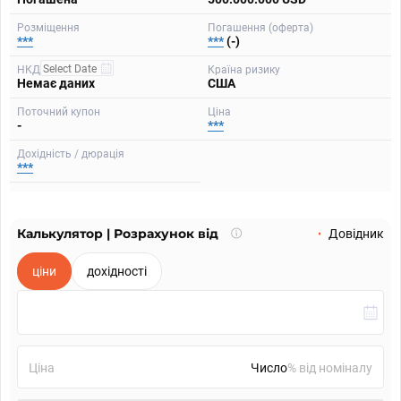
Розміщення
Погашення (оферта)
***
***
(-)
НКД
Країна ризику
Немає даних
США
Поточний купон
Ціна
-
***
Дохідність / дюрація
***
Калькулятор | Розрахунок від
Що
Довідник
таке
калькулятор?
ціни
дохідності
Ціна
% від номіналу