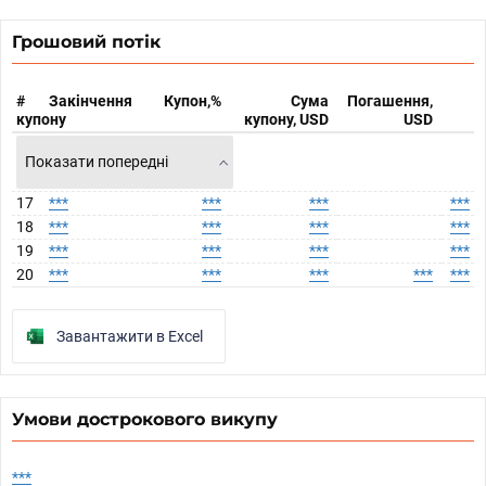
Грошовий потік
#
Закінчення
Купон,%
Сума
Погашення,
купону
купону, USD
USD
Показати попередні
17
***
***
***
***
18
***
***
***
***
19
***
***
***
***
20
***
***
***
***
***
Завантажити в Excel
Умови дострокового викупу
***