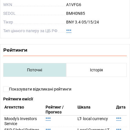
WKN
A1VFG6
SEDOL
BMH0N85
Тікер
BNY 3.4 05/15/24
Тип цінного паперу за ЦБ РФ
***
Рейтинги
Поточні
Історія
Показувати відкликані рейтинги
Рейтинги емісії
Агентство
Рейтинг /
Шкала
Дата
Прогноз
Moody's Investors
***
LT- local currency
***
Service
S&P Global Ratings
***
Local Currency LT
***