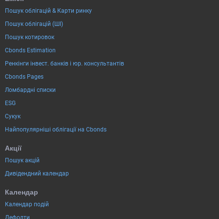
Пошук облігацій & Карти ринку
Пошук облігацій (ШІ)
Пошук котировок
Cbonds Estimation
Ренкінги інвест. банків і юр. консультантів
Cbonds Pages
Ломбардні списки
ESG
Сукук
Найпопулярніші облігації на Cbonds
Акції
Пошук акцій
Дивідендний календар
Календар
Календар подій
Дефолти