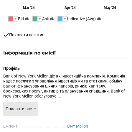
Mar '24
Apr '24
May '24
Bid
Ask
Indicative (Avg)
Показати логотип
Інформація по емісії
Профіль
Bank of New York Mellon діє як інвестиційна компанія. Компанія
надає послуги з управління інвестиціями та статками, обміну
валют, фінансування цінних паперів, ринків капіталу,
брокерських послуг, активів та планування спадщини. Bank of
New York Mellon обслуговує ...
Показати все
Емітент
BNY Mellon