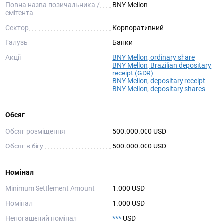
Повна назва позичальника /
BNY Mellon
емітента
Сектор
Корпоративний
Галузь
Банки
Акції
BNY Mellon, ordinary share
BNY Mellon, Brazilian depositary
receipt (GDR)
BNY Mellon, depositary receipt
BNY Mellon, depositary shares
Обсяг
Обсяг розміщення
500.000.000 USD
Обсяг в бігу
500.000.000 USD
Номінал
Minimum Settlement Amount
1.000 USD
Номінал
1.000 USD
Непогашений номінал
***
USD