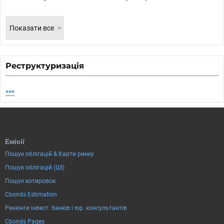
Показати все
Реструктуризація
***
Емісії
Пошук облігацій & Карти ринку
Пошук облігацій (ШІ)
Пошук котировок
Cbonds Estimation
Ренкінги інвест. банків і юр. консультантів
Cbonds Pages