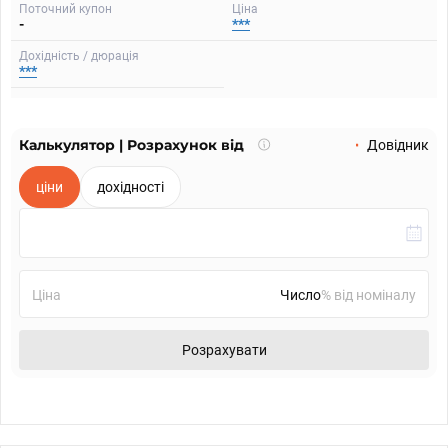
Поточний купон
Ціна
-
***
Дохідність / дюрація
***
Калькулятор | Розрахунок від
Що
Довідник
таке
калькулятор?
ціни
дохідності
Ціна
% від номіналу
Розрахувати