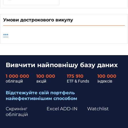
Умови дострокового викупу
***
Вивчити найповнішу базу даних
1 000 000
100 000
175 910
100 000
облігацій
акцій
ETF & Funds
індексів
Відстежуйте свій портфель
найефективнішим способом
Скринінг
Excel ADD-IN
Watchlist
облігацій