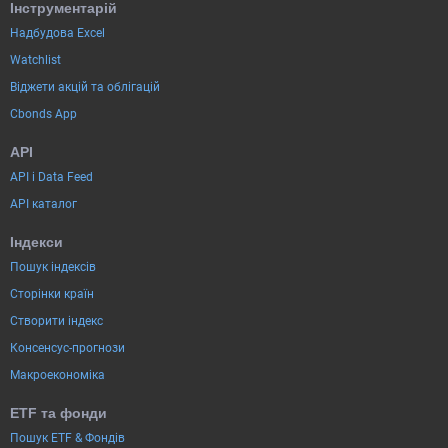
Інструментарій
Надбудова Excel
Watchlist
Віджети акцій та облігацій
Cbonds App
API
API і Data Feed
API каталог
Індекси
Пошук індексів
Сторінки країн
Створити індекс
Консенсус-прогнози
Макроекономіка
ETF та фонди
Пошук ETF & Фондів