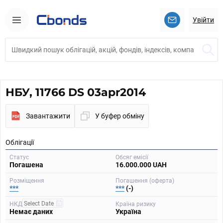
Увійти
НБУ, 11766 DS 03apr2014
Завантажити
У буфер обміну
Облігації
Статус
Обсяг емісії
Погашена
16.000.000 UAH
Розміщення
Погашення (оферта)
***
***
(-)
НКД
Країна ризику
Немає даних
Україна