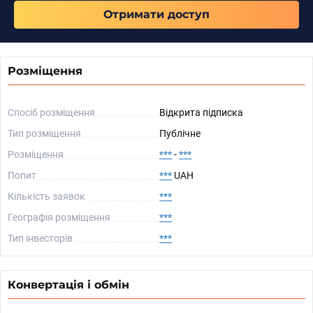
Отримати доступ
Розміщення
Спосіб розміщення
Відкрита підписка
Тип розміщення
Публічне
Розміщення
***
-
***
Попит
***
UAH
Кількість заявок
***
Географія розміщення
***
Тип інвесторів
***
Конвертація і обмін