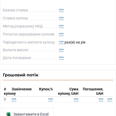
Базова ставка
***
Ставка купону
***
Метод розрахунку НКД
***
Початок нарахування купонів
***
Періодичність виплати купону
***
раз(и) на рік
Валюта виплат
***
Дата погашення
***
Грошовий потік
#
Закінчення
Купон,%
Сума
Погашення,
купону
купону, UAH
UAH
1
***
***
***
***
***
Завантажити в Excel