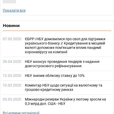
Показати все
Новини
07.05.2020
ЄБРР і НБУ домовилися про своп для підтримки
українського бізнесу // Кредитування в місцевій
валюті допоможе пом’якшити вплив пандемії
коронавірусу на компанії
28.04.2020
НБУ анонсує проведення тендерів з надання
довгострокового рефінансування
12.03.2020
НБУ знизив облікову ставку до 10%
10.03.2020
Коментар НБУ щодо ситуації на валютному та
грошово-кредитному ринках
05.03.2020
Міжнародні резерви України у лютому зросли на
0,3 млрд дол. США - НБУ
Всі новини організації