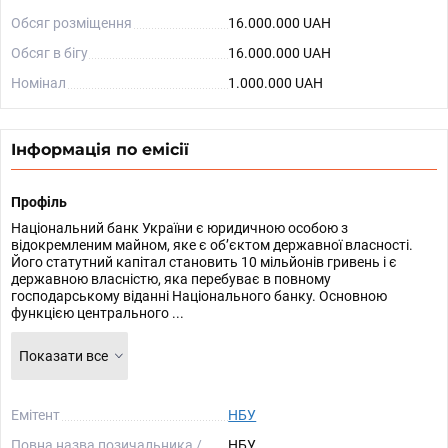
Обсяг розміщення
16.000.000 UAH
Обсяг в бігу
16.000.000 UAH
Номінал
1.000.000 UAH
Інформація по емісії
Профіль
Національний банк України є юридичною особою з
відокремленим майном, яке є об’єктом державної власності.
Його статутний капітал становить 10 мільйонів гривень і є
державною власністю, яка перебуває в повному
господарському віданні Національного банку. Основною
функцією центрального ...
Показати все
Емітент
НБУ
Повна назва позичальника /
НБУ