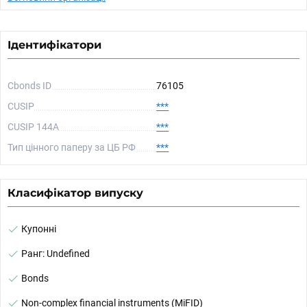
Ідентифікатори
Cbonds ID
76105
CUSIP
***
CUSIP 144A
***
Тип цінного паперу за ЦБ РФ
***
Класифікатор випуску
Купонні
Ранг: Undefined
Bonds
Non-complex financial instruments (MiFID)