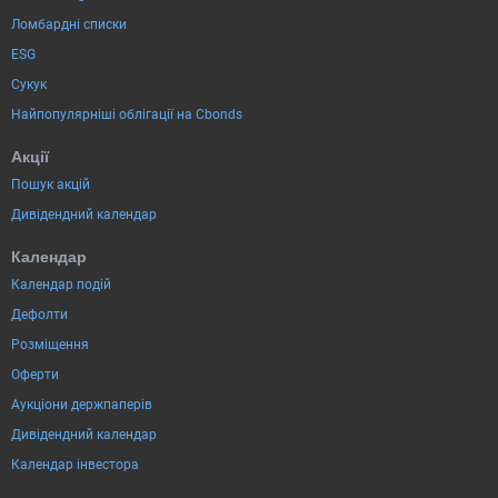
Ломбардні списки
ESG
Сукук
Найпопулярніші облігації на Cbonds
Акції
Пошук акцій
Дивідендний календар
Календар
Календар подій
Дефолти
Розміщення
Оферти
Аукціони держпаперів
Дивідендний календар
Календар інвестора