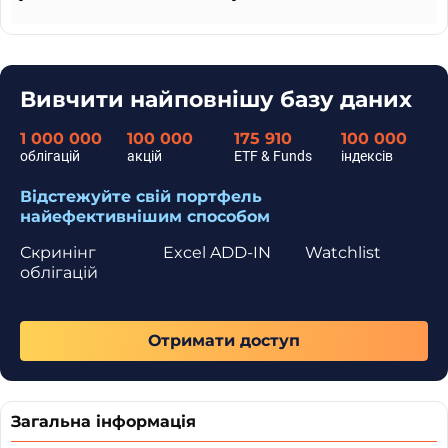
-
-
Вивчити найповнішу базу даних
1 000 000
100 000
175 910
100 000
облігацій
акцій
ETF & Funds
індексів
Відстежуйте свій портфель
найефективнішим способом
Скринінг
Excel ADD-IN
Watchlist
облігацій
Отримати доступ
Загальна інформація