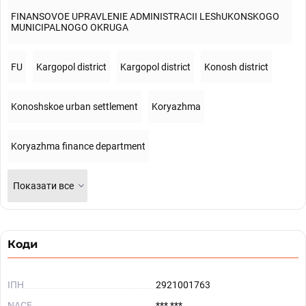
FINANSOVOE UPRAVLENIE ADMINISTRACII LEShUKONSKOGO
MUNICIPALNOGO OKRUGA
FU
Kargopol district
Kargopol district
Konosh district
Konoshskoe urban settlement
Koryazhma
Koryazhma finance department
Показати все
Коди
ІПН
2921001763
NACE
*** ***