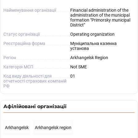
Найменування організації
Financial administration of the
administration of the municipal
formation "Primorsky municipal
District"
Статус організації
Operating organization
Реєстраційна форма
Муніципальна казенна
установа
Регіон
Arkhangelsk Region
Категорія МСП
Not SME
Код виду діяльності для
01
отчетності страхових компаній
РФ
Афілійовані організації
Arkhangelsk
Arkhangelsk region