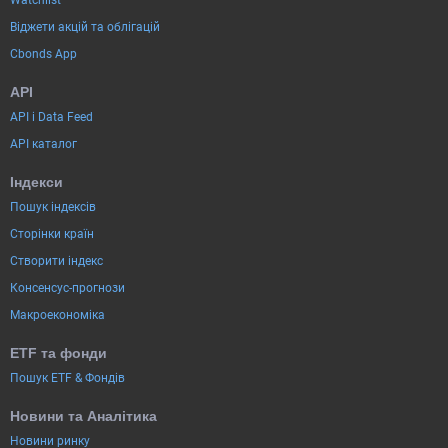
Watchlist
Віджети акцій та облігацій
Cbonds App
API
API і Data Feed
API каталог
Індекси
Пошук індексів
Сторінки країн
Створити індекс
Консенсус-прогнози
Макроекономіка
ETF та фонди
Пошук ETF & Фондів
Новини та Аналітика
Новини ринку