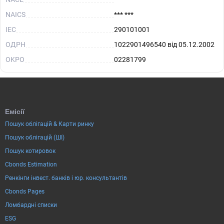
NAICS
*** ***
IEC
290101001
ОДРН
1022901496540 від 05.12.2002
OKPO
02281799
Емісії
Пошук облігацій & Карти ринку
Пошук облігацій (ШІ)
Пошук котировок
Cbonds Estimation
Ренкінги інвест. банків і юр. консультантів
Cbonds Pages
Ломбардні списки
ESG