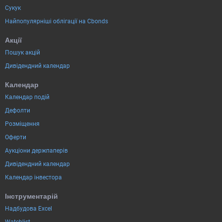
Сукук
Найпопулярніші облігації на Cbonds
Акції
Пошук акцій
Дивідендний календар
Календар
Календар подій
Дефолти
Розміщення
Оферти
Аукціони держпаперів
Дивідендний календар
Календар інвестора
Інструментарій
Надбудова Excel