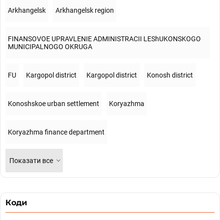
Arkhangelsk
Arkhangelsk region
FINANSOVOE UPRAVLENIE ADMINISTRACII LEShUKONSKOGO
MUNICIPALNOGO OKRUGA
FU
Kargopol district
Kargopol district
Konosh district
Konoshskoe urban settlement
Koryazhma
Koryazhma finance department
Показати все
Коди