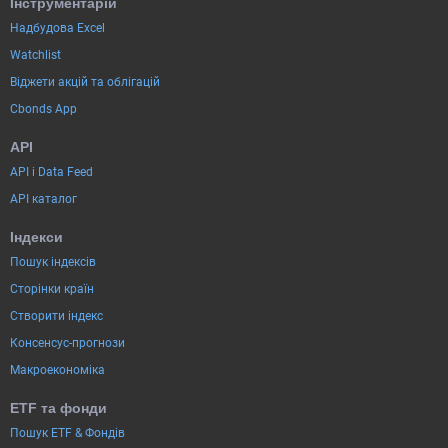
Інструментарій
Надбудова Excel
Watchlist
Віджети акцій та облігацій
Cbonds App
API
API і Data Feed
API каталог
Індекси
Пошук індексів
Сторінки країн
Створити індекс
Консенсус-прогнози
Макроекономіка
ETF та фонди
Пошук ETF & Фондів