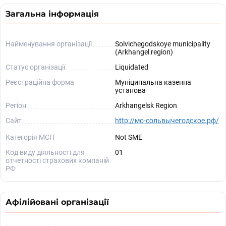
Загальна інформація
Найменування організації
Solvichegodskoye municipality
(Arkhangel region)
Статус організації
Liquidated
Реєстраційна форма
Муніципальна казенна
установа
Регіон
Arkhangelsk Region
Сайт
http://мо-сольвычегодское.рф/
Категорія МСП
Not SME
Код виду діяльності для
01
отчетності страхових компаній
РФ
Афілійовані організації