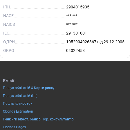
ІПН
2904015935
NACE
*** ***
NAICS
*** ***
IEC
291301001
ОДРН
1052904026867 від 29.12.2005
OKPO
04022458
Емісії
Пошук облігацій & Карти ринку
Пошук облігацій (ШІ)
Пошук котировок
Cbonds Estimation
Ренкінги інвест. банків і юр. консультантів
Cbonds Pages