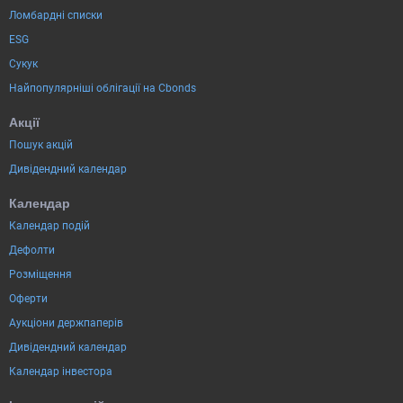
Ломбардні списки
ESG
Сукук
Найпопулярніші облігації на Cbonds
Акції
Пошук акцій
Дивідендний календар
Календар
Календар подій
Дефолти
Розміщення
Оферти
Аукціони держпаперів
Дивідендний календар
Календар інвестора