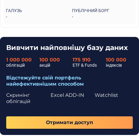
ГАЛУЗЬ
ПУБЛІЧНИЙ БОРГ
-
-
Вивчити найповнішу базу даних
1 000 000
100 000
175 910
100 000
облігацій
акцій
ETF & Funds
індексів
Відстежуйте свій портфель
найефективнішим способом
Скринінг
Excel ADD-IN
Watchlist
облігацій
Отримати доступ