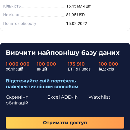
Кількість
15,45 млн шт
Номінал
81,95 USD
Початок обороту
15.02.2022
Вивчити найповнішу базу даних
1 000 000
100 000
175 910
100 000
облігацій
акцій
ETF & Funds
індексів
Відстежуйте свій портфель
найефективнішим способом
Скринінг
Excel ADD-IN
Watchlist
облігацій
Отримати доступ