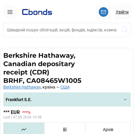
Увійти
Berkshire Hathaway,
Canadian depositary
receipt (CDR)
BRHF, CA08465W1005
Berkshire Hathaway
, країна —
США
Frankfurt S.E.
***
EUR
***
%
Last | 07.08.2026 16:58
Архів