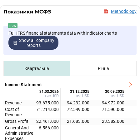
Показники МСФЗ
Methodology
new
Full IFRS financial statements data with indicator charts
Show all company
reports
Квартальна
Річна
Income Statement
31.03.2026
31.12.2025
30.09.2025
тис USD
тис USD
тис USD
Revenue
93.675.000
94.232.000
94.972.000
9
Cost of
71.214.000
72.549.000
71.590.000
7
Revenue
Gross Profit
22.461.000
21.683.000
23.382.000
2
General And
6.556.000
Administrative
Expenses