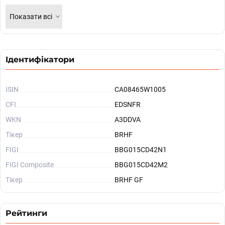
Показати всі
Ідентифікатори
ISIN
CA08465W1005
CFI
EDSNFR
WKN
A3DDVA
Тікер
BRHF
FIGI
BBG015CD42N1
FIGI Composite
BBG015CD42M2
Тікер
BRHF GF
Рейтинги