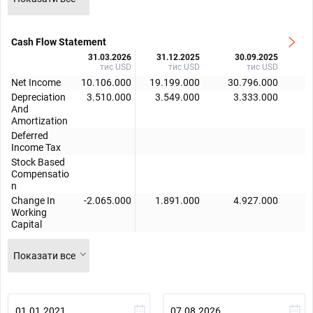
Cash Flow Statement
31.03.2026
31.12.2025
30.09.2025
тис USD
тис USD
тис USD
Net Income
10.106.000
19.199.000
30.796.000
1
Depreciation
3.510.000
3.549.000
3.333.000
And
Amortization
Deferred
Income Tax
Stock Based
Compensatio
n
Change In
-2.065.000
1.891.000
4.927.000
Working
Capital
Показати все