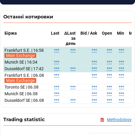
Останні котировки
Біржа
Last
ΔLast
Bid / Ask
Open
Min
Ma
за
день
Frankfurt S.E. | 16:58
***
***
***
***
***
*
Main Exchange
Munich SE | 16:34
***
***
***
***
*
Dusseldorf SE | 17:42
***
***
***
***
***
*
Frankfurt S.E. | 06.08
***
***
***
***
*
Main Exchange
Toronto SE | 06.08
***
***
***
***
***
*
Munich SE | 06.08
***
***
***
***
*
Dusseldorf SE | 06.08
***
***
***
***
***
*
Trading statistic
Methodology