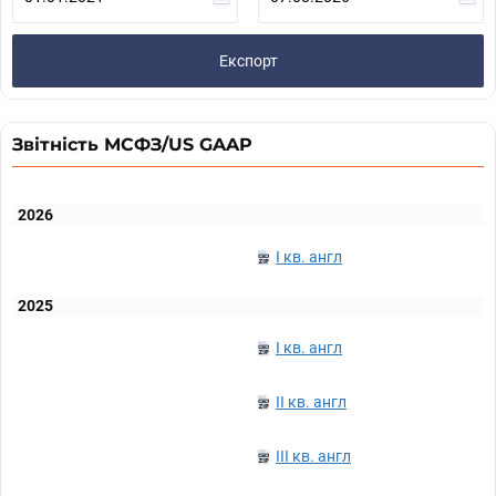
Експорт
Звітність МСФЗ/US GAAP
2026
I кв. англ
2025
I кв. англ
II кв. англ
III кв. англ