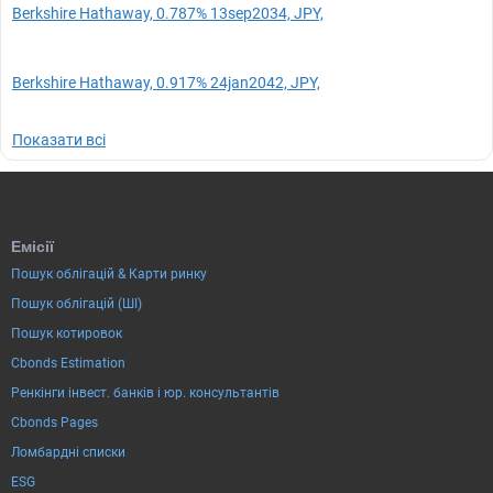
Berkshire Hathaway, 0.787% 13sep2034, JPY,
Berkshire Hathaway, 0.917% 24jan2042, JPY,
Показати всі
Емісії
Пошук облігацій & Карти ринку
Пошук облігацій (ШІ)
Пошук котировок
Cbonds Estimation
Ренкінги інвест. банків і юр. консультантів
Cbonds Pages
Ломбардні списки
ESG