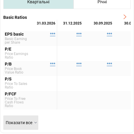
Квартальні
Річні
Basic Ratios
31.03.2026
31.12.2025
30.09.2025
30.06
EPS basic
***
***
***
Basic Earning
per Share
P/E
Price Earnings
Ratio
P/B
***
***
***
Price Book
Value Ratio
P/S
Price To Sales
Ratio
P/FCF
Price To Free
Cash Flows
Ratio
Показати все