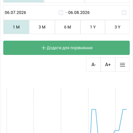
—
1 M
3 M
6 M
1 Y
3 Y
Додати для порівняння
A-
A+