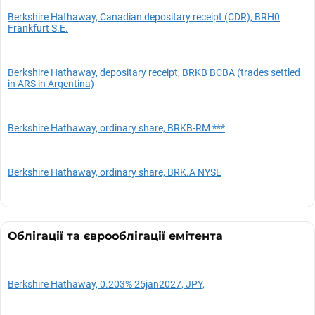
Berkshire Hathaway, Canadian depositary receipt (CDR), BRH0
Frankfurt S.E.
Berkshire Hathaway, depositary receipt, BRKB BCBA (trades settled
in ARS in Argentina)
Berkshire Hathaway, ordinary share, BRKB-RM ***
Berkshire Hathaway, ordinary share, BRK.A NYSE
Облігації та єврооблігації емітента
Berkshire Hathaway, 0.203% 25jan2027, JPY,