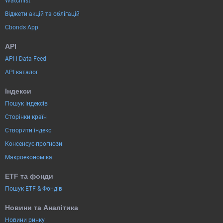
Watchlist
Віджети акцій та облігацій
Cbonds App
API
API і Data Feed
API каталог
Індекси
Пошук індексів
Сторінки країн
Створити індекс
Консенсус-прогнози
Макроекономіка
ETF та фонди
Пошук ETF & Фондів
Новини та Аналітика
Новини ринку