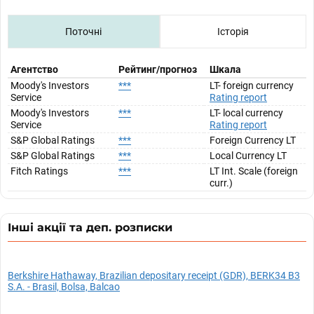
Поточні
Історія
Агентство
Рейтинг/прогноз
Шкала
Moody's Investors
***
LT- foreign currency
Service
Rating report
Moody's Investors
***
LT- local currency
Service
Rating report
S&P Global Ratings
***
Foreign Currency LT
S&P Global Ratings
***
Local Currency LT
Fitch Ratings
***
LT Int. Scale (foreign
curr.)
Інші акції та деп. розписки
Berkshire Hathaway, Brazilian depositary receipt (GDR), BERK34 B3
S.A. - Brasil, Bolsa, Balcao