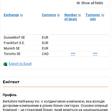
Show all fields
Exchange
Currency
Number
Turnover,
T
of deals
mln
Dusseldorf SE
EUR
Frankfurt S.E.
EUR
Munich SE
EUR
Toronto SE
CAD
***
***
Export to Excel
Емітент
Профіль
Berkshire Hathaway Inc. є холдинговою компанією, яка володіє
дочірніми компаніями в різних бізнес-секторах. Основні операції
Компанії – це страховий бізнес, який ведеться на національному