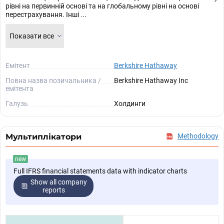
рівні на первинній основі та на глобальному рівні на основі
перестрахування. Інші ...
Показати все
Емітент
Berkshire Hathaway
Повна назва позичальника /
Berkshire Hathaway Inc
емітента
Галузь
Холдинги
Мультиплікатори
Methodology
new
Full IFRS financial statements data with indicator charts
Show all company
reports