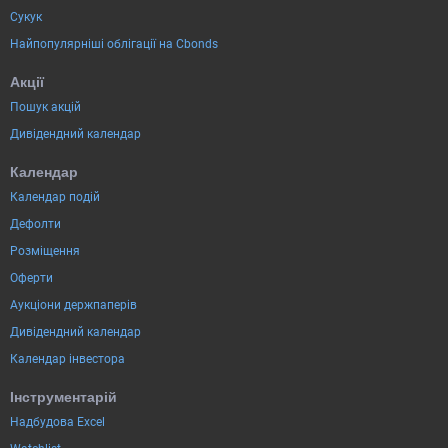
Сукук
Найпопулярніші облігації на Cbonds
Акції
Пошук акцій
Дивідендний календар
Календар
Календар подій
Дефолти
Розміщення
Оферти
Аукціони держпаперів
Дивідендний календар
Календар інвестора
Інструментарій
Надбудова Excel