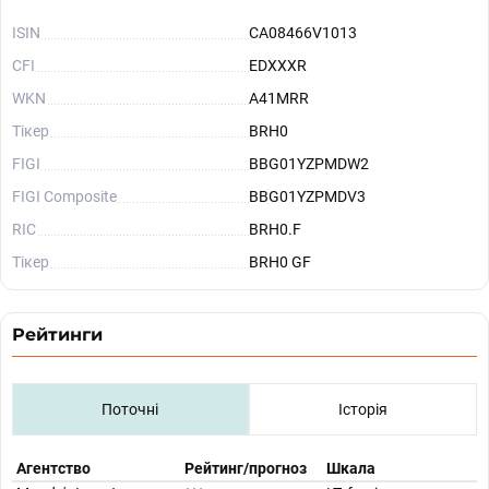
ISIN
CA08466V1013
CFI
EDXXXR
WKN
A41MRR
Тікер
BRH0
FIGI
BBG01YZPMDW2
FIGI Composite
BBG01YZPMDV3
RIC
BRH0.F
Тікер
BRH0 GF
Рейтинги
Поточні
Історія
Агентство
Рейтинг/прогноз
Шкала