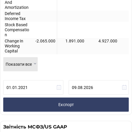
And
Amortization
Deferred
Income Tax
Stock Based
Compensatio
n
Change In
-2.065.000
1.891.000
4.927.000
Working
Capital
Показати все
Експорт
Звітність МСФЗ/US GAAP