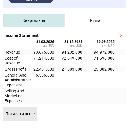
Квартальна
Річна
Income Statement
31.03.2026
31.12.2025
30.09.2025
тис USD
тис USD
тис USD
Revenue
93.675.000
94.232.000
94.972.000
9
Cost of
71.214.000
72.549.000
71.590.000
7
Revenue
Gross Profit
22.461.000
21.683.000
23.382.000
2
General And
6.556.000
Administrative
Expenses
Selling And
Marketing
Expenses
Показати все