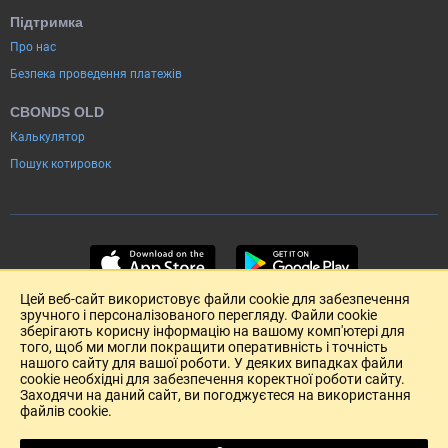
Підтримка
Про нас
Безпека проведення платежів
CBONDS OLD
Калькулятор
Пошук котировок
Цей веб-сайт використовує файли cookie для забезпечення
зручного і персоналізованого перегляду. Файли cookie
зберігають корисну інформацію на вашому комп'ютері для
того, щоб ми могли покращити оперативність і точність
нашого сайту для вашої роботи. У деяких випадках файли
cookie необхідні для забезпечення коректної роботи сайту.
Заходячи на даний сайт, ви погоджуєтеся на використання
файлів cookie.
Розміщення реклами
Зворотній зв'язок
Угода Користувача (pdf)