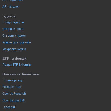
API каталог
Індекси
Пошук індексів
Сторінки країн
Створити індекс
Консенсус-прогнози
Макроекономіка
ETF та фонди
Пошук ETF & Фондів
Новини та Аналітика
Новини ринку
Research Hub
Cbonds Research
Cbonds для ЗМІ
Глосарій