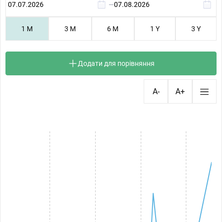
—
1 M
3 M
6 M
1 Y
3 Y
Додати для порівняння
A-
A+