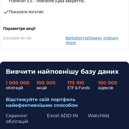
Frankfurt S.E. - Indicative (Ціна закриття)
Показати логотип
Параметри акції
Базовий актив
Berkshire Hathaway, ordinary
share
Вивчити найповнішу базу даних
1 000 000
100 000
175 910
100 000
облігацій
акцій
ETF & Funds
індексів
Відстежуйте свій портфель
найефективнішим способом
Скринінг
Excel ADD-IN
Watchlist
облігацій