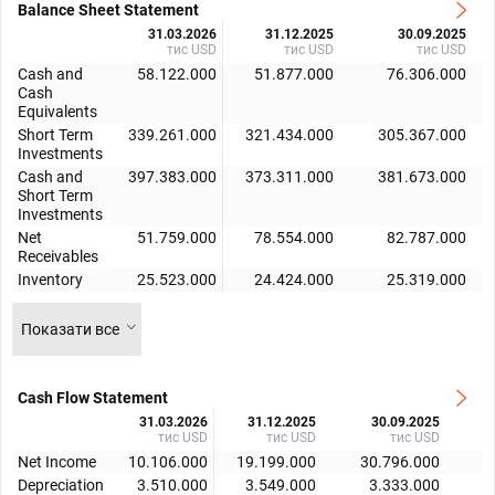
Balance Sheet Statement
31.03.2026
31.12.2025
30.09.2025
тис USD
тис USD
тис USD
Cash and
58.122.000
51.877.000
76.306.000
Cash
Equivalents
Short Term
339.261.000
321.434.000
305.367.000
Investments
Cash and
397.383.000
373.311.000
381.673.000
Short Term
Investments
Net
51.759.000
78.554.000
82.787.000
Receivables
Inventory
25.523.000
24.424.000
25.319.000
Показати все
Cash Flow Statement
31.03.2026
31.12.2025
30.09.2025
тис USD
тис USD
тис USD
Net Income
10.106.000
19.199.000
30.796.000
1
Depreciation
3.510.000
3.549.000
3.333.000