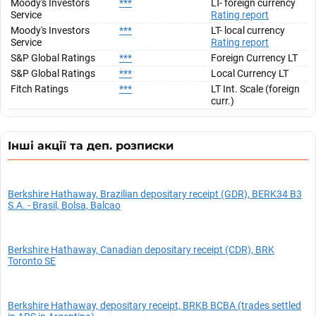
Moody's Investors
***
LT- foreign currency
Service
Rating report
Moody's Investors
***
LT- local currency
Service
Rating report
S&P Global Ratings
***
Foreign Currency LT
S&P Global Ratings
***
Local Currency LT
Fitch Ratings
***
LT Int. Scale (foreign
curr.)
Інші акції та деп. розписки
Berkshire Hathaway, Brazilian depositary receipt (GDR), BERK34 B3
S.A. - Brasil, Bolsa, Balcao
Berkshire Hathaway, Canadian depositary receipt (CDR), BRK
Toronto SE
Berkshire Hathaway, depositary receipt, BRKB BCBA (trades settled