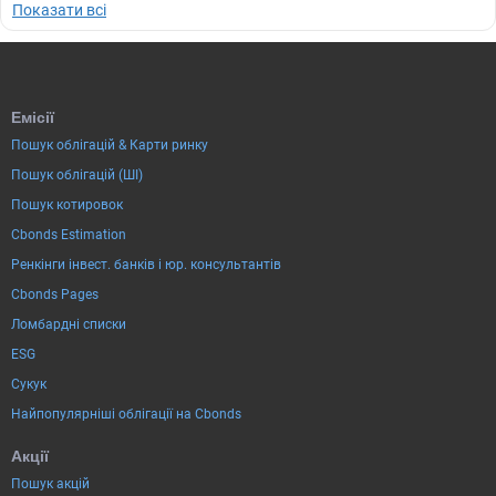
Показати всі
Емісії
Пошук облігацій & Карти ринку
Пошук облігацій (ШІ)
Пошук котировок
Cbonds Estimation
Ренкінги інвест. банків і юр. консультантів
Cbonds Pages
Ломбардні списки
ESG
Сукук
Найпопулярніші облігації на Cbonds
Акції
Пошук акцій