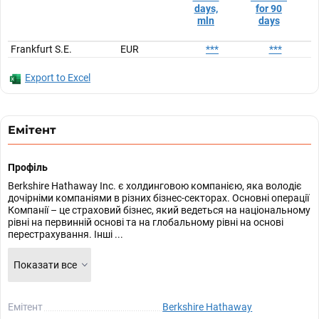
days,
for 90
mln
days
Frankfurt S.E.
EUR
***
***
Export to Excel
Емітент
Профіль
Berkshire Hathaway Inc. є холдинговою компанією, яка володіє
дочірніми компаніями в різних бізнес-секторах. Основні операції
Компанії – це страховий бізнес, який ведеться на національному
рівні на первинній основі та на глобальному рівні на основі
перестрахування. Інші ...
Показати все
Емітент
Berkshire Hathaway