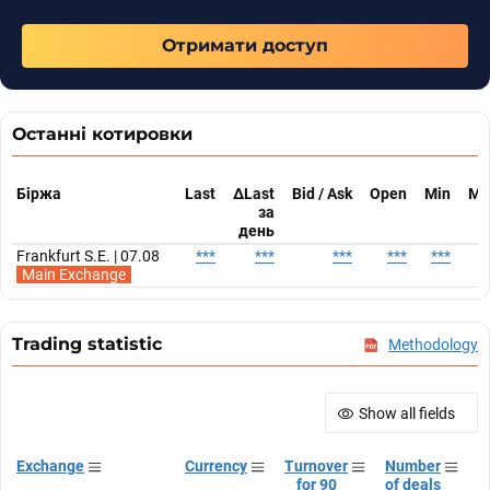
Отримати доступ
Останні котировки
Біржа
Last
ΔLast
Bid / Ask
Open
Min
Ma
за
день
Frankfurt S.E. | 07.08
***
***
***
***
***
*
Main Exchange
Trading statistic
Methodology
Show all fields
Exchange
Currency
Turnover
Number
A
for 90
of deals
t