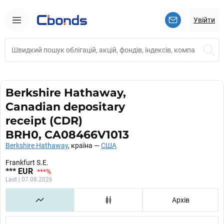
Увійти
Berkshire Hathaway,
Canadian depositary
receipt (CDR)
BRH0, CA08466V1013
Berkshire Hathaway
, країна —
США
Frankfurt S.E.
***
EUR
***
%
Last | 07.08.2026
Архів