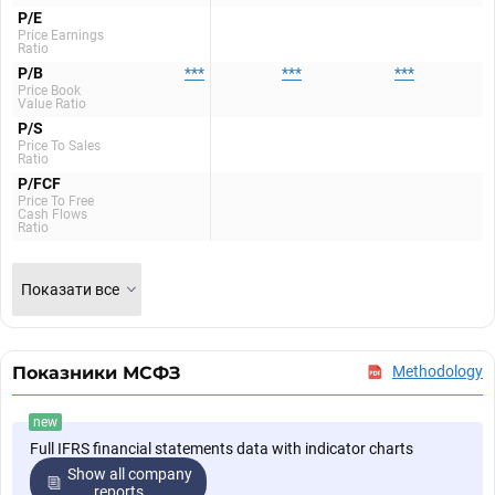
P/E
Price Earnings
Ratio
P/B
***
***
***
Price Book
Value Ratio
P/S
Price To Sales
Ratio
P/FCF
Price To Free
Cash Flows
Ratio
Показати все
Показники МСФЗ
Methodology
new
Full IFRS financial statements data with indicator charts
Show all company
reports