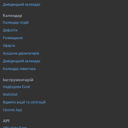
Дивідендний календар
Календар
Календар подій
Дефолти
Розміщення
Оферти
Аукціони держпаперів
Дивідендний календар
Календар інвестора
Інструментарій
Надбудова Excel
Watchlist
Віджети акцій та облігацій
Cbonds App
API
API і Data Feed