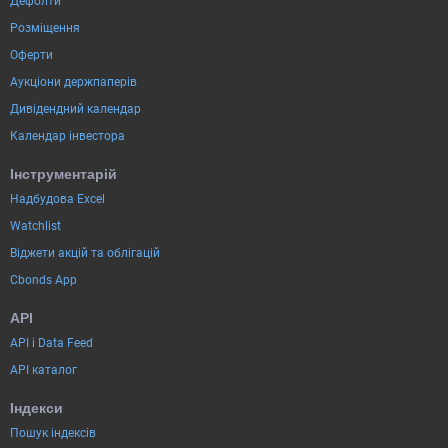
Дефолти
Розміщення
Оферти
Аукціони держпаперів
Дивідендний календар
Календар інвестора
Інструментарій
Надбудова Excel
Watchlist
Віджети акцій та облігацій
Cbonds App
API
API і Data Feed
API каталог
Індекси
Пошук індексів