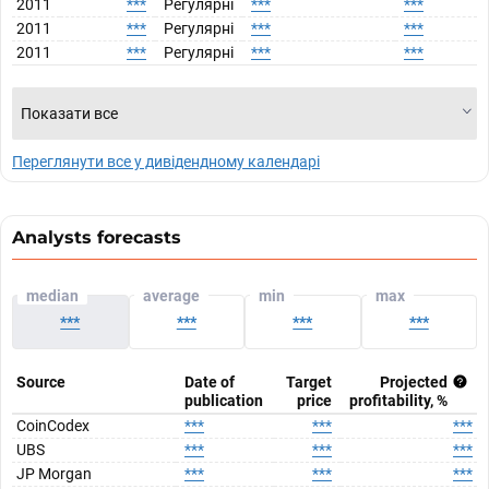
2011
***
Регулярні
***
***
2011
***
Регулярні
***
***
2011
***
Регулярні
***
***
Показати все
Переглянути все у дивідендному календарі
Analysts forecasts
median
average
min
max
***
***
***
***
Source
Date of
Target
Projected
publication
price
profitability, %
CoinCodex
***
***
***
UBS
***
***
***
JP Morgan
***
***
***