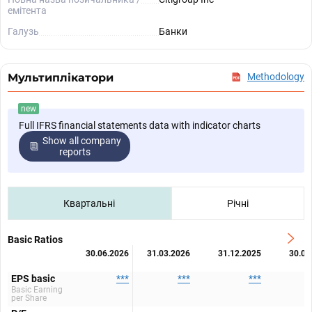
емітента
Галузь
Банки
Мультиплікатори
Methodology
new
Full IFRS financial statements data with indicator charts
Show all company
reports
Квартальні
Річні
Basic Ratios
30.06.2026
31.03.2026
31.12.2025
30.09
EPS basic
***
***
***
Basic Earning
per Share