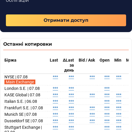
облігацій
Отримати доступ
Останні котировки
Біржа
Last
ΔLast
Bid / Ask
Open
Min
Ma
за
день
NYSE | 07.08
***
***
***
***
***
*
Main Exchange
London S.E. | 07.08
***
***
***
KASE Global | 07.08
***
***
***
***
***
*
Italian S.E. | 06.08
***
***
***
***
*
Frankfurt S.E. | 07.08
***
***
***
***
***
*
Munich SE | 07.08
***
***
***
***
***
*
Dusseldorf SE | 07.08
***
***
***
***
***
*
Stuttgart Exchange |
***
***
***
***
*