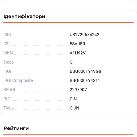
Ідентифікатори
ISIN
US1729674242
CFI
ESVUFR
WKN
A1H92V
Тікер
C
FIGI
BBG000FY4VG8
FIGI Composite
BBG000FY4S11
SEDOL
2297907
RIC
C.N
Тікер
C UN
Рейтинги