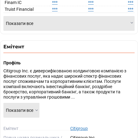
Finam IC
***
***
***
Truist Financial
***
***
***
Показати все
Емітент
Профіль
Citigroup Inc. є диверсифікованою холдинговою компанією з
фінансових послуг, яка надає широкий спектр фінансових
послуг споживачам та корпоративним клієнтам. Послуги
компанії включають інвестиційний банкінг, роздрібне
брокерство, корпоративний банкінг, а також продукти та
послуги з управління грошовими ...
Показати все
Емітент
Citigroup
Повна назва позичальника /
Citigroup Inc