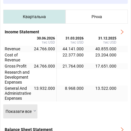
Квартальна
Річна
Income Statement
30.06.2026
31.03.2026
31.12.2025
тис USD
тис USD
тис USD
Revenue
24.766.000
44.141.000
40.855.000
4
Cost of
22.377.000
23.204.000
2
Revenue
Gross Profit
24.766.000
21.764.000
17.651.000
1
Research and
Development
Expenses
General And
13.932.000
8.968.000
13.522.000
Administrative
Expenses
Показати все
Balance Sheet Statement