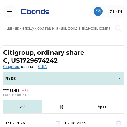
Увійти
Citigroup, ordinary share
C, US1729674242
Citigroup
, країна —
США
NYSE
***
USD
***
%
Last | 07.08.2026
Архів
—