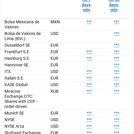
days,
days,
mln
mln
Bolsa Mexicana de
MXN
***
***
Valores
Bolsa de Valores de
USD
***
Lima (BVL)
Dusseldorf SE
EUR
***
Frankfurt S.E.
EUR
***
***
Hamburg S.E.
EUR
***
***
Hannover SE
EUR
***
ITS
USD
***
***
Italian S.E.
EUR
***
***
KASE Global
USD
***
***
Moscow
RUB
***
***
Exchange.OTC:
Shares with CCP -
order-driven
Munich SE
EUR
***
***
NYSE
USD
***
***
NYSE Arca
USD
***
***
Stuttgart Exchange
EUR
***
***