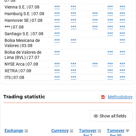
07.08
Vienna S.E. | 07.08
***
***
***
***
*
Hamburg S.E. | 07.08
***
***
***
***
***
*
Hannover SE | 07.08
***
***
***
***
***
*
*** | 07.08
***
***
***
***
***
*
Santiago S.E. | 07.08
***
***
***
*
Bolsa Mexicana de
***
***
***
*
Valores | 03.08
Bolsa de Valores de
***
***
***
*
Lima (BVL) | 27.07
NYSE Arca | 07.08
***
***
***
***
***
*
XETRA | 07.08
***
***
***
***
*
ITS | 07.08
***
***
***
***
*
Trading statistic
Methodology
Show all fields
Exchange
Currency
Turnover
Turnover
for 7
for 30