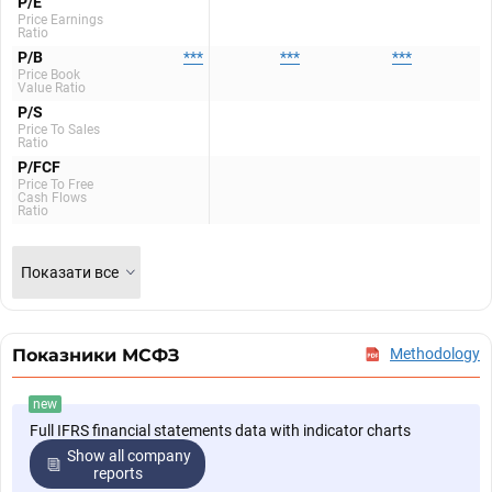
P/E
Price Earnings
Ratio
P/B
***
***
***
Price Book
Value Ratio
P/S
Price To Sales
Ratio
P/FCF
Price To Free
Cash Flows
Ratio
Показати все
Показники МСФЗ
Methodology
new
Full IFRS financial statements data with indicator charts
Show all company
reports