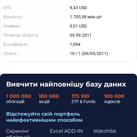
EPS
9,43 USD
Кількість
1.705,58 млн шт
Номінал
0,01 USD
Початок обороту
09.09.2011
β-коефіцієнт
1,094
Спліти
10 / 1 (09/05/2011)
Вивчити найповнішу базу даних
1 000 000
100 000
175 910
100 000
облігацій
акцій
ETF & Funds
індексів
Відстежуйте свій портфель
найефективнішим способом
Скринінг
Excel ADD-IN
Watchlist