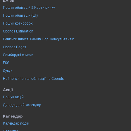
Емісії
Пошук облігацій & Карти ринку
Пошук облігацій (ШІ)
Пошук котировок
Cbonds Estimation
Ренкінги інвест. банків і юр. консультантів
Cbonds Pages
Ломбардні списки
ESG
Сукук
Найпопулярніші облігації на Cbonds
Акції
Пошук акцій
Дивідендний календар
Календар
Календар подій