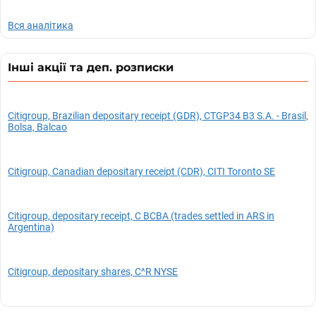
Вся аналітика
Інші акції та деп. розписки
Citigroup, Brazilian depositary receipt (GDR), CTGP34 B3 S.A. - Brasil,
Bolsa, Balcao
Citigroup, Canadian depositary receipt (CDR), CITI Toronto SE
Citigroup, depositary receipt, C BCBA (trades settled in ARS in
Argentina)
Citigroup, depositary shares, C^R NYSE