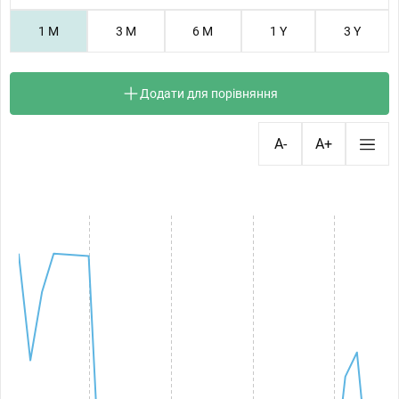
1 M
3 M
6 M
1 Y
3 Y
Додати для порівняння
A-
A+