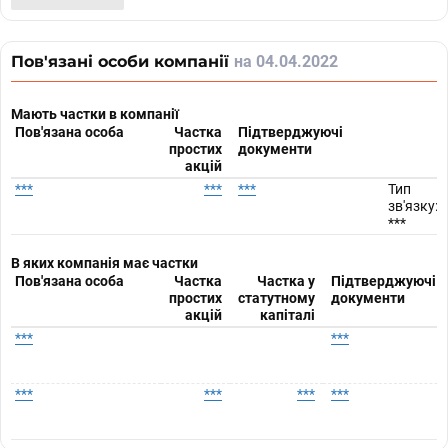
Пов'язані особи компанії
на 04.04.2022
Мають частки в компанії
Пов'язана особа
Частка
Підтверджуючі
простих
документи
акцій
***
***
***
Тип
зв'язку:
***
В яких компанія має частки
Пов'язана особа
Частка
Частка у
Підтверджуючі
простих
статутному
документи
акцій
капіталі
***
***
***
***
***
***