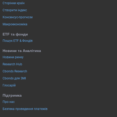
Сторінки країн
Створити індекс
Консенсус-прогнози
Макроекономіка
ETF та фонди
Пошук ETF & Фондів
Новини та Аналітика
Новини ринку
Research Hub
Cbonds Research
Cbonds для ЗМІ
Глосарій
Підтримка
Про нас
Безпека проведення платежів