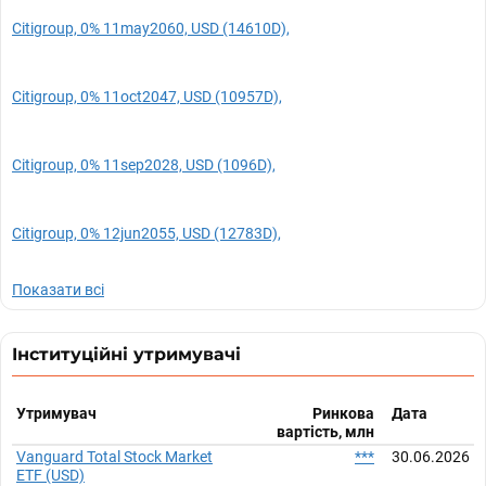
Citigroup, 0% 11may2060, USD (14610D),
Citigroup, 0% 11oct2047, USD (10957D),
Citigroup, 0% 11sep2028, USD (1096D),
Citigroup, 0% 12jun2055, USD (12783D),
Показати всі
Інституційні утримувачі
Утримувач
Ринкова
Дата
вартість, млн
Vanguard Total Stock Market
***
30.06.2026
ETF (USD)