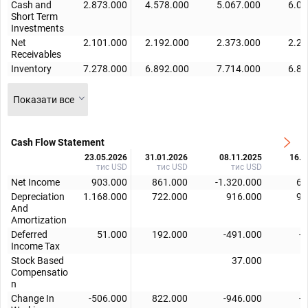
Cash and
2.873.000
4.578.000
5.067.000
6.01
Short Term
Investments
Net
2.101.000
2.192.000
2.373.000
2.21
Receivables
Inventory
7.278.000
6.892.000
7.714.000
6.84
Показати все
Cash Flow Statement
23.05.2026
31.01.2026
08.11.2025
16.0
тис USD
тис USD
тис USD
т
Net Income
903.000
861.000
-1.320.000
61
Depreciation
1.168.000
722.000
916.000
91
And
Amortization
Deferred
51.000
192.000
-491.000
-
Income Tax
Stock Based
37.000
4
Compensatio
n
Change In
-506.000
822.000
-946.000
-