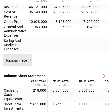
тис USD
тис USD
тис USD
Revenue
46.121.000
34.725.000
33.859.000
3
Cost of
35.493.000
26.602.000
25.957.000
2
Revenue
Gross Profit
10.628.000
8.123.000
7.902.000
General And
7.963.000
205.000
194.000
Administrative
Expenses
Selling And
Marketing
Expenses
Показати все
Balance Sheet Statement
23.05.2026
31.01.2026
08.11.2025
16.0
тис USD
тис USD
тис USD
т
Cash and
218.000
3.334.000
3.956.000
4.88
Cash
Equivalents
Short Term
2.655.000
1.244.000
1.111.000
1.13
Investments