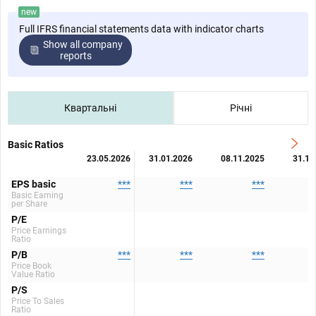
new
Full IFRS financial statements data with indicator charts
Show all company
reports
Квартальні
Річні
Basic Ratios
23.05.2026
31.01.2026
08.11.2025
31.10
EPS basic
***
***
***
Basic Earning
per Share
P/E
Price Earnings
Ratio
P/B
***
***
***
Price Book
Value Ratio
P/S
Price To Sales
Ratio