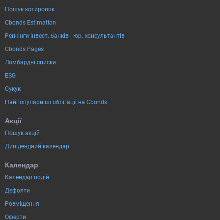
Пошук котировок
Cbonds Estimation
Ренкінги інвест. банків і юр. консультантів
Cbonds Pages
Ломбардні списки
ESG
Сукук
Найпопулярніші облігації на Cbonds
Акції
Пошук акцій
Дивідендний календар
Календар
Календар подій
Дефолти
Розміщення
Оферти