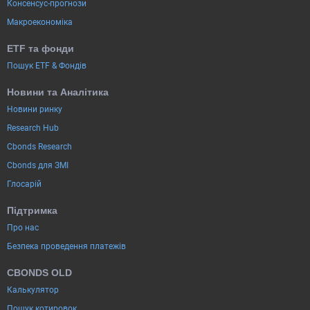
Консенсус-прогнози
Макроекономіка
ETF та фонди
Пошук ETF & Фондів
Новини та Аналітика
Новини ринку
Research Hub
Cbonds Research
Cbonds для ЗМІ
Глосарій
Підтримка
Про нас
Безпека проведення платежів
CBONDS OLD
Калькулятор
Пошук котировок