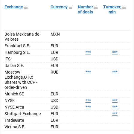
Exchange
Currency
Number
Turnover,
T
of deals
mln
Bolsa Mexicana de
MXN
Valores
Frankfurt S.E.
EUR
Hamburg S.E.
EUR
***
***
ITS
USD
Italian S.E.
EUR
Moscow
RUB
***
***
Exchange.OTC:
Shares with CCP -
order-driven
Munich SE
EUR
NYSE
USD
***
***
NYSE Arca
USD
***
***
Stuttgart Exchange
EUR
***
TradeGate
EUR
Vienna S.E.
EUR