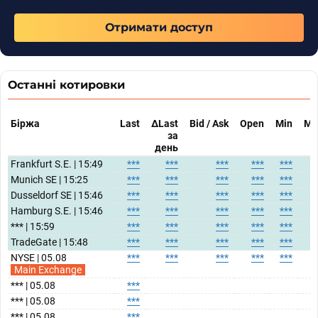
Отримати доступ
Останні котировки
Біржа
Last
ΔLast
Bid / Ask
Open
Min
Ma
за
день
Frankfurt S.E. | 15:49
***
***
***
***
***
*
Munich SE | 15:25
***
***
***
***
***
*
Dusseldorf SE | 15:46
***
***
***
***
***
*
Hamburg S.E. | 15:46
***
***
***
***
***
*
*** | 15:59
***
***
***
***
***
*
TradeGate | 15:48
***
***
***
***
***
*
NYSE | 05.08
***
***
***
***
***
*
Main Exchange
*** | 05.08
***
*** | 05.08
***
*** | 05.08
***