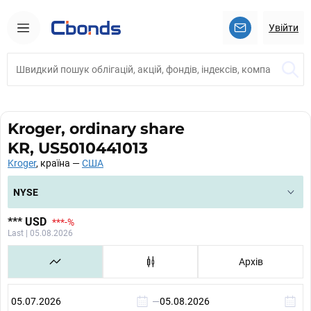
Увійти
Kroger, ordinary share
KR, US5010441013
Kroger
, країна —
США
NYSE
***
USD
***
-%
Last | 05.08.2026
Архів
—