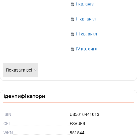
I кв. англ
II кв. англ
III кв. англ
IV кв. англ
Показати всі
Ідентифікатори
ISIN
US5010441013
CFI
ESVUFR
WKN
851544