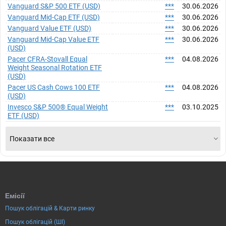
Vanguard S&P 500 ETF (USD)
***
30.06.2026
Vanguard Mid-Cap ETF (USD)
***
30.06.2026
Vanguard Value ETF (USD)
***
30.06.2026
Vanguard Mid-Cap Value ETF
***
30.06.2026
(USD)
Pacer CFRA-Stovall Equal
***
04.08.2026
Weight Seasonal Rotation ETF
(USD)
Pacer US Cash Cows 100 ETF
***
04.08.2026
(USD)
Invesco S&P 500® Equal Weight
***
03.10.2025
ETF (USD)
Показати все
Емісії
Пошук облігацій & Карти ринку
Пошук облігацій (ШІ)