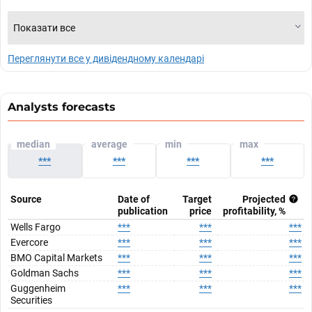
Показати все
Переглянути все у дивідендному календарі
Analysts forecasts
median
average
min
max
***
***
***
***
Source
Date of
Target
Projected
publication
price
profitability, %
Wells Fargo
***
***
***
Evercore
***
***
***
BMO Capital Markets
***
***
***
Goldman Sachs
***
***
***
Guggenheim
***
***
***
Securities