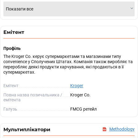
Показати все
Емітент
Профіль
The Kroger Co. керує супермаркетами та магазинами типу
convenience у Сполучених Штатах. Компанія також виробляє та
переробляє деякі продукти харчування, які продаються в її
супермаркетах.
Емітент
Kroger
Повна назва позичальника /
Kroger Co.
емітента
Галузь
FMCG ретейл
Мультиплікатори
Methodology