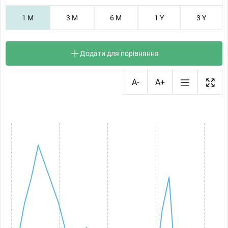
1 M
3 M
6 M
1 Y
3 Y
Додати для порівняння
A-
A+