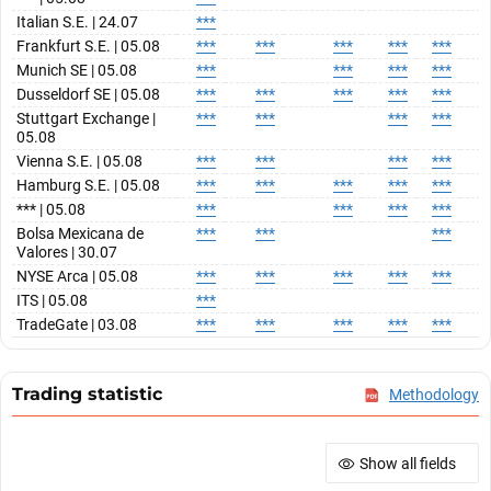
Italian S.E. | 24.07
***
Frankfurt S.E. | 05.08
***
***
***
***
***
*
Munich SE | 05.08
***
***
***
***
*
Dusseldorf SE | 05.08
***
***
***
***
***
*
Stuttgart Exchange |
***
***
***
***
*
05.08
Vienna S.E. | 05.08
***
***
***
***
*
Hamburg S.E. | 05.08
***
***
***
***
***
*
*** | 05.08
***
***
***
***
*
Bolsa Mexicana de
***
***
***
*
Valores | 30.07
NYSE Arca | 05.08
***
***
***
***
***
*
ITS | 05.08
***
TradeGate | 03.08
***
***
***
***
***
*
Trading statistic
Methodology
Show all fields