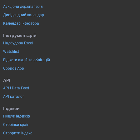
Аукціони держпаперів
Дивідендний календар
Календар інвестора
Інструментарій
Надбудова Excel
Watchlist
Віджети акцій та облігацій
Cbonds App
API
API і Data Feed
API каталог
Індекси
Пошук індексів
Сторінки країн
Створити індекс