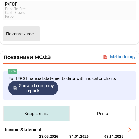
P/FCF
Price To Free
Cash Flows
Ratio
Показати все
Показники МСФЗ
Methodology
new
Full IFRS financial statements data with indicator charts
Show all company
reports
Квартальна
Річна
Income Statement
23.05.2026
31.01.2026
08.11.2025