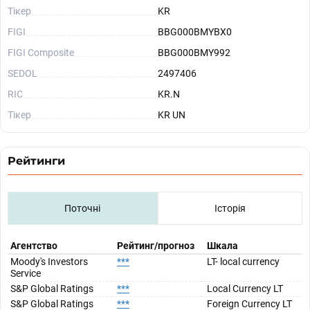
Тікер
KR
FIGI
BBG000BMYBX0
FIGI Composite
BBG000BMY992
SEDOL
2497406
RIC
KR.N
Тікер
KR UN
Рейтинги
Поточні
Історія
Агентство
Рейтинг/прогноз
Шкала
Moody's Investors
***
LT- local currency
Service
S&P Global Ratings
***
Local Currency LT
S&P Global Ratings
***
Foreign Currency LT