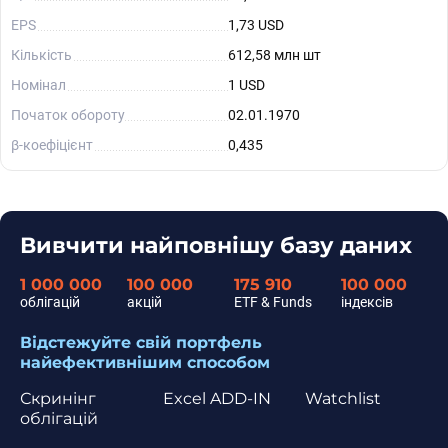
EPS
1,73 USD
Кількість
612,58 млн шт
Номінал
1 USD
Початок обороту
02.01.1970
β-коефіцієнт
0,435
Вивчити найповнішу базу даних
1 000 000
100 000
175 910
100 000
облігацій
акцій
ETF & Funds
індексів
Відстежуйте свій портфель
найефективнішим способом
Скринінг
Excel ADD-IN
Watchlist
облігацій