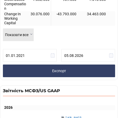
Compensatio
n
Change In
30.076.000
-43.793.000
34.463.000
Working
Capital
Показати все
Експорт
Звітність МСФЗ/US GAAP
2026
I кв. англ