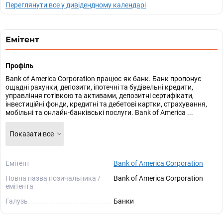
Переглянути все у дивідендному календарі
Емітент
Профіль
Bank of America Corporation працює як банк. Банк пропонує
ощадні рахунки, депозити, іпотечні та будівельні кредити,
управління готівкою та активами, депозитні сертифікати,
інвестиційні фонди, кредитні та дебетові картки, страхування,
мобільні та онлайн-банківські послуги. Bank of America ...
Показати все
Емітент
Bank of America Corporation
Повна назва позичальника /
Bank of America Corporation
емітента
Галузь
Банки