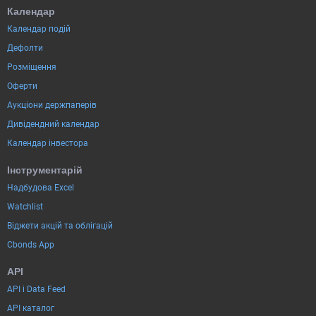
Календар
Календар подій
Дефолти
Розміщення
Оферти
Аукціони держпаперів
Дивідендний календар
Календар інвестора
Інструментарій
Надбудова Excel
Watchlist
Віджети акцій та облігацій
Cbonds App
API
API і Data Feed
API каталог