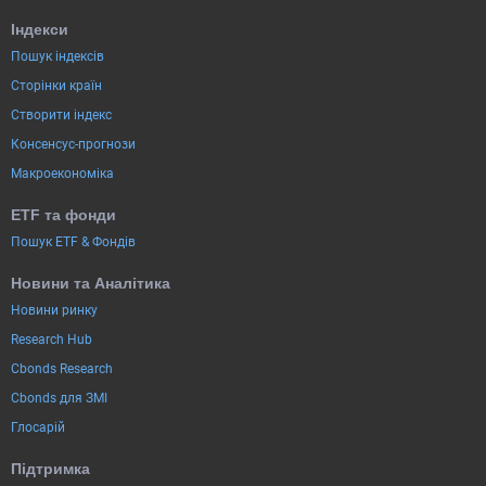
Індекси
Пошук індексів
Сторінки країн
Створити індекс
Консенсус-прогнози
Макроекономіка
ETF та фонди
Пошук ETF & Фондів
Новини та Аналітика
Новини ринку
Research Hub
Cbonds Research
Cbonds для ЗМІ
Глосарій
Підтримка