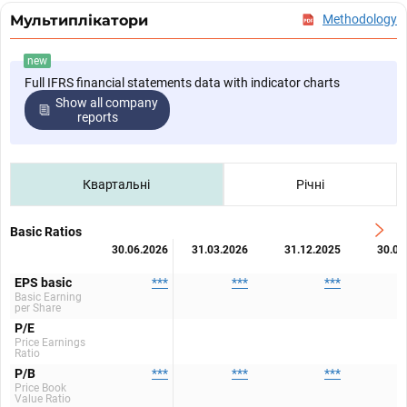
Мультиплікатори
Methodology
new
Full IFRS financial statements data with indicator charts
Show all company
reports
Квартальні
Річні
Basic Ratios
30.06.2026
31.03.2026
31.12.2025
30.09
EPS basic
***
***
***
Basic Earning
per Share
P/E
Price Earnings
Ratio
P/B
***
***
***
Price Book
Value Ratio