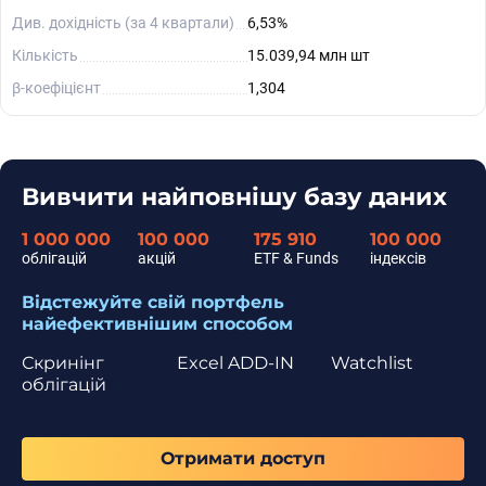
Див. дохідність (за 4 квартали)
6,53%
Кількість
15.039,94 млн шт
β-коефіцієнт
1,304
Вивчити найповнішу базу даних
1 000 000
100 000
175 910
100 000
облігацій
акцій
ETF & Funds
індексів
Відстежуйте свій портфель
найефективнішим способом
Скринінг
Excel ADD-IN
Watchlist
облігацій
Отримати доступ