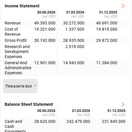
Income Statement
30.06.2026
31.03.2026
31.12.2025
тис USD
тис USD
тис USD
Revenue
49.393.000
30.272.000
49.691.000
4
Cost of
19.201.000
1.337.000
19.819.000
2
Revenue
Gross Profit
30.192.000
28.935.000
29.872.000
2
Research and
2.018.000
Development
Expenses
General And
12.901.000
14.943.000
11.384.000
1
Administrative
Expenses
Показати все
Balance Sheet Statement
30.06.2026
31.03.2026
31.12.2025
тис USD
тис USD
тис USD
Cash and
28.620.000
242.479.000
231.845.000
Cash
Equivalents