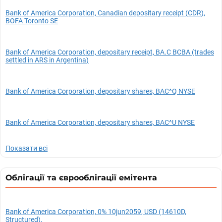
Bank of America Corporation, Canadian depositary receipt (CDR),
BOFA Toronto SE
Bank of America Corporation, depositary receipt, BA.C BCBA (trades
settled in ARS in Argentina)
Bank of America Corporation, depositary shares, BAC^Q NYSE
Bank of America Corporation, depositary shares, BAC^U NYSE
Показати всі
Облігації та єврооблігації емітента
Bank of America Corporation, 0% 10jun2059, USD (14610D,
Structured),