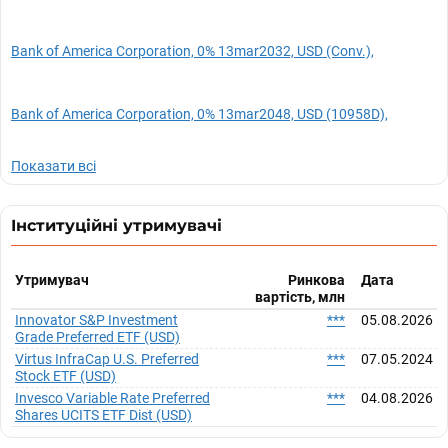
Bank of America Corporation, 0% 13mar2032, USD (Conv.),
Bank of America Corporation, 0% 13mar2048, USD (10958D),
Показати всі
Інституційні утримувачі
Утримувач
Ринкова
Дата
вартість, млн
Innovator S&P Investment
***
05.08.2026
Grade Preferred ETF (USD)
Virtus InfraCap U.S. Preferred
***
07.05.2024
Stock ETF (USD)
Invesco Variable Rate Preferred
***
04.08.2026
Shares UCITS ETF Dist (USD)