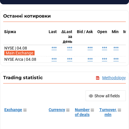
Останні котировки
Біржа
Last
ΔLast
Bid / Ask
Open
Min
Ma
за
день
NYSE | 04.08
***
***
***
***
***
*
Main Exchange
NYSE Arca | 04.08
***
***
***
***
***
*
Trading statistic
Methodology
Show all fields
Exchange
Currency
Number
Turnover,
T
of deals
mln