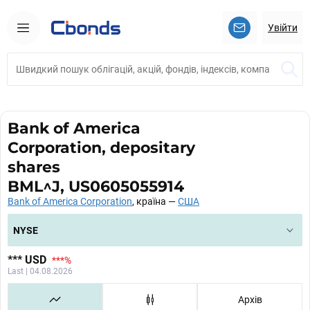
Увійти
Bank of America
Corporation, depositary
shares
BML^J, US0605055914
Bank of America Corporation
, країна —
США
NYSE
***
USD
***
%
Last | 04.08.2026
Архів