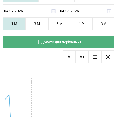
—
1 M
3 M
6 M
1 Y
3 Y
Додати для порівняння
A-
A+