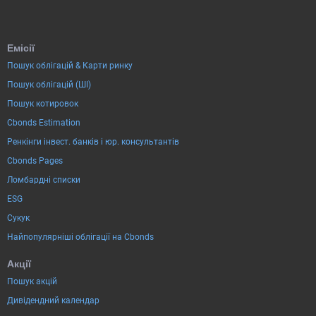
Емісії
Пошук облігацій & Карти ринку
Пошук облігацій (ШІ)
Пошук котировок
Cbonds Estimation
Ренкінги інвест. банків і юр. консультантів
Cbonds Pages
Ломбардні списки
ESG
Сукук
Найпопулярніші облігації на Cbonds
Акції
Пошук акцій
Дивідендний календар