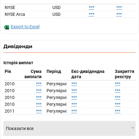
NYSE
USD
***
***
NYSE Arca
USD
***
***
Export to Excel
Дивіденди
Історія виплат
Рік
Сума
Період
Екс-дивідендна
Закриття
виплати
дата
реєстру
2010
***
Регулярні
***
***
2010
***
Регулярні
***
***
2010
***
Регулярні
***
***
2010
***
Регулярні
***
***
2011
***
Регулярні
***
***
Показати все