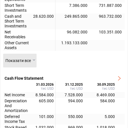
Short Term
7.386.000
731.887.000
Investments
Cash and
28.620.000
249.865.000
963.732.000
Short Term
Investments
Net
96.082.000
103.351.000
Receivables
Other Current
1.193.133.000
Assets
Показати все
Cash Flow Statement
31.03.2026
31.12.2025
30.09.2025
тис USD
тис USD
тис USD
Net Income
8.584.000
7.528.000
8.469.000
Depreciation
605.000
594.000
584.000
And
Amortization
Deferred
101.000
550.000
5.000
Income Tax
Stock Based
1.032.000
969.000
1.018.000