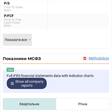
P/S
Price To Sales
Ratio
P/FCF
Price To Free
Cash Flows
Ratio
Показати все
Показники МСФЗ
Methodology
new
Full IFRS financial statements data with indicator charts
Show all company
reports
Квартальна
Річна