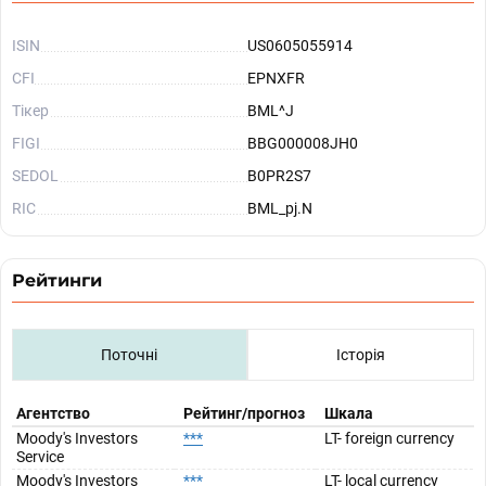
ISIN
US0605055914
CFI
EPNXFR
Тікер
BML^J
FIGI
BBG000008JH0
SEDOL
B0PR2S7
RIC
BML_pj.N
Рейтинги
Поточні
Історія
Агентство
Рейтинг/прогноз
Шкала
Moody's Investors
***
LT- foreign currency
Service
Moody's Investors
***
LT- local currency