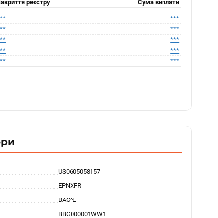
Закриття реєстру
Сума виплати
***
***
***
***
***
***
***
***
***
***
ори
US0605058157
EPNXFR
BAC^E
BBG000001WW1