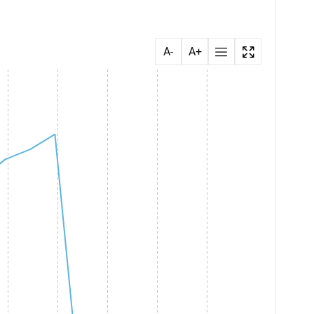
A-
A+