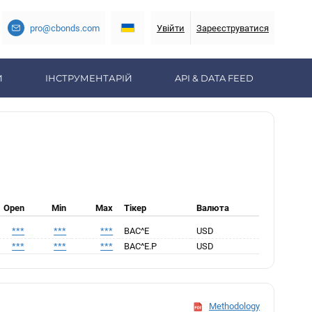
pro@cbonds.com
Увійти
Зареєструватися
И
ІНСТРУМЕНТАРІЙ
API & DATA FEED
Open
Min
Max
Тікер
Валюта
***
***
***
BAC^E
USD
***
***
***
BAC^E.P
USD
Methodology