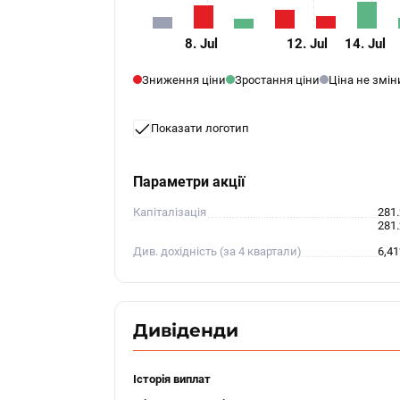
8. Jul
12. Jul
14. Jul
Зниження ціни
Зростання ціни
Ціна не змі
Показати логотип
Параметри акції
Капіталізація
281
281
Див. дохідність (за 4 квартали)
6,4
Дивіденди
Історія виплат