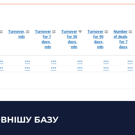
Turnover,
Turnover
Turnover
Turnover
Number
mln
for 7
for 30
for 90
of deals
days,
days,
days,
for 7
mln
mln
mln
days
**
***
***
***
***
***
**
***
***
***
***
***
ВНІШУ БАЗУ