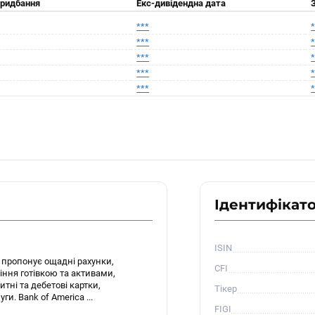
придбання
Екс-дивідендна дата
***
***
***
***
***
Ідентифікат
ISIN
к пропонує ощадні рахунки,
CFI
ління готівкою та активами,
тні та дебетові картки,
Тікер
и. Bank of America ...
FIGI