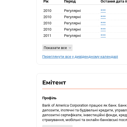
Рік
Період
Остання дата 
2010
Регулярні
***
2010
Регулярні
***
2010
Регулярні
***
2010
Регулярні
***
2011
Регулярні
***
Показати все
Переглянути все у дивідендному календарі
Емітент
Профіль
Bank of America Corporation працює як банк. Бан
депозити, іпотечні та будівельні кредити, управ
депозитні сертифікати, інвестиційні фонди, креди
страхування, мобільні та онлайн-банківські послуг