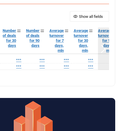
Show all fields
Number
Number
Average
Average
Average
of deals
of deals
turnover
turnover
turnover
for 30
for 90
for 7
for 30
for 90
days
days
days,
days,
days,
mln
mln
mln
***
***
***
***
***
***
***
***
***
***