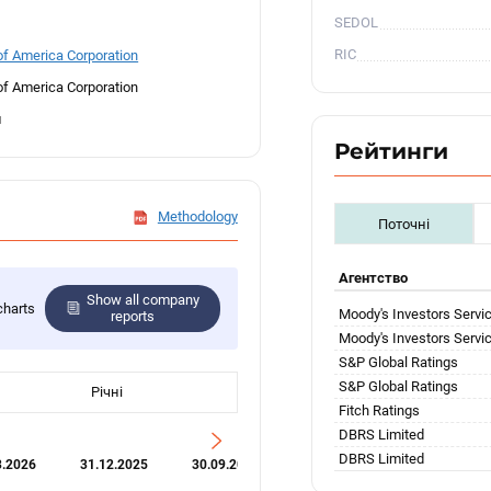
SEDOL
RIC
of America Corporation
of America Corporation
и
Рейтинги
Methodology
Поточні
Агентство
Show all company
charts
Moody's Investors Servi
reports
Moody's Investors Servi
S&P Global Ratings
S&P Global Ratings
Річні
Fitch Ratings
DBRS Limited
DBRS Limited
3.2026
31.12.2025
30.09.2025
30.06.2025