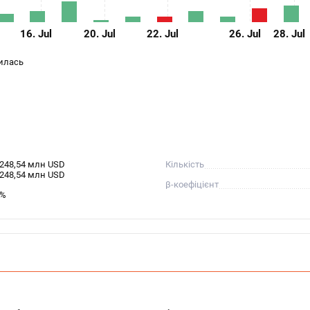
16. Jul
20. Jul
22. Jul
26. Jul
28. Jul
нилась
.248,54 млн USD
Кількість
.248,54 млн USD
β-коефіцієнт
1%