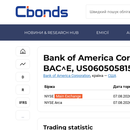
НОВИНИ & RESEARCH HUB
ЕМІСІЇ
А
Bank of America Cor
BAC^E, US06050581
Bank of America Corporation
, країна —
США
D
Біржа
Дата торг
R
NYSE
Main Exchange
07.08.202
NYSE Arca
07.08.202
IFRS
...
Trading statistic