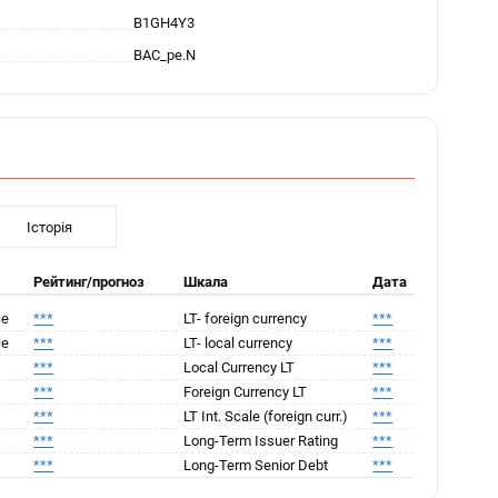
B1GH4Y3
BAC_pe.N
Історія
Рейтинг/прогноз
Шкала
Дата
ce
***
LT- foreign currency
***
ce
***
LT- local currency
***
***
Local Currency LT
***
***
Foreign Currency LT
***
***
LT Int. Scale (foreign curr.)
***
***
Long-Term Issuer Rating
***
***
Long-Term Senior Debt
***