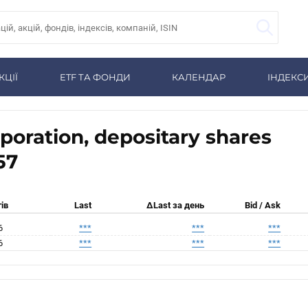
КЦІЇ
ETF ТА ФОНДИ
КАЛЕНДАР
ІНДЕКС
poration, depositary shares
57
ів
Last
ΔLast за день
Bid / Ask
6
***
***
***
6
***
***
***